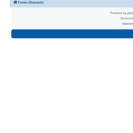
Foren-Übersicht
Powered by
ph
Deutsche
Datens