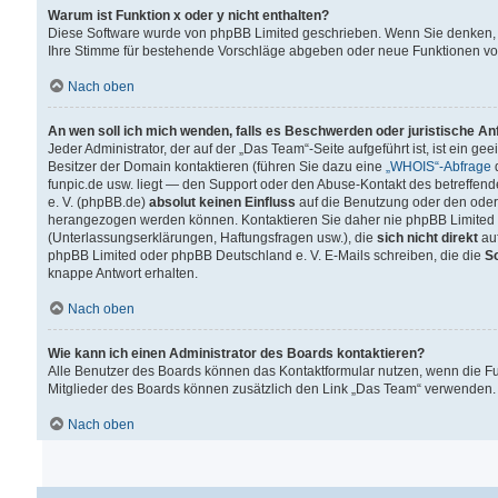
Warum ist Funktion x oder y nicht enthalten?
Diese Software wurde von phpBB Limited geschrieben. Wenn Sie denken, 
Ihre Stimme für bestehende Vorschläge abgeben oder neue Funktionen v
Nach oben
An wen soll ich mich wenden, falls es Beschwerden oder juristische A
Jeder Administrator, der auf der „Das Team“-Seite aufgeführt ist, ist ein g
Besitzer der Domain kontaktieren (führen Sie dazu eine
„WHOIS“-Abfrage
d
funpic.de usw. liegt — den Support oder den Abuse-Kontakt des betreffe
e. V. (phpBB.de)
absolut keinen Einfluss
auf die Benutzung oder den oder
herangezogen werden können. Kontaktieren Sie daher nie phpBB Limited 
(Unterlassungserklärungen, Haftungsfragen usw.), die
sich nicht direkt
auf
phpBB Limited oder phpBB Deutschland e. V. E-Mails schreiben, die die
So
knappe Antwort erhalten.
Nach oben
Wie kann ich einen Administrator des Boards kontaktieren?
Alle Benutzer des Boards können das Kontaktformular nutzen, wenn die Fun
Mitglieder des Boards können zusätzlich den Link „Das Team“ verwenden.
Nach oben