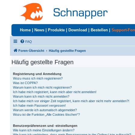
Home
|
News
|
Produkte
|
Download
|
Bestellen
|
Support-Fo
FAQ
Foren-Übersicht
Häufig gestellte Fragen
Häufig gestellte Fragen
Registrierung und Anmeldung
Wozu muss ich mich registrieren?
Was ist COPPA?
Warum kann ich mich nicht registrieren?
Ich habe mich registriert, kann mich aber nicht anmelden!
Warum kann ich mich nicht anmelden?
Ich habe mich vor einiger Zeit registriert, kann mich aber nicht mehr anmelden?!
Ich habe mein Passwort vergessen!
Warum werde ich automatisch abgemeldet?
Wozu ist die Funktion „Alle Cookies löschen“?
Benutzerpräferenzen und -einstellungen
Wie kann ich meine Einstellungen ändern?
Wie kann ich verhindern, dass mein Benutzername in der Online-Liste auftaucht?