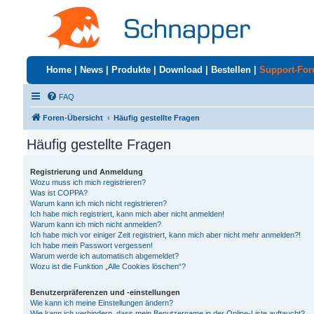
Home
|
News
|
Produkte
|
Download
|
Bestellen
|
Support-Fo
FAQ
Foren-Übersicht
Häufig gestellte Fragen
Häufig gestellte Fragen
Registrierung und Anmeldung
Wozu muss ich mich registrieren?
Was ist COPPA?
Warum kann ich mich nicht registrieren?
Ich habe mich registriert, kann mich aber nicht anmelden!
Warum kann ich mich nicht anmelden?
Ich habe mich vor einiger Zeit registriert, kann mich aber nicht mehr anmelden?!
Ich habe mein Passwort vergessen!
Warum werde ich automatisch abgemeldet?
Wozu ist die Funktion „Alle Cookies löschen“?
Benutzerpräferenzen und -einstellungen
Wie kann ich meine Einstellungen ändern?
Wie kann ich verhindern, dass mein Benutzername in der Online-Liste auftaucht?