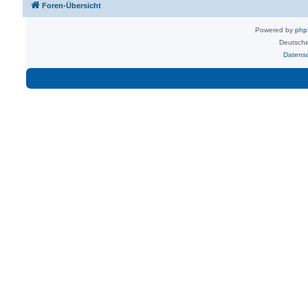
Foren-Übersicht
Powered by
ph
Deutsche
Datens