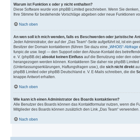
Warum ist Funktion x oder y nicht enthalten?
Diese Software wurde von phpBB Limited geschrieben. Wenn Sie denken, 
Ihre Stimme für bestehende Vorschläge abgeben oder neue Funktionen v
Nach oben
An wen soll ich mich wenden, falls es Beschwerden oder juristische A
Jeder Administrator, der auf der „Das Team“-Seite aufgeführt ist, ist ein g
Besitzer der Domain kontaktieren (führen Sie dazu eine
„WHOIS“-Abfrage
d
funpic.de usw. liegt — den Support oder den Abuse-Kontakt des betreffe
e. V. (phpBB.de)
absolut keinen Einfluss
auf die Benutzung oder den oder
herangezogen werden können. Kontaktieren Sie daher nie phpBB Limited 
(Unterlassungserklärungen, Haftungsfragen usw.), die
sich nicht direkt
auf
phpBB Limited oder phpBB Deutschland e. V. E-Mails schreiben, die die
So
knappe Antwort erhalten.
Nach oben
Wie kann ich einen Administrator des Boards kontaktieren?
Alle Benutzer des Boards können das Kontaktformular nutzen, wenn die Fun
Mitglieder des Boards können zusätzlich den Link „Das Team“ verwenden.
Nach oben