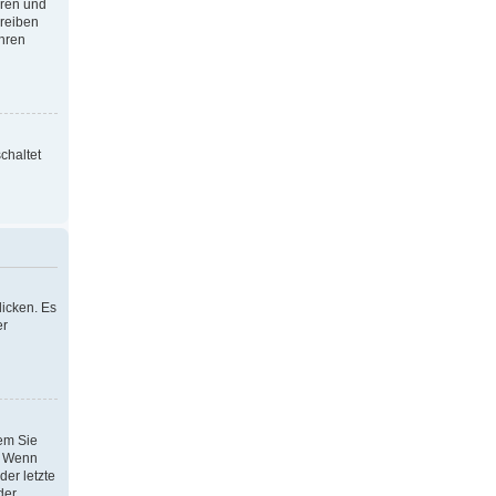
oren und
hreiben
Ihren
chaltet
icken. Es
er
dem Sie
h. Wenn
der letzte
der