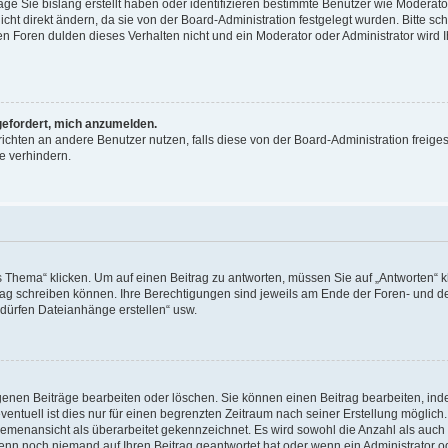
äge Sie bislang erstellt haben oder identifizieren bestimmte Benutzer wie Moderat
t direkt ändern, da sie von der Board-Administration festgelegt wurden. Bitte sc
n Foren dulden dieses Verhalten nicht und ein Moderator oder Administrator wird 
fgefordert, mich anzumelden.
richten an andere Benutzer nutzen, falls diese von der Board-Administration freiges
e verhindern.
hema“ klicken. Um auf einen Beitrag zu antworten, müssen Sie auf „Antworten“ kl
eitrag schreiben können. Ihre Berechtigungen sind jeweils am Ende der Foren- und d
e dürfen Dateianhänge erstellen“ usw.
igenen Beiträge bearbeiten oder löschen. Sie können einen Beitrag bearbeiten, in
entuell ist dies nur für einen begrenzten Zeitraum nach seiner Erstellung möglic
 Themenansicht als überarbeitet gekennzeichnet. Es wird sowohl die Anzahl als auch 
wenn noch niemand auf Ihren Beitrag geantwortet hat oder wenn ein Administrator o