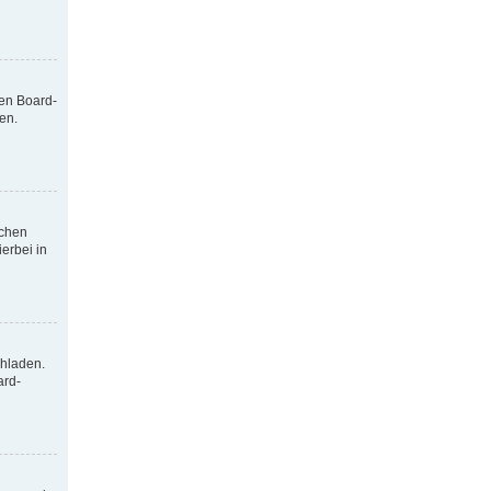
nen Board-
en.
tchen
erbei in
chladen.
ard-