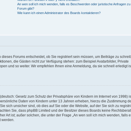
An wen soll ich mich wenden, falls es Beschwerden oder juristische Anfragen z
Forum gibt?
Wie kann ich einen Administrator des Boards kontaktieren?
 dieses Forums entscheidet, ob Sie registriert sein müssen, um Beiträge zu schrei
unktionen, die Gästen nicht zur Verfügung stehen: zum Beispiel Avatarbilder, Private
ppen und so weiter. Wir empfehlen Ihnen eine Anmeldung, da sie schnell erledigt is
deutsch: Gesetz zum Schutz der Privatsphäre von Kindern im Internet von 1998) is
persönliche Daten von Kindern unter 13 Jahren erheben, hierzu die Zustimmung de
sich unsicher sind, ob dies auf Sie oder die Website, auf der Sie sich zu registr
e beachten Sie, dass phpBB Limited und der Besitzer dieses Boards keine Rechtsbera
er Art ist; außer solchen, die unter der Frage „An wen soll ich mich wenden, falls e
t werden.