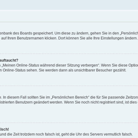
Datenbank des Boards gespeichert. Um diese zu ändern, gehen Sie in den „Persönli
e auf Ihren Benutzernamen klicken. Dort können Sie alle Ihre Einstellungen ändern.
 auftaucht?
on „Meinen Online-Status während dieser Sitzung verbergen“. Wenn Sie diese Optio
en Online-Status sehen. Sie werden dann als unsichtbarer Besucher gezählt.
e. In diesem Fall sollten Sie im „Persönlichen Bereich“ die für Sie passende Zeitzo
gistrierten Benutzern geändert werden. Wenn Sie noch nicht registriert sind, ist dies 
alsch!
und die Zeit trotzdem noch falsch ist, geht die Uhr des Servers vermutlich falsch.