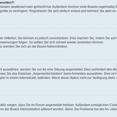
anmelden?!
Gründen deaktiviert oder gelöscht hat. Außerdem löschen viele Boards regelmäßig 
größe zu verringern. Registrieren Sie sich einfach erneut und nehmen Sie aktiv an
eder mitteilen, Sie können es jedoch zurücksetzen. Dies machen Sie, indem Sie auf 
nweisungen folgen. So sollten Sie sich schnell wieder anmelden können.
 so wenden Sie sich an die Board-Administration.
t auswählen, werden Sie nur für eine Sitzung angemeldet. Dies verhindert den M
nnen Sie das Kästchen „Angemeldet bleiben“ beim Anmelden auswählen. Dies ist n
iel in einem Internetcafé, befinden. Wenn diese Option nicht zur Verfügung steht,
ie dafür sorgen, dass Sie im Forum angemeldet bleiben. Außerdem ermöglichen Cook
von der Board-Administration aktiviert wurden. Wenn Sie Probleme bei der An- oder