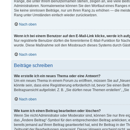
Ränge, die unter Ihrem Benutzernamen stehen, zeigen an, wie viele Beitr
Administratoren. Normalerweise können Sie den Wortlaut eines Ranges nich
Sie keine sinnlosen Beiträge, nur um Ihren Rang zu erhöhen — die meiste
Rang unter Umständen einfach wieder zurücksetzen.
Nach oben
Wenn ich bei einem Benutzer auf den E-Mail-Link klicke, werde ich au
Nur registrierte Benutzer dürfen die foreninterne E-Mail-Funktion für Nach
wurde. Diese Maßnahme soll den Missbrauch dieses Systems durch Gäst
Nach oben
Beiträge schreiben
Wie erstelle ich ein neues Thema oder eine Antwort?
Um ein neues Thema in einem Forum zu eröffnen, müssen Sie auf „Neues T
könnte sein, dass eine Registrierung erforderlich ist, bevor Sie einen B
Beitragsansicht aufgelistet. Z. B. „Sie dürfen neue Themen erstellen“, „Si
Nach oben
Wie kann ich einen Beitrag bearbeiten oder löschen?
Wenn Sie nicht Administrator oder Moderator sind, können Sie nur Ihre e
das „Ändere Beitrag“-Symbol für den entsprechenden Beitrag anklicken; ev
bereits jemand auf Ihren Beitrag geantwortet hat, wird Ihr Beitrag in der
Zeitpunkt der Bearbeitungen angezeigt. Dieser Hinweis erscheint nicht, 