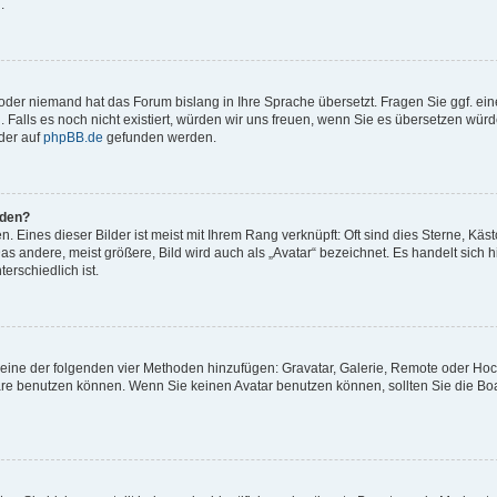
.
t oder niemand hat das Forum bislang in Ihre Sprache übersetzt. Fragen Sie ggf. ei
. Falls es noch nicht existiert, würden wir uns freuen, wenn Sie es übersetzen würd
der auf
phpBB.de
gefunden werden.
rden?
 Eines dieser Bilder ist meist mit Ihrem Rang verknüpft: Oft sind dies Sterne, Käs
s andere, meist größere, Bild wird auch als „Avatar“ bezeichnet. Es handelt sich hi
erschiedlich ist.
er eine der folgenden vier Methoden hinzufügen: Gravatar, Galerie, Remote oder Ho
re benutzen können. Wenn Sie keinen Avatar benutzen können, sollten Sie die Bo