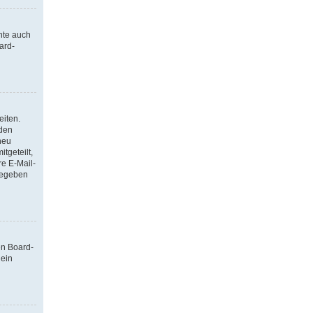
nte auch
ard-
eiten.
 den
neu
tgeteilt,
re E-Mail-
ngegeben
en Board-
 ein