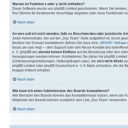
Warum ist Funktion x oder y nicht enthalten?
Diese Software wurde von phpBB Limited geschrieben. Wenn Sie denken, 
Ihre Stimme für bestehende Vorschläge abgeben oder neue Funktionen v
Nach oben
An wen soll ich mich wenden, falls es Beschwerden oder juristische A
Jeder Administrator, der auf der „Das Team“-Seite aufgeführt ist, ist ein g
Besitzer der Domain kontaktieren (führen Sie dazu eine
„WHOIS“-Abfrage
d
funpic.de usw. liegt — den Support oder den Abuse-Kontakt des betreffe
e. V. (phpBB.de)
absolut keinen Einfluss
auf die Benutzung oder den oder
herangezogen werden können. Kontaktieren Sie daher nie phpBB Limited 
(Unterlassungserklärungen, Haftungsfragen usw.), die
sich nicht direkt
auf
phpBB Limited oder phpBB Deutschland e. V. E-Mails schreiben, die die
So
knappe Antwort erhalten.
Nach oben
Wie kann ich einen Administrator des Boards kontaktieren?
Alle Benutzer des Boards können das Kontaktformular nutzen, wenn die Fun
Mitglieder des Boards können zusätzlich den Link „Das Team“ verwenden.
Nach oben