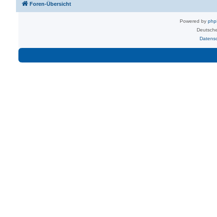
Foren-Übersicht
Powered by
ph
Deutsche
Datens