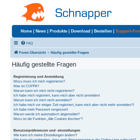
Home
|
News
|
Produkte
|
Download
|
Bestellen
|
Support-Fo
FAQ
Foren-Übersicht
Häufig gestellte Fragen
Häufig gestellte Fragen
Registrierung und Anmeldung
Wozu muss ich mich registrieren?
Was ist COPPA?
Warum kann ich mich nicht registrieren?
Ich habe mich registriert, kann mich aber nicht anmelden!
Warum kann ich mich nicht anmelden?
Ich habe mich vor einiger Zeit registriert, kann mich aber nicht mehr anmelden?!
Ich habe mein Passwort vergessen!
Warum werde ich automatisch abgemeldet?
Wozu ist die Funktion „Alle Cookies löschen“?
Benutzerpräferenzen und -einstellungen
Wie kann ich meine Einstellungen ändern?
Wie kann ich verhindern, dass mein Benutzername in der Online-Liste auftaucht?