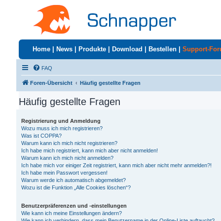
Home
|
News
|
Produkte
|
Download
|
Bestellen
|
Support-Fo
FAQ
Foren-Übersicht
Häufig gestellte Fragen
Häufig gestellte Fragen
Registrierung und Anmeldung
Wozu muss ich mich registrieren?
Was ist COPPA?
Warum kann ich mich nicht registrieren?
Ich habe mich registriert, kann mich aber nicht anmelden!
Warum kann ich mich nicht anmelden?
Ich habe mich vor einiger Zeit registriert, kann mich aber nicht mehr anmelden?!
Ich habe mein Passwort vergessen!
Warum werde ich automatisch abgemeldet?
Wozu ist die Funktion „Alle Cookies löschen“?
Benutzerpräferenzen und -einstellungen
Wie kann ich meine Einstellungen ändern?
Wie kann ich verhindern, dass mein Benutzername in der Online-Liste auftaucht?