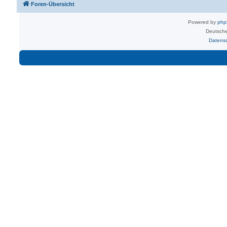
Foren-Übersicht
Powered by
ph
Deutsche
Datens