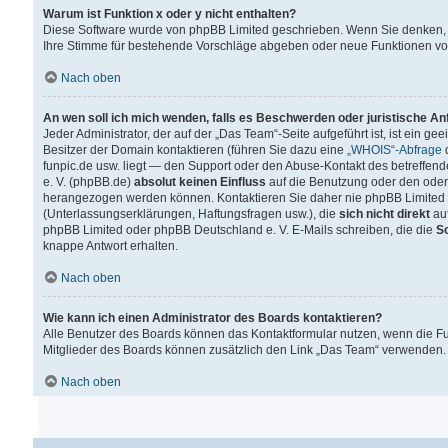
Warum ist Funktion x oder y nicht enthalten?
Diese Software wurde von phpBB Limited geschrieben. Wenn Sie denken, 
Ihre Stimme für bestehende Vorschläge abgeben oder neue Funktionen v
Nach oben
An wen soll ich mich wenden, falls es Beschwerden oder juristische A
Jeder Administrator, der auf der „Das Team“-Seite aufgeführt ist, ist ein g
Besitzer der Domain kontaktieren (führen Sie dazu eine
„WHOIS“-Abfrage
d
funpic.de usw. liegt — den Support oder den Abuse-Kontakt des betreffe
e. V. (phpBB.de)
absolut keinen Einfluss
auf die Benutzung oder den oder
herangezogen werden können. Kontaktieren Sie daher nie phpBB Limited 
(Unterlassungserklärungen, Haftungsfragen usw.), die
sich nicht direkt
auf
phpBB Limited oder phpBB Deutschland e. V. E-Mails schreiben, die die
So
knappe Antwort erhalten.
Nach oben
Wie kann ich einen Administrator des Boards kontaktieren?
Alle Benutzer des Boards können das Kontaktformular nutzen, wenn die Fun
Mitglieder des Boards können zusätzlich den Link „Das Team“ verwenden.
Nach oben