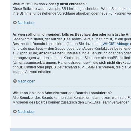
Warum ist Funktion x oder y nicht enthalten?
Diese Software wurde von phpBB Limited geschrieben. Wenn Sie denken, 
Ihre Stimme für bestehende Vorschläge abgeben oder neue Funktionen v
Nach oben
An wen soll ich mich wenden, falls es Beschwerden oder juristische A
Jeder Administrator, der auf der „Das Team“-Seite aufgeführt ist, ist ein g
Besitzer der Domain kontaktieren (führen Sie dazu eine
„WHOIS“-Abfrage
d
funpic.de usw. liegt — den Support oder den Abuse-Kontakt des betreffe
e. V. (phpBB.de)
absolut keinen Einfluss
auf die Benutzung oder den oder
herangezogen werden können. Kontaktieren Sie daher nie phpBB Limited 
(Unterlassungserklärungen, Haftungsfragen usw.), die
sich nicht direkt
auf
phpBB Limited oder phpBB Deutschland e. V. E-Mails schreiben, die die
So
knappe Antwort erhalten.
Nach oben
Wie kann ich einen Administrator des Boards kontaktieren?
Alle Benutzer des Boards können das Kontaktformular nutzen, wenn die Fun
Mitglieder des Boards können zusätzlich den Link „Das Team“ verwenden.
Nach oben