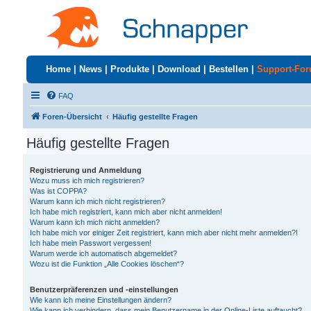
Home
|
News
|
Produkte
|
Download
|
Bestellen
|
Support-Fo
FAQ
Foren-Übersicht
Häufig gestellte Fragen
Häufig gestellte Fragen
Registrierung und Anmeldung
Wozu muss ich mich registrieren?
Was ist COPPA?
Warum kann ich mich nicht registrieren?
Ich habe mich registriert, kann mich aber nicht anmelden!
Warum kann ich mich nicht anmelden?
Ich habe mich vor einiger Zeit registriert, kann mich aber nicht mehr anmelden?!
Ich habe mein Passwort vergessen!
Warum werde ich automatisch abgemeldet?
Wozu ist die Funktion „Alle Cookies löschen“?
Benutzerpräferenzen und -einstellungen
Wie kann ich meine Einstellungen ändern?
Wie kann ich verhindern, dass mein Benutzername in der Online-Liste auftaucht?