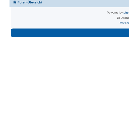
Foren-Übersicht
Powered by
ph
Deutsche
Datens