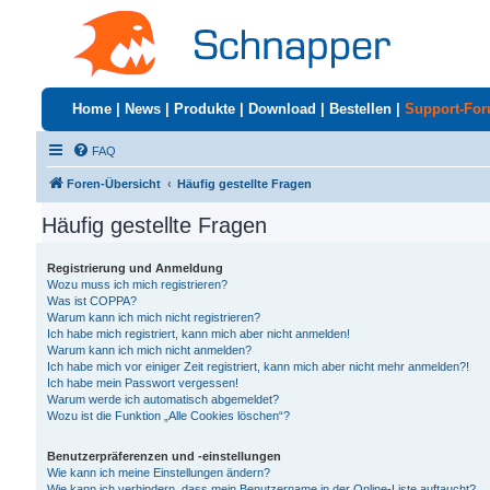
Home
|
News
|
Produkte
|
Download
|
Bestellen
|
Support-Fo
FAQ
Foren-Übersicht
Häufig gestellte Fragen
Häufig gestellte Fragen
Registrierung und Anmeldung
Wozu muss ich mich registrieren?
Was ist COPPA?
Warum kann ich mich nicht registrieren?
Ich habe mich registriert, kann mich aber nicht anmelden!
Warum kann ich mich nicht anmelden?
Ich habe mich vor einiger Zeit registriert, kann mich aber nicht mehr anmelden?!
Ich habe mein Passwort vergessen!
Warum werde ich automatisch abgemeldet?
Wozu ist die Funktion „Alle Cookies löschen“?
Benutzerpräferenzen und -einstellungen
Wie kann ich meine Einstellungen ändern?
Wie kann ich verhindern, dass mein Benutzername in der Online-Liste auftaucht?