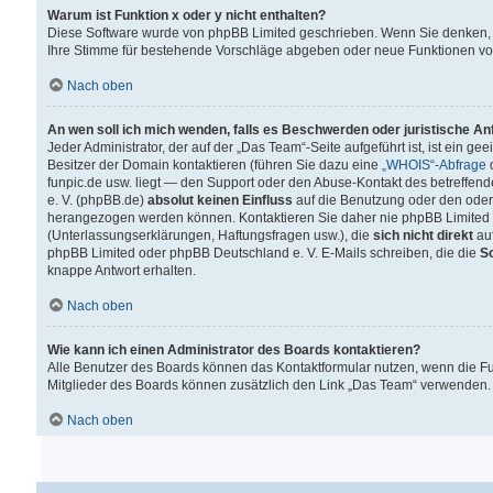
Warum ist Funktion x oder y nicht enthalten?
Diese Software wurde von phpBB Limited geschrieben. Wenn Sie denken, 
Ihre Stimme für bestehende Vorschläge abgeben oder neue Funktionen v
Nach oben
An wen soll ich mich wenden, falls es Beschwerden oder juristische A
Jeder Administrator, der auf der „Das Team“-Seite aufgeführt ist, ist ein g
Besitzer der Domain kontaktieren (führen Sie dazu eine
„WHOIS“-Abfrage
d
funpic.de usw. liegt — den Support oder den Abuse-Kontakt des betreffe
e. V. (phpBB.de)
absolut keinen Einfluss
auf die Benutzung oder den oder
herangezogen werden können. Kontaktieren Sie daher nie phpBB Limited 
(Unterlassungserklärungen, Haftungsfragen usw.), die
sich nicht direkt
auf
phpBB Limited oder phpBB Deutschland e. V. E-Mails schreiben, die die
So
knappe Antwort erhalten.
Nach oben
Wie kann ich einen Administrator des Boards kontaktieren?
Alle Benutzer des Boards können das Kontaktformular nutzen, wenn die Fun
Mitglieder des Boards können zusätzlich den Link „Das Team“ verwenden.
Nach oben