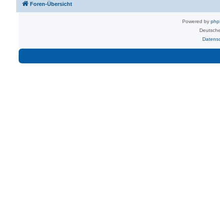
Foren-Übersicht
Powered by
ph
Deutsche
Datens