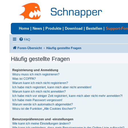
Home
|
News
|
Produkte
|
Download
|
Bestellen
|
Support-Fo
FAQ
Foren-Übersicht
Häufig gestellte Fragen
Häufig gestellte Fragen
Registrierung und Anmeldung
Wozu muss ich mich registrieren?
Was ist COPPA?
Warum kann ich mich nicht registrieren?
Ich habe mich registriert, kann mich aber nicht anmelden!
Warum kann ich mich nicht anmelden?
Ich habe mich vor einiger Zeit registriert, kann mich aber nicht mehr anmelden?!
Ich habe mein Passwort vergessen!
Warum werde ich automatisch abgemeldet?
Wozu ist die Funktion „Alle Cookies löschen“?
Benutzerpräferenzen und -einstellungen
Wie kann ich meine Einstellungen ändern?
Wie kann ich verhindern, dass mein Benutzername in der Online-Liste auftaucht?