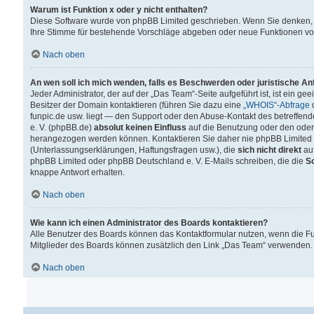
Warum ist Funktion x oder y nicht enthalten?
Diese Software wurde von phpBB Limited geschrieben. Wenn Sie denken, 
Ihre Stimme für bestehende Vorschläge abgeben oder neue Funktionen v
Nach oben
An wen soll ich mich wenden, falls es Beschwerden oder juristische A
Jeder Administrator, der auf der „Das Team“-Seite aufgeführt ist, ist ein g
Besitzer der Domain kontaktieren (führen Sie dazu eine
„WHOIS“-Abfrage
d
funpic.de usw. liegt — den Support oder den Abuse-Kontakt des betreffe
e. V. (phpBB.de)
absolut keinen Einfluss
auf die Benutzung oder den oder
herangezogen werden können. Kontaktieren Sie daher nie phpBB Limited 
(Unterlassungserklärungen, Haftungsfragen usw.), die
sich nicht direkt
auf
phpBB Limited oder phpBB Deutschland e. V. E-Mails schreiben, die die
So
knappe Antwort erhalten.
Nach oben
Wie kann ich einen Administrator des Boards kontaktieren?
Alle Benutzer des Boards können das Kontaktformular nutzen, wenn die Fun
Mitglieder des Boards können zusätzlich den Link „Das Team“ verwenden.
Nach oben