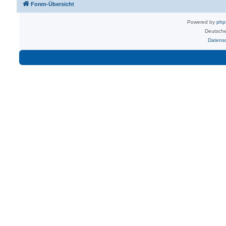
Foren-Übersicht
Powered by
ph
Deutsche
Datens