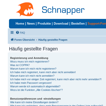
Home
|
News
|
Produkte
|
Download
|
Bestellen
|
Support-Fo
FAQ
Foren-Übersicht
Häufig gestellte Fragen
Häufig gestellte Fragen
Registrierung und Anmeldung
Wozu muss ich mich registrieren?
Was ist COPPA?
Warum kann ich mich nicht registrieren?
Ich habe mich registriert, kann mich aber nicht anmelden!
Warum kann ich mich nicht anmelden?
Ich habe mich vor einiger Zeit registriert, kann mich aber nicht mehr anmelden?!
Ich habe mein Passwort vergessen!
Warum werde ich automatisch abgemeldet?
Wozu ist die Funktion „Alle Cookies löschen“?
Benutzerpräferenzen und -einstellungen
Wie kann ich meine Einstellungen ändern?
Wie kann ich verhindern, dass mein Benutzername in der Online-Liste auftaucht?