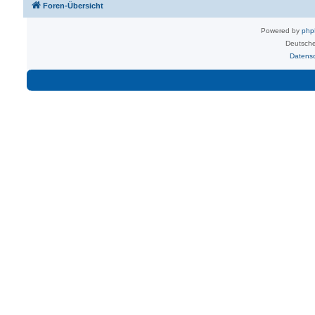
Foren-Übersicht
Powered by
ph
Deutsche
Datens