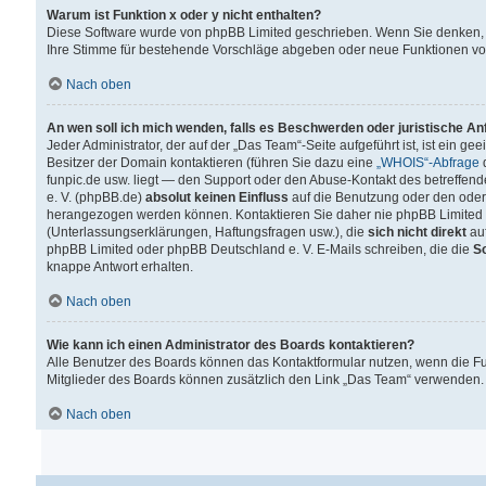
Warum ist Funktion x oder y nicht enthalten?
Diese Software wurde von phpBB Limited geschrieben. Wenn Sie denken, 
Ihre Stimme für bestehende Vorschläge abgeben oder neue Funktionen v
Nach oben
An wen soll ich mich wenden, falls es Beschwerden oder juristische A
Jeder Administrator, der auf der „Das Team“-Seite aufgeführt ist, ist ein g
Besitzer der Domain kontaktieren (führen Sie dazu eine
„WHOIS“-Abfrage
d
funpic.de usw. liegt — den Support oder den Abuse-Kontakt des betreffe
e. V. (phpBB.de)
absolut keinen Einfluss
auf die Benutzung oder den oder
herangezogen werden können. Kontaktieren Sie daher nie phpBB Limited 
(Unterlassungserklärungen, Haftungsfragen usw.), die
sich nicht direkt
auf
phpBB Limited oder phpBB Deutschland e. V. E-Mails schreiben, die die
So
knappe Antwort erhalten.
Nach oben
Wie kann ich einen Administrator des Boards kontaktieren?
Alle Benutzer des Boards können das Kontaktformular nutzen, wenn die Fun
Mitglieder des Boards können zusätzlich den Link „Das Team“ verwenden.
Nach oben