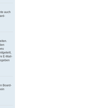
nte auch
ard-
eiten.
 den
neu
tgeteilt,
re E-Mail-
ngegeben
en Board-
 ein