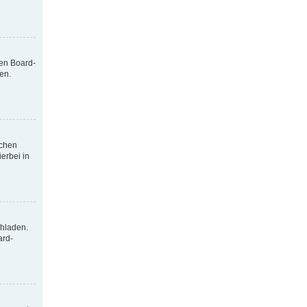
nen Board-
en.
tchen
erbei in
chladen.
ard-