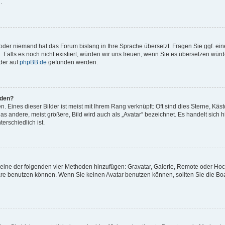
.
t oder niemand hat das Forum bislang in Ihre Sprache übersetzt. Fragen Sie ggf. ei
. Falls es noch nicht existiert, würden wir uns freuen, wenn Sie es übersetzen würd
der auf
phpBB.de
gefunden werden.
rden?
 Eines dieser Bilder ist meist mit Ihrem Rang verknüpft: Oft sind dies Sterne, Käs
s andere, meist größere, Bild wird auch als „Avatar“ bezeichnet. Es handelt sich hi
erschiedlich ist.
er eine der folgenden vier Methoden hinzufügen: Gravatar, Galerie, Remote oder Ho
re benutzen können. Wenn Sie keinen Avatar benutzen können, sollten Sie die Bo