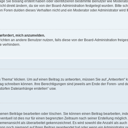
äge Sie bislang erstellt haben oder identifizieren bestimmte Benutzer wie Moderat
t direkt ändern, da sie von der Board-Administration festgelegt wurden. Bitte sc
n Foren dulden dieses Verhalten nicht und ein Moderator oder Administrator wird 
fgefordert, mich anzumelden.
richten an andere Benutzer nutzen, falls diese von der Board-Administration freiges
e verhindern.
hema“ klicken. Um auf einen Beitrag zu antworten, müssen Sie auf „Antworten“ kl
eitrag schreiben können. Ihre Berechtigungen sind jeweils am Ende der Foren- und d
e dürfen Dateianhänge erstellen“ usw.
igenen Beiträge bearbeiten oder löschen. Sie können einen Beitrag bearbeiten, in
entuell ist dies nur für einen begrenzten Zeitraum nach seiner Erstellung möglic
 Themenansicht als überarbeitet gekennzeichnet. Es wird sowohl die Anzahl als auch 
wenn noch niemand auf Ihren Beitrag geantwortet hat oder wenn ein Administrator o