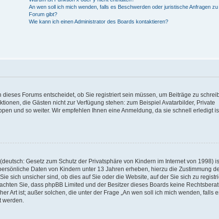
An wen soll ich mich wenden, falls es Beschwerden oder juristische Anfragen z
Forum gibt?
Wie kann ich einen Administrator des Boards kontaktieren?
 dieses Forums entscheidet, ob Sie registriert sein müssen, um Beiträge zu schrei
unktionen, die Gästen nicht zur Verfügung stehen: zum Beispiel Avatarbilder, Private
ppen und so weiter. Wir empfehlen Ihnen eine Anmeldung, da sie schnell erledigt is
deutsch: Gesetz zum Schutz der Privatsphäre von Kindern im Internet von 1998) is
persönliche Daten von Kindern unter 13 Jahren erheben, hierzu die Zustimmung de
sich unsicher sind, ob dies auf Sie oder die Website, auf der Sie sich zu registr
e beachten Sie, dass phpBB Limited und der Besitzer dieses Boards keine Rechtsbera
er Art ist; außer solchen, die unter der Frage „An wen soll ich mich wenden, falls e
t werden.