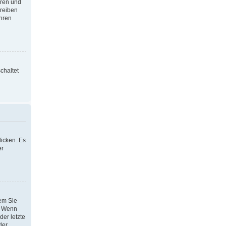
oren und
hreiben
Ihren
chaltet
icken. Es
er
dem Sie
h. Wenn
der letzte
der