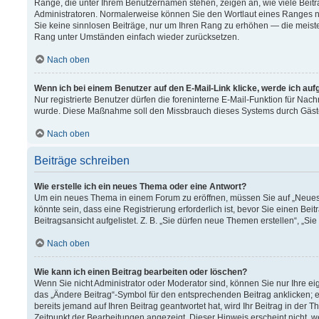
Ränge, die unter Ihrem Benutzernamen stehen, zeigen an, wie viele Beitr
Administratoren. Normalerweise können Sie den Wortlaut eines Ranges nich
Sie keine sinnlosen Beiträge, nur um Ihren Rang zu erhöhen — die meiste
Rang unter Umständen einfach wieder zurücksetzen.
Nach oben
Wenn ich bei einem Benutzer auf den E-Mail-Link klicke, werde ich au
Nur registrierte Benutzer dürfen die foreninterne E-Mail-Funktion für Nach
wurde. Diese Maßnahme soll den Missbrauch dieses Systems durch Gäst
Nach oben
Beiträge schreiben
Wie erstelle ich ein neues Thema oder eine Antwort?
Um ein neues Thema in einem Forum zu eröffnen, müssen Sie auf „Neues T
könnte sein, dass eine Registrierung erforderlich ist, bevor Sie einen B
Beitragsansicht aufgelistet. Z. B. „Sie dürfen neue Themen erstellen“, „Si
Nach oben
Wie kann ich einen Beitrag bearbeiten oder löschen?
Wenn Sie nicht Administrator oder Moderator sind, können Sie nur Ihre e
das „Ändere Beitrag“-Symbol für den entsprechenden Beitrag anklicken; ev
bereits jemand auf Ihren Beitrag geantwortet hat, wird Ihr Beitrag in der
Zeitpunkt der Bearbeitungen angezeigt. Dieser Hinweis erscheint nicht, 