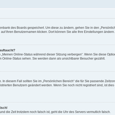
Datenbank des Boards gespeichert. Um diese zu ändern, gehen Sie in den „Persönli
e auf Ihren Benutzernamen klicken. Dort können Sie alle Ihre Einstellungen ändern.
 auftaucht?
on „Meinen Online-Status während dieser Sitzung verbergen“. Wenn Sie diese Optio
en Online-Status sehen. Sie werden dann als unsichtbarer Besucher gezählt.
e. In diesem Fall sollten Sie im „Persönlichen Bereich“ die für Sie passende Zeitzo
gistrierten Benutzern geändert werden. Wenn Sie noch nicht registriert sind, ist dies 
alsch!
und die Zeit trotzdem noch falsch ist, geht die Uhr des Servers vermutlich falsch.