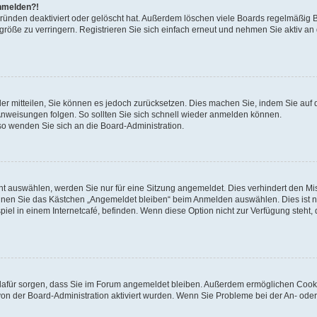
anmelden?!
Gründen deaktiviert oder gelöscht hat. Außerdem löschen viele Boards regelmäßig 
größe zu verringern. Registrieren Sie sich einfach erneut und nehmen Sie aktiv an
eder mitteilen, Sie können es jedoch zurücksetzen. Dies machen Sie, indem Sie auf 
nweisungen folgen. So sollten Sie sich schnell wieder anmelden können.
 so wenden Sie sich an die Board-Administration.
t auswählen, werden Sie nur für eine Sitzung angemeldet. Dies verhindert den M
nnen Sie das Kästchen „Angemeldet bleiben“ beim Anmelden auswählen. Dies ist n
iel in einem Internetcafé, befinden. Wenn diese Option nicht zur Verfügung steht,
ie dafür sorgen, dass Sie im Forum angemeldet bleiben. Außerdem ermöglichen Cook
von der Board-Administration aktiviert wurden. Wenn Sie Probleme bei der An- oder