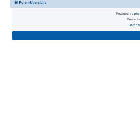
Foren-Übersicht
Powered by
ph
Deutsche
Datens