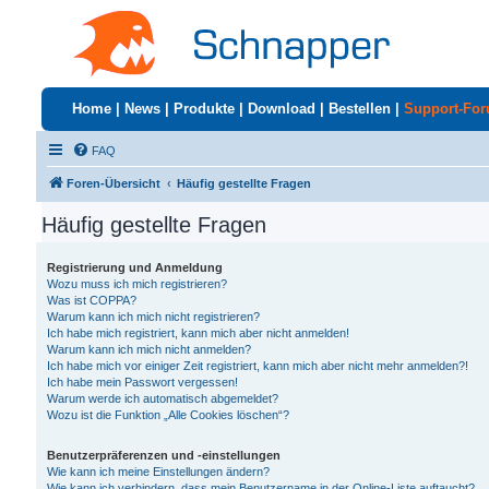
Home
|
News
|
Produkte
|
Download
|
Bestellen
|
Support-Fo
FAQ
Foren-Übersicht
Häufig gestellte Fragen
Häufig gestellte Fragen
Registrierung und Anmeldung
Wozu muss ich mich registrieren?
Was ist COPPA?
Warum kann ich mich nicht registrieren?
Ich habe mich registriert, kann mich aber nicht anmelden!
Warum kann ich mich nicht anmelden?
Ich habe mich vor einiger Zeit registriert, kann mich aber nicht mehr anmelden?!
Ich habe mein Passwort vergessen!
Warum werde ich automatisch abgemeldet?
Wozu ist die Funktion „Alle Cookies löschen“?
Benutzerpräferenzen und -einstellungen
Wie kann ich meine Einstellungen ändern?
Wie kann ich verhindern, dass mein Benutzername in der Online-Liste auftaucht?