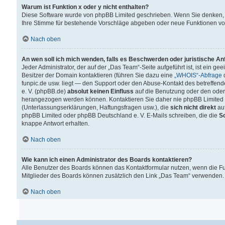
Warum ist Funktion x oder y nicht enthalten?
Diese Software wurde von phpBB Limited geschrieben. Wenn Sie denken, 
Ihre Stimme für bestehende Vorschläge abgeben oder neue Funktionen v
Nach oben
An wen soll ich mich wenden, falls es Beschwerden oder juristische A
Jeder Administrator, der auf der „Das Team“-Seite aufgeführt ist, ist ein g
Besitzer der Domain kontaktieren (führen Sie dazu eine
„WHOIS“-Abfrage
d
funpic.de usw. liegt — den Support oder den Abuse-Kontakt des betreffe
e. V. (phpBB.de)
absolut keinen Einfluss
auf die Benutzung oder den oder
herangezogen werden können. Kontaktieren Sie daher nie phpBB Limited 
(Unterlassungserklärungen, Haftungsfragen usw.), die
sich nicht direkt
auf
phpBB Limited oder phpBB Deutschland e. V. E-Mails schreiben, die die
So
knappe Antwort erhalten.
Nach oben
Wie kann ich einen Administrator des Boards kontaktieren?
Alle Benutzer des Boards können das Kontaktformular nutzen, wenn die Fun
Mitglieder des Boards können zusätzlich den Link „Das Team“ verwenden.
Nach oben