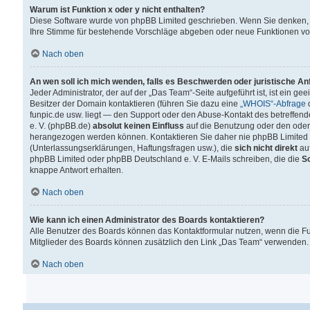
Warum ist Funktion x oder y nicht enthalten?
Diese Software wurde von phpBB Limited geschrieben. Wenn Sie denken, 
Ihre Stimme für bestehende Vorschläge abgeben oder neue Funktionen v
Nach oben
An wen soll ich mich wenden, falls es Beschwerden oder juristische A
Jeder Administrator, der auf der „Das Team“-Seite aufgeführt ist, ist ein g
Besitzer der Domain kontaktieren (führen Sie dazu eine
„WHOIS“-Abfrage
d
funpic.de usw. liegt — den Support oder den Abuse-Kontakt des betreffe
e. V. (phpBB.de)
absolut keinen Einfluss
auf die Benutzung oder den oder
herangezogen werden können. Kontaktieren Sie daher nie phpBB Limited 
(Unterlassungserklärungen, Haftungsfragen usw.), die
sich nicht direkt
auf
phpBB Limited oder phpBB Deutschland e. V. E-Mails schreiben, die die
So
knappe Antwort erhalten.
Nach oben
Wie kann ich einen Administrator des Boards kontaktieren?
Alle Benutzer des Boards können das Kontaktformular nutzen, wenn die Fun
Mitglieder des Boards können zusätzlich den Link „Das Team“ verwenden.
Nach oben