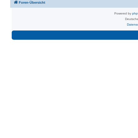
Foren-Übersicht
Powered by
ph
Deutsche
Datens