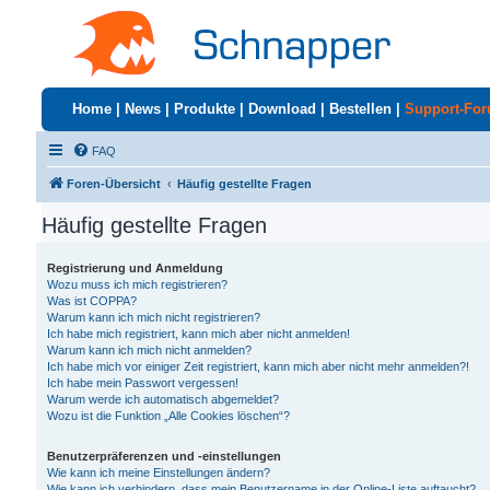
Home
|
News
|
Produkte
|
Download
|
Bestellen
|
Support-Fo
FAQ
Foren-Übersicht
Häufig gestellte Fragen
Häufig gestellte Fragen
Registrierung und Anmeldung
Wozu muss ich mich registrieren?
Was ist COPPA?
Warum kann ich mich nicht registrieren?
Ich habe mich registriert, kann mich aber nicht anmelden!
Warum kann ich mich nicht anmelden?
Ich habe mich vor einiger Zeit registriert, kann mich aber nicht mehr anmelden?!
Ich habe mein Passwort vergessen!
Warum werde ich automatisch abgemeldet?
Wozu ist die Funktion „Alle Cookies löschen“?
Benutzerpräferenzen und -einstellungen
Wie kann ich meine Einstellungen ändern?
Wie kann ich verhindern, dass mein Benutzername in der Online-Liste auftaucht?