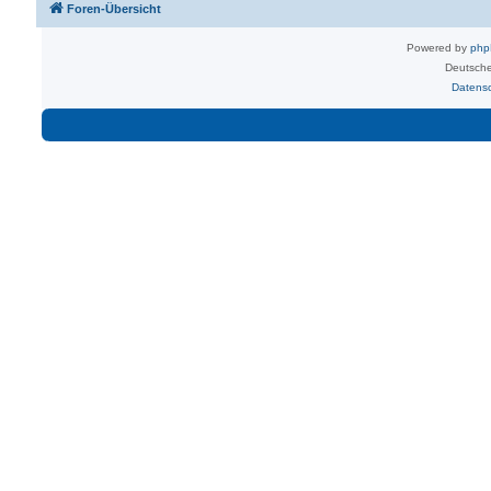
Foren-Übersicht
Powered by
ph
Deutsche
Datens