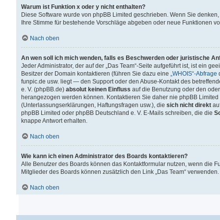
Warum ist Funktion x oder y nicht enthalten?
Diese Software wurde von phpBB Limited geschrieben. Wenn Sie denken, 
Ihre Stimme für bestehende Vorschläge abgeben oder neue Funktionen v
Nach oben
An wen soll ich mich wenden, falls es Beschwerden oder juristische A
Jeder Administrator, der auf der „Das Team“-Seite aufgeführt ist, ist ein g
Besitzer der Domain kontaktieren (führen Sie dazu eine
„WHOIS“-Abfrage
d
funpic.de usw. liegt — den Support oder den Abuse-Kontakt des betreffe
e. V. (phpBB.de)
absolut keinen Einfluss
auf die Benutzung oder den oder
herangezogen werden können. Kontaktieren Sie daher nie phpBB Limited 
(Unterlassungserklärungen, Haftungsfragen usw.), die
sich nicht direkt
auf
phpBB Limited oder phpBB Deutschland e. V. E-Mails schreiben, die die
So
knappe Antwort erhalten.
Nach oben
Wie kann ich einen Administrator des Boards kontaktieren?
Alle Benutzer des Boards können das Kontaktformular nutzen, wenn die Fun
Mitglieder des Boards können zusätzlich den Link „Das Team“ verwenden.
Nach oben