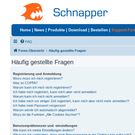
Home
|
News
|
Produkte
|
Download
|
Bestellen
|
Support-Fo
FAQ
Foren-Übersicht
Häufig gestellte Fragen
Häufig gestellte Fragen
Registrierung und Anmeldung
Wozu muss ich mich registrieren?
Was ist COPPA?
Warum kann ich mich nicht registrieren?
Ich habe mich registriert, kann mich aber nicht anmelden!
Warum kann ich mich nicht anmelden?
Ich habe mich vor einiger Zeit registriert, kann mich aber nicht mehr anmelden?!
Ich habe mein Passwort vergessen!
Warum werde ich automatisch abgemeldet?
Wozu ist die Funktion „Alle Cookies löschen“?
Benutzerpräferenzen und -einstellungen
Wie kann ich meine Einstellungen ändern?
Wie kann ich verhindern, dass mein Benutzername in der Online-Liste auftaucht?