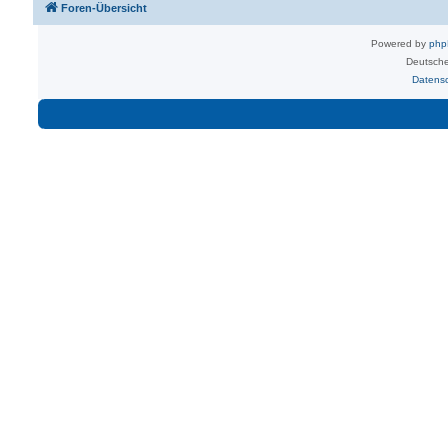
Foren-Übersicht
Powered by
ph
Deutsche
Datens