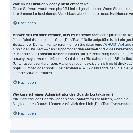
Warum ist Funktion x oder y nicht enthalten?
Diese Software wurde von phpBB Limited geschrieben. Wenn Sie denken, 
Ihre Stimme für bestehende Vorschläge abgeben oder neue Funktionen v
Nach oben
An wen soll ich mich wenden, falls es Beschwerden oder juristische A
Jeder Administrator, der auf der „Das Team“-Seite aufgeführt ist, ist ein g
Besitzer der Domain kontaktieren (führen Sie dazu eine
„WHOIS“-Abfrage
d
funpic.de usw. liegt — den Support oder den Abuse-Kontakt des betreffe
e. V. (phpBB.de)
absolut keinen Einfluss
auf die Benutzung oder den oder
herangezogen werden können. Kontaktieren Sie daher nie phpBB Limited 
(Unterlassungserklärungen, Haftungsfragen usw.), die
sich nicht direkt
auf
phpBB Limited oder phpBB Deutschland e. V. E-Mails schreiben, die die
So
knappe Antwort erhalten.
Nach oben
Wie kann ich einen Administrator des Boards kontaktieren?
Alle Benutzer des Boards können das Kontaktformular nutzen, wenn die Fun
Mitglieder des Boards können zusätzlich den Link „Das Team“ verwenden.
Nach oben