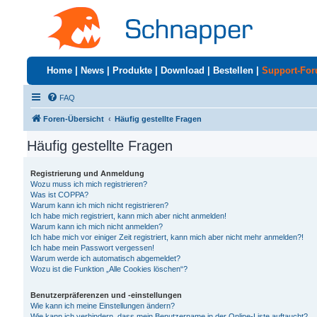
Home
|
News
|
Produkte
|
Download
|
Bestellen
|
Support-Fo
FAQ
Foren-Übersicht
Häufig gestellte Fragen
Häufig gestellte Fragen
Registrierung und Anmeldung
Wozu muss ich mich registrieren?
Was ist COPPA?
Warum kann ich mich nicht registrieren?
Ich habe mich registriert, kann mich aber nicht anmelden!
Warum kann ich mich nicht anmelden?
Ich habe mich vor einiger Zeit registriert, kann mich aber nicht mehr anmelden?!
Ich habe mein Passwort vergessen!
Warum werde ich automatisch abgemeldet?
Wozu ist die Funktion „Alle Cookies löschen“?
Benutzerpräferenzen und -einstellungen
Wie kann ich meine Einstellungen ändern?
Wie kann ich verhindern, dass mein Benutzername in der Online-Liste auftaucht?