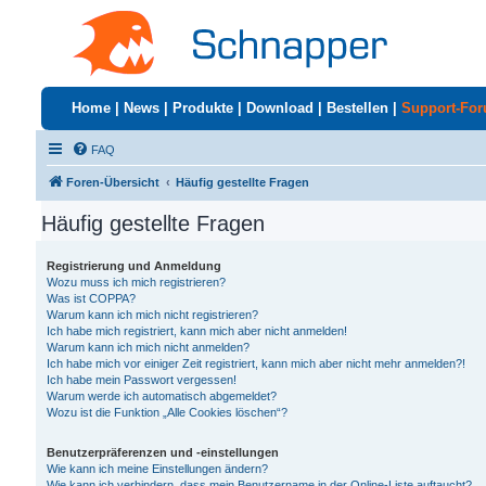
Home
|
News
|
Produkte
|
Download
|
Bestellen
|
Support-Fo
FAQ
Foren-Übersicht
Häufig gestellte Fragen
Häufig gestellte Fragen
Registrierung und Anmeldung
Wozu muss ich mich registrieren?
Was ist COPPA?
Warum kann ich mich nicht registrieren?
Ich habe mich registriert, kann mich aber nicht anmelden!
Warum kann ich mich nicht anmelden?
Ich habe mich vor einiger Zeit registriert, kann mich aber nicht mehr anmelden?!
Ich habe mein Passwort vergessen!
Warum werde ich automatisch abgemeldet?
Wozu ist die Funktion „Alle Cookies löschen“?
Benutzerpräferenzen und -einstellungen
Wie kann ich meine Einstellungen ändern?
Wie kann ich verhindern, dass mein Benutzername in der Online-Liste auftaucht?