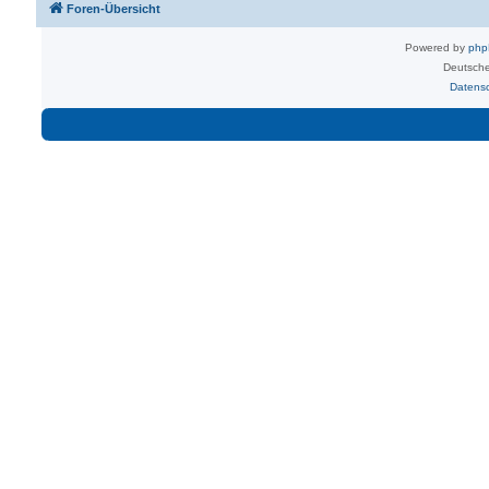
Foren-Übersicht
Powered by
ph
Deutsche
Datens