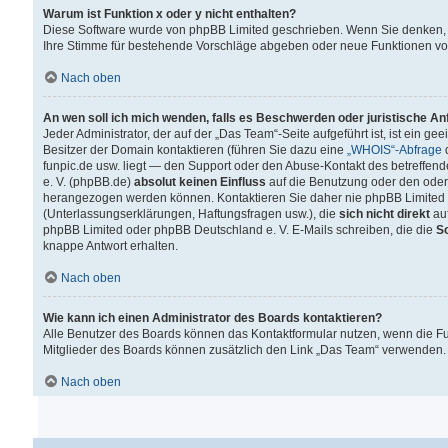
Warum ist Funktion x oder y nicht enthalten?
Diese Software wurde von phpBB Limited geschrieben. Wenn Sie denken, 
Ihre Stimme für bestehende Vorschläge abgeben oder neue Funktionen v
Nach oben
An wen soll ich mich wenden, falls es Beschwerden oder juristische A
Jeder Administrator, der auf der „Das Team“-Seite aufgeführt ist, ist ein g
Besitzer der Domain kontaktieren (führen Sie dazu eine
„WHOIS“-Abfrage
d
funpic.de usw. liegt — den Support oder den Abuse-Kontakt des betreffe
e. V. (phpBB.de)
absolut keinen Einfluss
auf die Benutzung oder den oder
herangezogen werden können. Kontaktieren Sie daher nie phpBB Limited 
(Unterlassungserklärungen, Haftungsfragen usw.), die
sich nicht direkt
auf
phpBB Limited oder phpBB Deutschland e. V. E-Mails schreiben, die die
So
knappe Antwort erhalten.
Nach oben
Wie kann ich einen Administrator des Boards kontaktieren?
Alle Benutzer des Boards können das Kontaktformular nutzen, wenn die Fun
Mitglieder des Boards können zusätzlich den Link „Das Team“ verwenden.
Nach oben