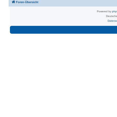
Foren-Übersicht
Powered by
ph
Deutsche
Datens