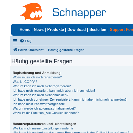
Home
|
News
|
Produkte
|
Download
|
Bestellen
|
Support-Fo
FAQ
Foren-Übersicht
Häufig gestellte Fragen
Häufig gestellte Fragen
Registrierung und Anmeldung
Wozu muss ich mich registrieren?
Was ist COPPA?
Warum kann ich mich nicht registrieren?
Ich habe mich registriert, kann mich aber nicht anmelden!
Warum kann ich mich nicht anmelden?
Ich habe mich vor einiger Zeit registriert, kann mich aber nicht mehr anmelden?!
Ich habe mein Passwort vergessen!
Warum werde ich automatisch abgemeldet?
Wozu ist die Funktion „Alle Cookies löschen“?
Benutzerpräferenzen und -einstellungen
Wie kann ich meine Einstellungen ändern?
Wie kann ich verhindern, dass mein Benutzername in der Online-Liste auftaucht?