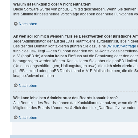
Warum ist Funktion x oder y nicht enthalten?
Diese Software wurde von phpBB Limited geschrieben. Wenn Sie denken, 
Ihre Stimme für bestehende Vorschläge abgeben oder neue Funktionen v
Nach oben
An wen soll ich mich wenden, falls es Beschwerden oder juristische A
Jeder Administrator, der auf der „Das Team“-Seite aufgeführt ist, ist ein g
Besitzer der Domain kontaktieren (führen Sie dazu eine
„WHOIS“-Abfrage
d
funpic.de usw. liegt — den Support oder den Abuse-Kontakt des betreffe
e. V. (phpBB.de)
absolut keinen Einfluss
auf die Benutzung oder den oder
herangezogen werden können. Kontaktieren Sie daher nie phpBB Limited 
(Unterlassungserklärungen, Haftungsfragen usw.), die
sich nicht direkt
auf
phpBB Limited oder phpBB Deutschland e. V. E-Mails schreiben, die die
So
knappe Antwort erhalten.
Nach oben
Wie kann ich einen Administrator des Boards kontaktieren?
Alle Benutzer des Boards können das Kontaktformular nutzen, wenn die Fun
Mitglieder des Boards können zusätzlich den Link „Das Team“ verwenden.
Nach oben