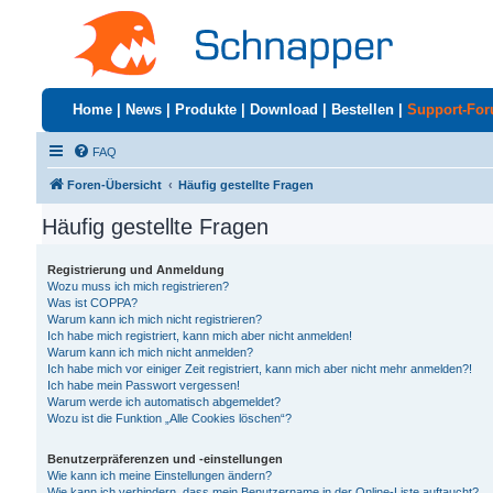
Home
|
News
|
Produkte
|
Download
|
Bestellen
|
Support-Fo
FAQ
Foren-Übersicht
Häufig gestellte Fragen
Häufig gestellte Fragen
Registrierung und Anmeldung
Wozu muss ich mich registrieren?
Was ist COPPA?
Warum kann ich mich nicht registrieren?
Ich habe mich registriert, kann mich aber nicht anmelden!
Warum kann ich mich nicht anmelden?
Ich habe mich vor einiger Zeit registriert, kann mich aber nicht mehr anmelden?!
Ich habe mein Passwort vergessen!
Warum werde ich automatisch abgemeldet?
Wozu ist die Funktion „Alle Cookies löschen“?
Benutzerpräferenzen und -einstellungen
Wie kann ich meine Einstellungen ändern?
Wie kann ich verhindern, dass mein Benutzername in der Online-Liste auftaucht?