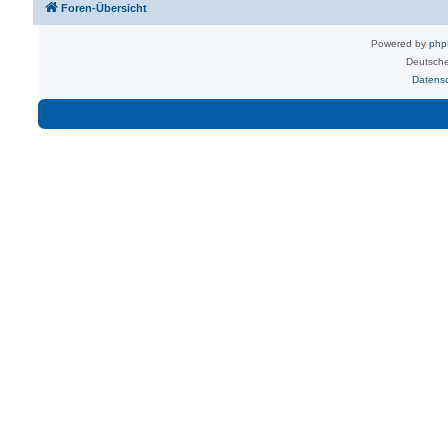
Foren-Übersicht
Powered by
ph
Deutsche
Datens