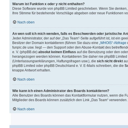
Warum ist Funktion x oder y nicht enthalten?
Diese Software wurde von phpBB Limited geschrieben. Wenn Sie denken, 
Ihre Stimme für bestehende Vorschläge abgeben oder neue Funktionen v
Nach oben
An wen soll ich mich wenden, falls es Beschwerden oder juristische A
Jeder Administrator, der auf der „Das Team“-Seite aufgeführt ist, ist ein g
Besitzer der Domain kontaktieren (führen Sie dazu eine
„WHOIS“-Abfrage
d
funpic.de usw. liegt — den Support oder den Abuse-Kontakt des betreffe
e. V. (phpBB.de)
absolut keinen Einfluss
auf die Benutzung oder den oder
herangezogen werden können. Kontaktieren Sie daher nie phpBB Limited 
(Unterlassungserklärungen, Haftungsfragen usw.), die
sich nicht direkt
auf
phpBB Limited oder phpBB Deutschland e. V. E-Mails schreiben, die die
So
knappe Antwort erhalten.
Nach oben
Wie kann ich einen Administrator des Boards kontaktieren?
Alle Benutzer des Boards können das Kontaktformular nutzen, wenn die Fun
Mitglieder des Boards können zusätzlich den Link „Das Team“ verwenden.
Nach oben