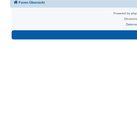
Foren-Übersicht
Powered by
ph
Deutsche
Datens