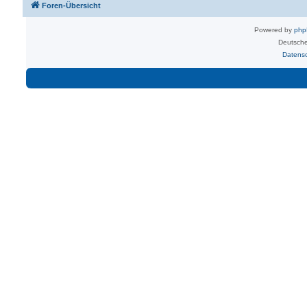
Foren-Übersicht
Powered by
ph
Deutsche
Datens