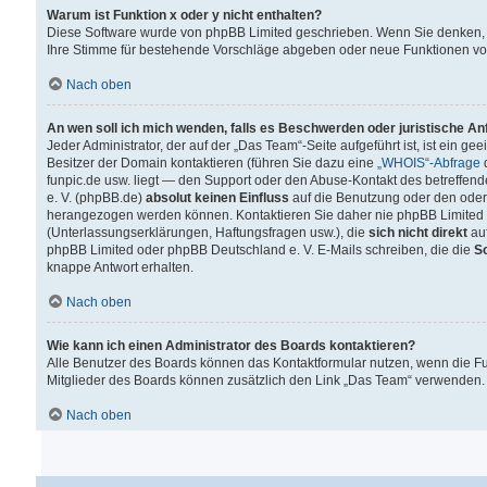
Warum ist Funktion x oder y nicht enthalten?
Diese Software wurde von phpBB Limited geschrieben. Wenn Sie denken, 
Ihre Stimme für bestehende Vorschläge abgeben oder neue Funktionen v
Nach oben
An wen soll ich mich wenden, falls es Beschwerden oder juristische A
Jeder Administrator, der auf der „Das Team“-Seite aufgeführt ist, ist ein g
Besitzer der Domain kontaktieren (führen Sie dazu eine
„WHOIS“-Abfrage
d
funpic.de usw. liegt — den Support oder den Abuse-Kontakt des betreffe
e. V. (phpBB.de)
absolut keinen Einfluss
auf die Benutzung oder den oder
herangezogen werden können. Kontaktieren Sie daher nie phpBB Limited 
(Unterlassungserklärungen, Haftungsfragen usw.), die
sich nicht direkt
auf
phpBB Limited oder phpBB Deutschland e. V. E-Mails schreiben, die die
So
knappe Antwort erhalten.
Nach oben
Wie kann ich einen Administrator des Boards kontaktieren?
Alle Benutzer des Boards können das Kontaktformular nutzen, wenn die Fun
Mitglieder des Boards können zusätzlich den Link „Das Team“ verwenden.
Nach oben