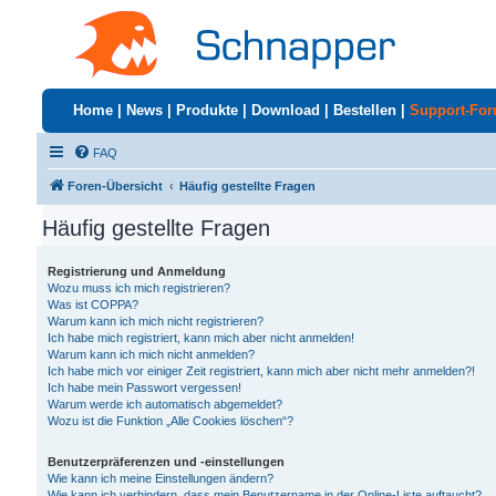
Home
|
News
|
Produkte
|
Download
|
Bestellen
|
Support-Fo
FAQ
Foren-Übersicht
Häufig gestellte Fragen
Häufig gestellte Fragen
Registrierung und Anmeldung
Wozu muss ich mich registrieren?
Was ist COPPA?
Warum kann ich mich nicht registrieren?
Ich habe mich registriert, kann mich aber nicht anmelden!
Warum kann ich mich nicht anmelden?
Ich habe mich vor einiger Zeit registriert, kann mich aber nicht mehr anmelden?!
Ich habe mein Passwort vergessen!
Warum werde ich automatisch abgemeldet?
Wozu ist die Funktion „Alle Cookies löschen“?
Benutzerpräferenzen und -einstellungen
Wie kann ich meine Einstellungen ändern?
Wie kann ich verhindern, dass mein Benutzername in der Online-Liste auftaucht?