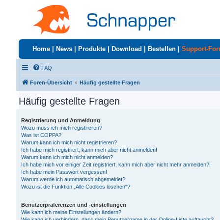
Home
|
News
|
Produkte
|
Download
|
Bestellen
|
Support-Fo
FAQ
Foren-Übersicht
Häufig gestellte Fragen
Häufig gestellte Fragen
Registrierung und Anmeldung
Wozu muss ich mich registrieren?
Was ist COPPA?
Warum kann ich mich nicht registrieren?
Ich habe mich registriert, kann mich aber nicht anmelden!
Warum kann ich mich nicht anmelden?
Ich habe mich vor einiger Zeit registriert, kann mich aber nicht mehr anmelden?!
Ich habe mein Passwort vergessen!
Warum werde ich automatisch abgemeldet?
Wozu ist die Funktion „Alle Cookies löschen“?
Benutzerpräferenzen und -einstellungen
Wie kann ich meine Einstellungen ändern?
Wie kann ich verhindern, dass mein Benutzername in der Online-Liste auftaucht?