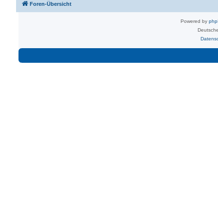
Foren-Übersicht
Powered by
ph
Deutsche
Datens