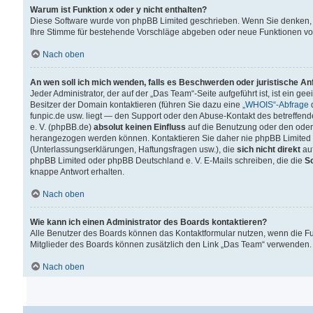
Warum ist Funktion x oder y nicht enthalten?
Diese Software wurde von phpBB Limited geschrieben. Wenn Sie denken, 
Ihre Stimme für bestehende Vorschläge abgeben oder neue Funktionen v
Nach oben
An wen soll ich mich wenden, falls es Beschwerden oder juristische A
Jeder Administrator, der auf der „Das Team“-Seite aufgeführt ist, ist ein g
Besitzer der Domain kontaktieren (führen Sie dazu eine
„WHOIS“-Abfrage
d
funpic.de usw. liegt — den Support oder den Abuse-Kontakt des betreffe
e. V. (phpBB.de)
absolut keinen Einfluss
auf die Benutzung oder den oder
herangezogen werden können. Kontaktieren Sie daher nie phpBB Limited 
(Unterlassungserklärungen, Haftungsfragen usw.), die
sich nicht direkt
auf
phpBB Limited oder phpBB Deutschland e. V. E-Mails schreiben, die die
So
knappe Antwort erhalten.
Nach oben
Wie kann ich einen Administrator des Boards kontaktieren?
Alle Benutzer des Boards können das Kontaktformular nutzen, wenn die Fun
Mitglieder des Boards können zusätzlich den Link „Das Team“ verwenden.
Nach oben