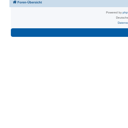
Foren-Übersicht
Powered by
ph
Deutsche
Datens