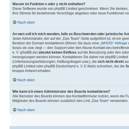
Warum ist Funktion x oder y nicht enthalten?
Diese Software wurde von phpBB Limited geschrieben. Wenn Sie denken, 
Ihre Stimme für bestehende Vorschläge abgeben oder neue Funktionen v
Nach oben
An wen soll ich mich wenden, falls es Beschwerden oder juristische A
Jeder Administrator, der auf der „Das Team“-Seite aufgeführt ist, ist ein g
Besitzer der Domain kontaktieren (führen Sie dazu eine
„WHOIS“-Abfrage
d
funpic.de usw. liegt — den Support oder den Abuse-Kontakt des betreffe
e. V. (phpBB.de)
absolut keinen Einfluss
auf die Benutzung oder den oder
herangezogen werden können. Kontaktieren Sie daher nie phpBB Limited 
(Unterlassungserklärungen, Haftungsfragen usw.), die
sich nicht direkt
auf
phpBB Limited oder phpBB Deutschland e. V. E-Mails schreiben, die die
So
knappe Antwort erhalten.
Nach oben
Wie kann ich einen Administrator des Boards kontaktieren?
Alle Benutzer des Boards können das Kontaktformular nutzen, wenn die Fun
Mitglieder des Boards können zusätzlich den Link „Das Team“ verwenden.
Nach oben