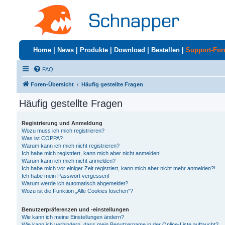
Home
|
News
|
Produkte
|
Download
|
Bestellen
|
Support-Fo
FAQ
Foren-Übersicht
Häufig gestellte Fragen
Häufig gestellte Fragen
Registrierung und Anmeldung
Wozu muss ich mich registrieren?
Was ist COPPA?
Warum kann ich mich nicht registrieren?
Ich habe mich registriert, kann mich aber nicht anmelden!
Warum kann ich mich nicht anmelden?
Ich habe mich vor einiger Zeit registriert, kann mich aber nicht mehr anmelden?!
Ich habe mein Passwort vergessen!
Warum werde ich automatisch abgemeldet?
Wozu ist die Funktion „Alle Cookies löschen“?
Benutzerpräferenzen und -einstellungen
Wie kann ich meine Einstellungen ändern?
Wie kann ich verhindern, dass mein Benutzername in der Online-Liste auftaucht?