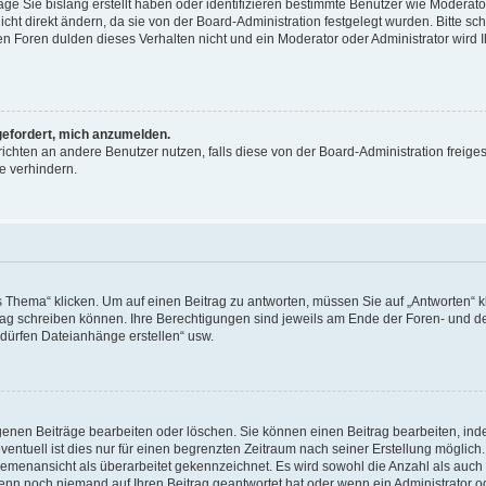
äge Sie bislang erstellt haben oder identifizieren bestimmte Benutzer wie Moderat
t direkt ändern, da sie von der Board-Administration festgelegt wurden. Bitte sc
n Foren dulden dieses Verhalten nicht und ein Moderator oder Administrator wird 
fgefordert, mich anzumelden.
richten an andere Benutzer nutzen, falls diese von der Board-Administration freiges
e verhindern.
hema“ klicken. Um auf einen Beitrag zu antworten, müssen Sie auf „Antworten“ kl
eitrag schreiben können. Ihre Berechtigungen sind jeweils am Ende der Foren- und d
e dürfen Dateianhänge erstellen“ usw.
igenen Beiträge bearbeiten oder löschen. Sie können einen Beitrag bearbeiten, in
entuell ist dies nur für einen begrenzten Zeitraum nach seiner Erstellung möglic
 Themenansicht als überarbeitet gekennzeichnet. Es wird sowohl die Anzahl als auch 
wenn noch niemand auf Ihren Beitrag geantwortet hat oder wenn ein Administrator o