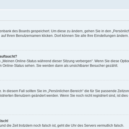
Datenbank des Boards gespeichert. Um diese zu ändern, gehen Sie in den „Persönli
e auf Ihren Benutzernamen klicken. Dort können Sie alle Ihre Einstellungen ändern.
 auftaucht?
on „Meinen Online-Status während dieser Sitzung verbergen“. Wenn Sie diese Optio
en Online-Status sehen. Sie werden dann als unsichtbarer Besucher gezählt.
e. In diesem Fall sollten Sie im „Persönlichen Bereich“ die für Sie passende Zeitzo
gistrierten Benutzern geändert werden. Wenn Sie noch nicht registriert sind, ist dies 
alsch!
und die Zeit trotzdem noch falsch ist, geht die Uhr des Servers vermutlich falsch.