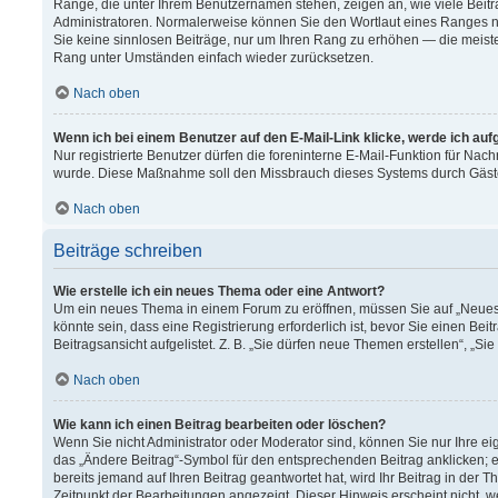
Ränge, die unter Ihrem Benutzernamen stehen, zeigen an, wie viele Beitr
Administratoren. Normalerweise können Sie den Wortlaut eines Ranges nich
Sie keine sinnlosen Beiträge, nur um Ihren Rang zu erhöhen — die meiste
Rang unter Umständen einfach wieder zurücksetzen.
Nach oben
Wenn ich bei einem Benutzer auf den E-Mail-Link klicke, werde ich au
Nur registrierte Benutzer dürfen die foreninterne E-Mail-Funktion für Nach
wurde. Diese Maßnahme soll den Missbrauch dieses Systems durch Gäst
Nach oben
Beiträge schreiben
Wie erstelle ich ein neues Thema oder eine Antwort?
Um ein neues Thema in einem Forum zu eröffnen, müssen Sie auf „Neues T
könnte sein, dass eine Registrierung erforderlich ist, bevor Sie einen B
Beitragsansicht aufgelistet. Z. B. „Sie dürfen neue Themen erstellen“, „Si
Nach oben
Wie kann ich einen Beitrag bearbeiten oder löschen?
Wenn Sie nicht Administrator oder Moderator sind, können Sie nur Ihre e
das „Ändere Beitrag“-Symbol für den entsprechenden Beitrag anklicken; ev
bereits jemand auf Ihren Beitrag geantwortet hat, wird Ihr Beitrag in der
Zeitpunkt der Bearbeitungen angezeigt. Dieser Hinweis erscheint nicht, 