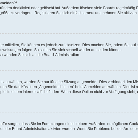
anmelden?!
Gründen deaktiviert oder gelöscht hat. Außerdem löschen viele Boards regelmäßig 
größe zu verringern. Registrieren Sie sich einfach erneut und nehmen Sie aktiv an
eder mitteilen, Sie können es jedoch zurücksetzen. Dies machen Sie, indem Sie auf 
nweisungen folgen. So sollten Sie sich schnell wieder anmelden können.
 so wenden Sie sich an die Board-Administration.
t auswählen, werden Sie nur für eine Sitzung angemeldet. Dies verhindert den M
nnen Sie das Kästchen „Angemeldet bleiben“ beim Anmelden auswählen. Dies ist n
iel in einem Internetcafé, befinden. Wenn diese Option nicht zur Verfügung steht,
ie dafür sorgen, dass Sie im Forum angemeldet bleiben. Außerdem ermöglichen Cook
von der Board-Administration aktiviert wurden. Wenn Sie Probleme bei der An- oder