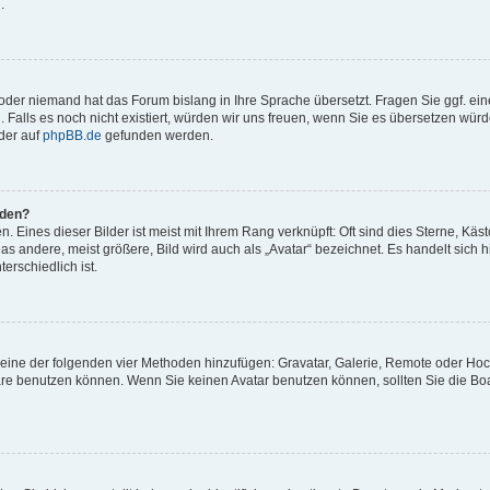
.
t oder niemand hat das Forum bislang in Ihre Sprache übersetzt. Fragen Sie ggf. ei
. Falls es noch nicht existiert, würden wir uns freuen, wenn Sie es übersetzen würd
der auf
phpBB.de
gefunden werden.
rden?
 Eines dieser Bilder ist meist mit Ihrem Rang verknüpft: Oft sind dies Sterne, Käs
s andere, meist größere, Bild wird auch als „Avatar“ bezeichnet. Es handelt sich hi
erschiedlich ist.
er eine der folgenden vier Methoden hinzufügen: Gravatar, Galerie, Remote oder Ho
re benutzen können. Wenn Sie keinen Avatar benutzen können, sollten Sie die Bo