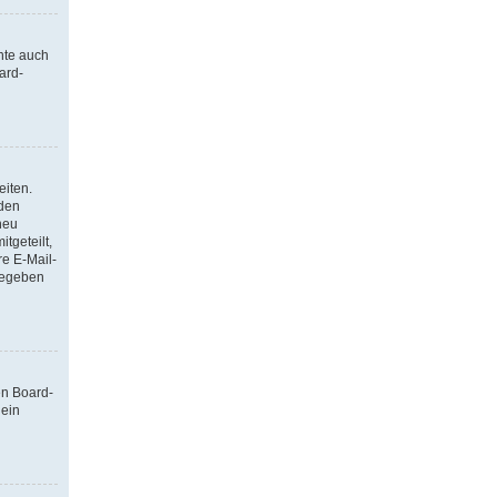
nte auch
ard-
eiten.
 den
neu
tgeteilt,
re E-Mail-
ngegeben
en Board-
 ein