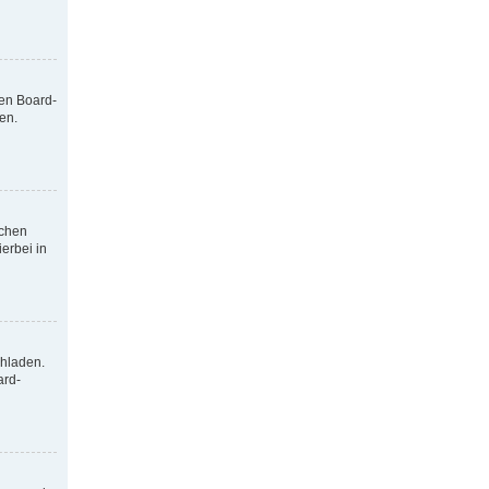
nen Board-
en.
tchen
erbei in
chladen.
ard-