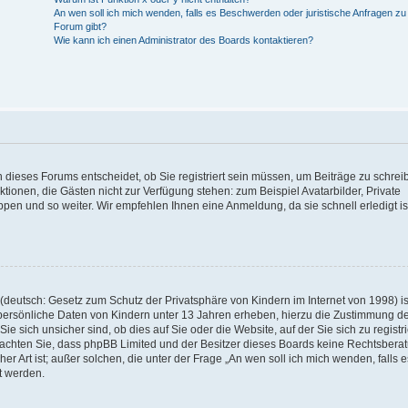
An wen soll ich mich wenden, falls es Beschwerden oder juristische Anfragen z
Forum gibt?
Wie kann ich einen Administrator des Boards kontaktieren?
 dieses Forums entscheidet, ob Sie registriert sein müssen, um Beiträge zu schrei
unktionen, die Gästen nicht zur Verfügung stehen: zum Beispiel Avatarbilder, Private
ppen und so weiter. Wir empfehlen Ihnen eine Anmeldung, da sie schnell erledigt is
deutsch: Gesetz zum Schutz der Privatsphäre von Kindern im Internet von 1998) is
persönliche Daten von Kindern unter 13 Jahren erheben, hierzu die Zustimmung de
sich unsicher sind, ob dies auf Sie oder die Website, auf der Sie sich zu registr
e beachten Sie, dass phpBB Limited und der Besitzer dieses Boards keine Rechtsbera
er Art ist; außer solchen, die unter der Frage „An wen soll ich mich wenden, falls e
t werden.