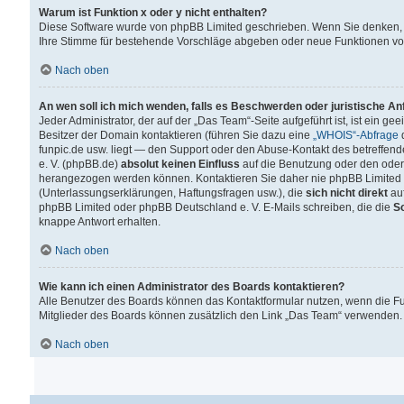
Warum ist Funktion x oder y nicht enthalten?
Diese Software wurde von phpBB Limited geschrieben. Wenn Sie denken, 
Ihre Stimme für bestehende Vorschläge abgeben oder neue Funktionen v
Nach oben
An wen soll ich mich wenden, falls es Beschwerden oder juristische A
Jeder Administrator, der auf der „Das Team“-Seite aufgeführt ist, ist ein g
Besitzer der Domain kontaktieren (führen Sie dazu eine
„WHOIS“-Abfrage
d
funpic.de usw. liegt — den Support oder den Abuse-Kontakt des betreffe
e. V. (phpBB.de)
absolut keinen Einfluss
auf die Benutzung oder den oder
herangezogen werden können. Kontaktieren Sie daher nie phpBB Limited 
(Unterlassungserklärungen, Haftungsfragen usw.), die
sich nicht direkt
auf
phpBB Limited oder phpBB Deutschland e. V. E-Mails schreiben, die die
So
knappe Antwort erhalten.
Nach oben
Wie kann ich einen Administrator des Boards kontaktieren?
Alle Benutzer des Boards können das Kontaktformular nutzen, wenn die Fun
Mitglieder des Boards können zusätzlich den Link „Das Team“ verwenden.
Nach oben