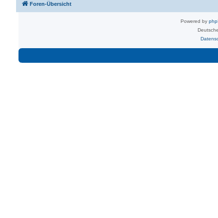
Foren-Übersicht
Powered by
ph
Deutsche
Datens