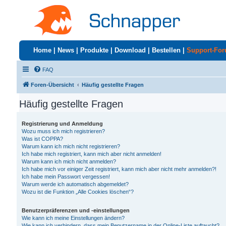
Home
|
News
|
Produkte
|
Download
|
Bestellen
|
Support-Fo
FAQ
Foren-Übersicht
Häufig gestellte Fragen
Häufig gestellte Fragen
Registrierung und Anmeldung
Wozu muss ich mich registrieren?
Was ist COPPA?
Warum kann ich mich nicht registrieren?
Ich habe mich registriert, kann mich aber nicht anmelden!
Warum kann ich mich nicht anmelden?
Ich habe mich vor einiger Zeit registriert, kann mich aber nicht mehr anmelden?!
Ich habe mein Passwort vergessen!
Warum werde ich automatisch abgemeldet?
Wozu ist die Funktion „Alle Cookies löschen“?
Benutzerpräferenzen und -einstellungen
Wie kann ich meine Einstellungen ändern?
Wie kann ich verhindern, dass mein Benutzername in der Online-Liste auftaucht?