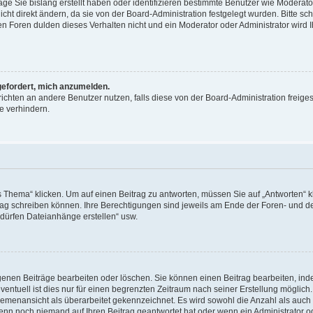
äge Sie bislang erstellt haben oder identifizieren bestimmte Benutzer wie Moderat
t direkt ändern, da sie von der Board-Administration festgelegt wurden. Bitte sc
n Foren dulden dieses Verhalten nicht und ein Moderator oder Administrator wird 
fgefordert, mich anzumelden.
richten an andere Benutzer nutzen, falls diese von der Board-Administration freiges
e verhindern.
hema“ klicken. Um auf einen Beitrag zu antworten, müssen Sie auf „Antworten“ kl
eitrag schreiben können. Ihre Berechtigungen sind jeweils am Ende der Foren- und d
e dürfen Dateianhänge erstellen“ usw.
igenen Beiträge bearbeiten oder löschen. Sie können einen Beitrag bearbeiten, in
entuell ist dies nur für einen begrenzten Zeitraum nach seiner Erstellung möglic
 Themenansicht als überarbeitet gekennzeichnet. Es wird sowohl die Anzahl als auch 
wenn noch niemand auf Ihren Beitrag geantwortet hat oder wenn ein Administrator o