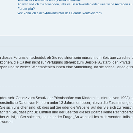
An wen soll ich mich wenden, falls es Beschwerden oder juristische Anfragen z
Forum gibt?
Wie kann ich einen Administrator des Boards kontaktieren?
 dieses Forums entscheidet, ob Sie registriert sein müssen, um Beiträge zu schrei
unktionen, die Gästen nicht zur Verfügung stehen: zum Beispiel Avatarbilder, Private
ppen und so weiter. Wir empfehlen Ihnen eine Anmeldung, da sie schnell erledigt is
deutsch: Gesetz zum Schutz der Privatsphäre von Kindern im Internet von 1998) is
persönliche Daten von Kindern unter 13 Jahren erheben, hierzu die Zustimmung de
sich unsicher sind, ob dies auf Sie oder die Website, auf der Sie sich zu registr
e beachten Sie, dass phpBB Limited und der Besitzer dieses Boards keine Rechtsbera
er Art ist; außer solchen, die unter der Frage „An wen soll ich mich wenden, falls e
t werden.