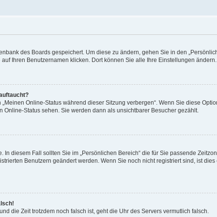
Datenbank des Boards gespeichert. Um diese zu ändern, gehen Sie in den „Persönli
e auf Ihren Benutzernamen klicken. Dort können Sie alle Ihre Einstellungen ändern.
 auftaucht?
on „Meinen Online-Status während dieser Sitzung verbergen“. Wenn Sie diese Optio
en Online-Status sehen. Sie werden dann als unsichtbarer Besucher gezählt.
e. In diesem Fall sollten Sie im „Persönlichen Bereich“ die für Sie passende Zeitzo
gistrierten Benutzern geändert werden. Wenn Sie noch nicht registriert sind, ist dies 
alsch!
und die Zeit trotzdem noch falsch ist, geht die Uhr des Servers vermutlich falsch.