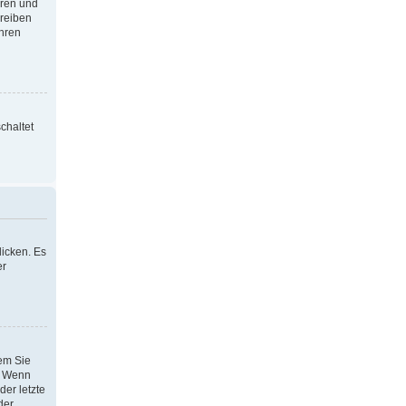
oren und
hreiben
Ihren
chaltet
icken. Es
er
dem Sie
h. Wenn
der letzte
der