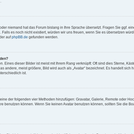
.
t oder niemand hat das Forum bislang in Ihre Sprache übersetzt. Fragen Sie ggf. ei
. Falls es noch nicht existiert, würden wir uns freuen, wenn Sie es übersetzen würd
der auf
phpBB.de
gefunden werden.
rden?
 Eines dieser Bilder ist meist mit Ihrem Rang verknüpft: Oft sind dies Sterne, Käs
s andere, meist größere, Bild wird auch als „Avatar“ bezeichnet. Es handelt sich hi
erschiedlich ist.
er eine der folgenden vier Methoden hinzufügen: Gravatar, Galerie, Remote oder Ho
re benutzen können. Wenn Sie keinen Avatar benutzen können, sollten Sie die Bo