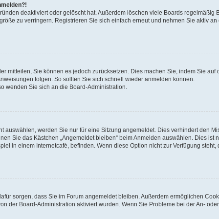
anmelden?!
Gründen deaktiviert oder gelöscht hat. Außerdem löschen viele Boards regelmäßig 
größe zu verringern. Registrieren Sie sich einfach erneut und nehmen Sie aktiv an
eder mitteilen, Sie können es jedoch zurücksetzen. Dies machen Sie, indem Sie auf 
nweisungen folgen. So sollten Sie sich schnell wieder anmelden können.
 so wenden Sie sich an die Board-Administration.
t auswählen, werden Sie nur für eine Sitzung angemeldet. Dies verhindert den M
nnen Sie das Kästchen „Angemeldet bleiben“ beim Anmelden auswählen. Dies ist n
iel in einem Internetcafé, befinden. Wenn diese Option nicht zur Verfügung steht,
ie dafür sorgen, dass Sie im Forum angemeldet bleiben. Außerdem ermöglichen Cook
von der Board-Administration aktiviert wurden. Wenn Sie Probleme bei der An- oder