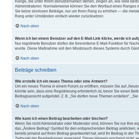
Ränge, die unter Ihrem Benutzernamen stehen, zeigen an, wie viele Beitr
Administratoren. Normalerweise können Sie den Wortlaut eines Ranges nich
Sie keine sinnlosen Beiträge, nur um Ihren Rang zu erhöhen — die meiste
Rang unter Umständen einfach wieder zurücksetzen.
Nach oben
Wenn ich bei einem Benutzer auf den E-Mail-Link klicke, werde ich au
Nur registrierte Benutzer dürfen die foreninterne E-Mail-Funktion für Nach
wurde. Diese Maßnahme soll den Missbrauch dieses Systems durch Gäst
Nach oben
Beiträge schreiben
Wie erstelle ich ein neues Thema oder eine Antwort?
Um ein neues Thema in einem Forum zu eröffnen, müssen Sie auf „Neues T
könnte sein, dass eine Registrierung erforderlich ist, bevor Sie einen B
Beitragsansicht aufgelistet. Z. B. „Sie dürfen neue Themen erstellen“, „Si
Nach oben
Wie kann ich einen Beitrag bearbeiten oder löschen?
Wenn Sie nicht Administrator oder Moderator sind, können Sie nur Ihre e
das „Ändere Beitrag“-Symbol für den entsprechenden Beitrag anklicken; ev
bereits jemand auf Ihren Beitrag geantwortet hat, wird Ihr Beitrag in der
Zeitpunkt der Bearbeitungen angezeigt. Dieser Hinweis erscheint nicht, 