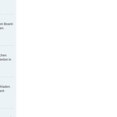
nen Board-
en.
tchen
erbei in
chladen.
ard-