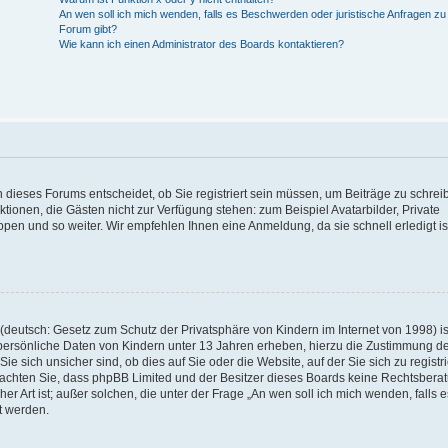
An wen soll ich mich wenden, falls es Beschwerden oder juristische Anfragen z
Forum gibt?
Wie kann ich einen Administrator des Boards kontaktieren?
 dieses Forums entscheidet, ob Sie registriert sein müssen, um Beiträge zu schrei
unktionen, die Gästen nicht zur Verfügung stehen: zum Beispiel Avatarbilder, Private
ppen und so weiter. Wir empfehlen Ihnen eine Anmeldung, da sie schnell erledigt is
deutsch: Gesetz zum Schutz der Privatsphäre von Kindern im Internet von 1998) is
persönliche Daten von Kindern unter 13 Jahren erheben, hierzu die Zustimmung de
sich unsicher sind, ob dies auf Sie oder die Website, auf der Sie sich zu registr
e beachten Sie, dass phpBB Limited und der Besitzer dieses Boards keine Rechtsbera
er Art ist; außer solchen, die unter der Frage „An wen soll ich mich wenden, falls e
t werden.