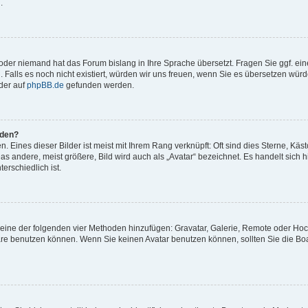
.
t oder niemand hat das Forum bislang in Ihre Sprache übersetzt. Fragen Sie ggf. ei
. Falls es noch nicht existiert, würden wir uns freuen, wenn Sie es übersetzen würd
der auf
phpBB.de
gefunden werden.
rden?
 Eines dieser Bilder ist meist mit Ihrem Rang verknüpft: Oft sind dies Sterne, Käs
s andere, meist größere, Bild wird auch als „Avatar“ bezeichnet. Es handelt sich hi
erschiedlich ist.
er eine der folgenden vier Methoden hinzufügen: Gravatar, Galerie, Remote oder Ho
re benutzen können. Wenn Sie keinen Avatar benutzen können, sollten Sie die Bo