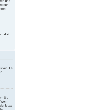
oren und
hreiben
Ihren
chaltet
icken. Es
er
dem Sie
h. Wenn
der letzte
der