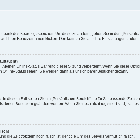
Datenbank des Boards gespeichert. Um diese zu ändern, gehen Sie in den „Persönli
e auf Ihren Benutzernamen klicken. Dort können Sie alle Ihre Einstellungen ändern.
 auftaucht?
on „Meinen Online-Status während dieser Sitzung verbergen“. Wenn Sie diese Optio
en Online-Status sehen. Sie werden dann als unsichtbarer Besucher gezählt.
e. In diesem Fall sollten Sie im „Persönlichen Bereich“ die für Sie passende Zeitzo
gistrierten Benutzern geändert werden. Wenn Sie noch nicht registriert sind, ist dies 
alsch!
und die Zeit trotzdem noch falsch ist, geht die Uhr des Servers vermutlich falsch.