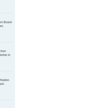
nen Board-
en.
tchen
erbei in
chladen.
ard-