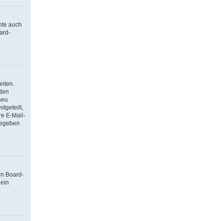
nte auch
ard-
eiten.
 den
neu
tgeteilt,
re E-Mail-
ngegeben
en Board-
 ein