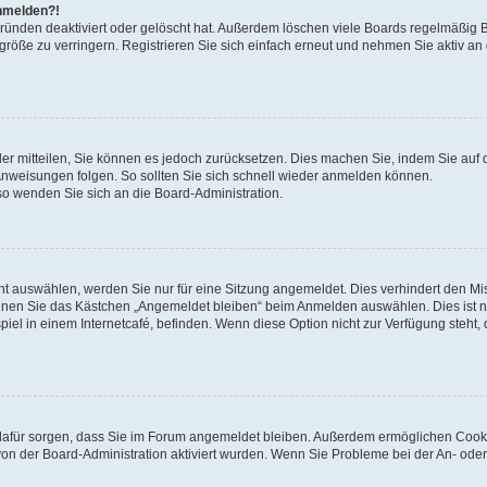
anmelden?!
Gründen deaktiviert oder gelöscht hat. Außerdem löschen viele Boards regelmäßig 
größe zu verringern. Registrieren Sie sich einfach erneut und nehmen Sie aktiv an
eder mitteilen, Sie können es jedoch zurücksetzen. Dies machen Sie, indem Sie auf 
nweisungen folgen. So sollten Sie sich schnell wieder anmelden können.
 so wenden Sie sich an die Board-Administration.
t auswählen, werden Sie nur für eine Sitzung angemeldet. Dies verhindert den M
nnen Sie das Kästchen „Angemeldet bleiben“ beim Anmelden auswählen. Dies ist n
iel in einem Internetcafé, befinden. Wenn diese Option nicht zur Verfügung steht,
ie dafür sorgen, dass Sie im Forum angemeldet bleiben. Außerdem ermöglichen Cook
von der Board-Administration aktiviert wurden. Wenn Sie Probleme bei der An- oder