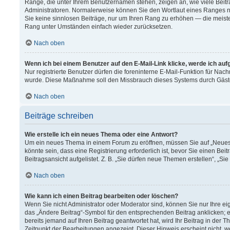
Ränge, die unter Ihrem Benutzernamen stehen, zeigen an, wie viele Beitr
Administratoren. Normalerweise können Sie den Wortlaut eines Ranges nich
Sie keine sinnlosen Beiträge, nur um Ihren Rang zu erhöhen — die meiste
Rang unter Umständen einfach wieder zurücksetzen.
Nach oben
Wenn ich bei einem Benutzer auf den E-Mail-Link klicke, werde ich au
Nur registrierte Benutzer dürfen die foreninterne E-Mail-Funktion für Nach
wurde. Diese Maßnahme soll den Missbrauch dieses Systems durch Gäst
Nach oben
Beiträge schreiben
Wie erstelle ich ein neues Thema oder eine Antwort?
Um ein neues Thema in einem Forum zu eröffnen, müssen Sie auf „Neues T
könnte sein, dass eine Registrierung erforderlich ist, bevor Sie einen B
Beitragsansicht aufgelistet. Z. B. „Sie dürfen neue Themen erstellen“, „Si
Nach oben
Wie kann ich einen Beitrag bearbeiten oder löschen?
Wenn Sie nicht Administrator oder Moderator sind, können Sie nur Ihre e
das „Ändere Beitrag“-Symbol für den entsprechenden Beitrag anklicken; ev
bereits jemand auf Ihren Beitrag geantwortet hat, wird Ihr Beitrag in der
Zeitpunkt der Bearbeitungen angezeigt. Dieser Hinweis erscheint nicht, 