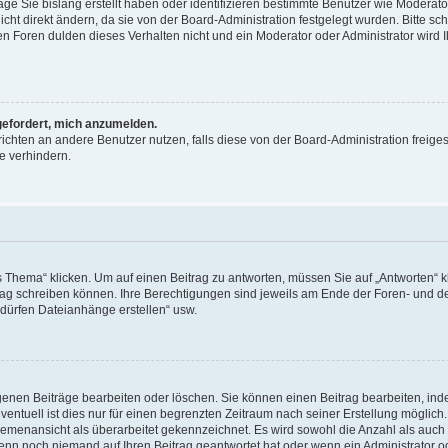
äge Sie bislang erstellt haben oder identifizieren bestimmte Benutzer wie Moderat
t direkt ändern, da sie von der Board-Administration festgelegt wurden. Bitte sc
n Foren dulden dieses Verhalten nicht und ein Moderator oder Administrator wird 
fgefordert, mich anzumelden.
richten an andere Benutzer nutzen, falls diese von der Board-Administration freiges
e verhindern.
hema“ klicken. Um auf einen Beitrag zu antworten, müssen Sie auf „Antworten“ kl
eitrag schreiben können. Ihre Berechtigungen sind jeweils am Ende der Foren- und d
e dürfen Dateianhänge erstellen“ usw.
igenen Beiträge bearbeiten oder löschen. Sie können einen Beitrag bearbeiten, in
entuell ist dies nur für einen begrenzten Zeitraum nach seiner Erstellung möglic
 Themenansicht als überarbeitet gekennzeichnet. Es wird sowohl die Anzahl als auch 
wenn noch niemand auf Ihren Beitrag geantwortet hat oder wenn ein Administrator o