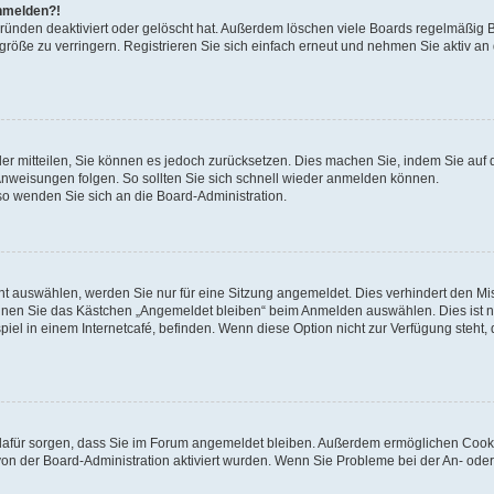
anmelden?!
Gründen deaktiviert oder gelöscht hat. Außerdem löschen viele Boards regelmäßig 
größe zu verringern. Registrieren Sie sich einfach erneut und nehmen Sie aktiv an
eder mitteilen, Sie können es jedoch zurücksetzen. Dies machen Sie, indem Sie auf 
nweisungen folgen. So sollten Sie sich schnell wieder anmelden können.
 so wenden Sie sich an die Board-Administration.
t auswählen, werden Sie nur für eine Sitzung angemeldet. Dies verhindert den M
nnen Sie das Kästchen „Angemeldet bleiben“ beim Anmelden auswählen. Dies ist n
iel in einem Internetcafé, befinden. Wenn diese Option nicht zur Verfügung steht,
ie dafür sorgen, dass Sie im Forum angemeldet bleiben. Außerdem ermöglichen Cook
von der Board-Administration aktiviert wurden. Wenn Sie Probleme bei der An- oder