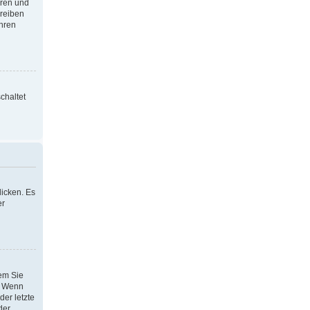
oren und
hreiben
Ihren
chaltet
icken. Es
er
dem Sie
h. Wenn
der letzte
der