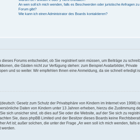
An wen soll ich mich wenden, falls es Beschwerden oder juristische Anfragen z
Forum gibt?
Wie kann ich einen Administrator des Boards kontaktieren?
 dieses Forums entscheidet, ob Sie registriert sein müssen, um Beiträge zu schrei
unktionen, die Gästen nicht zur Verfügung stehen: zum Beispiel Avatarbilder, Private
ppen und so weiter. Wir empfehlen Ihnen eine Anmeldung, da sie schnell erledigt is
deutsch: Gesetz zum Schutz der Privatsphäre von Kindern im Internet von 1998) is
persönliche Daten von Kindern unter 13 Jahren erheben, hierzu die Zustimmung de
sich unsicher sind, ob dies auf Sie oder die Website, auf der Sie sich zu registr
e beachten Sie, dass phpBB Limited und der Besitzer dieses Boards keine Rechtsbera
er Art ist; außer solchen, die unter der Frage „An wen soll ich mich wenden, falls e
t werden.