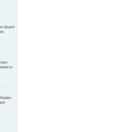
nen Board-
en.
tchen
erbei in
chladen.
ard-