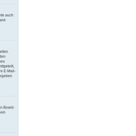
nte auch
ard-
eiten.
 den
neu
tgeteilt,
re E-Mail-
ngegeben
en Board-
 ein