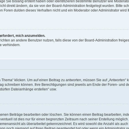
äge Sie bislang erstellt haben oder identifizieren bestimmte Benutzer wie Moderat
t direkt ändern, da sie von der Board-Administration festgelegt wurden. Bitte sc
n Foren dulden dieses Verhalten nicht und ein Moderator oder Administrator wird 
fgefordert, mich anzumelden.
richten an andere Benutzer nutzen, falls diese von der Board-Administration freiges
e verhindern.
hema“ klicken. Um auf einen Beitrag zu antworten, müssen Sie auf „Antworten“ kl
eitrag schreiben können. Ihre Berechtigungen sind jeweils am Ende der Foren- und d
e dürfen Dateianhänge erstellen“ usw.
igenen Beiträge bearbeiten oder löschen. Sie können einen Beitrag bearbeiten, in
entuell ist dies nur für einen begrenzten Zeitraum nach seiner Erstellung möglic
 Themenansicht als überarbeitet gekennzeichnet. Es wird sowohl die Anzahl als auch 
wenn noch niemand auf Ihren Beitrag geantwortet hat oder wenn ein Administrator o