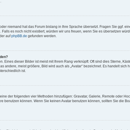
.
t oder niemand hat das Forum bislang in Ihre Sprache übersetzt. Fragen Sie ggf. ei
. Falls es noch nicht existiert, würden wir uns freuen, wenn Sie es übersetzen würd
der auf
phpBB.de
gefunden werden.
rden?
 Eines dieser Bilder ist meist mit Ihrem Rang verknüpft: Oft sind dies Sterne, Käs
s andere, meist größere, Bild wird auch als „Avatar“ bezeichnet. Es handelt sich hi
erschiedlich ist.
er eine der folgenden vier Methoden hinzufügen: Gravatar, Galerie, Remote oder Ho
re benutzen können. Wenn Sie keinen Avatar benutzen können, sollten Sie die Bo