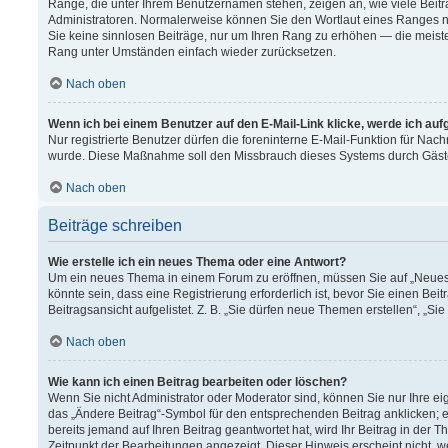
Ränge, die unter Ihrem Benutzernamen stehen, zeigen an, wie viele Beitr
Administratoren. Normalerweise können Sie den Wortlaut eines Ranges nich
Sie keine sinnlosen Beiträge, nur um Ihren Rang zu erhöhen — die meiste
Rang unter Umständen einfach wieder zurücksetzen.
Nach oben
Wenn ich bei einem Benutzer auf den E-Mail-Link klicke, werde ich au
Nur registrierte Benutzer dürfen die foreninterne E-Mail-Funktion für Nach
wurde. Diese Maßnahme soll den Missbrauch dieses Systems durch Gäst
Nach oben
Beiträge schreiben
Wie erstelle ich ein neues Thema oder eine Antwort?
Um ein neues Thema in einem Forum zu eröffnen, müssen Sie auf „Neues T
könnte sein, dass eine Registrierung erforderlich ist, bevor Sie einen B
Beitragsansicht aufgelistet. Z. B. „Sie dürfen neue Themen erstellen“, „Si
Nach oben
Wie kann ich einen Beitrag bearbeiten oder löschen?
Wenn Sie nicht Administrator oder Moderator sind, können Sie nur Ihre e
das „Ändere Beitrag“-Symbol für den entsprechenden Beitrag anklicken; ev
bereits jemand auf Ihren Beitrag geantwortet hat, wird Ihr Beitrag in der
Zeitpunkt der Bearbeitungen angezeigt. Dieser Hinweis erscheint nicht, 