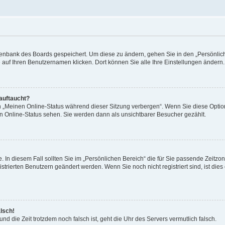
Datenbank des Boards gespeichert. Um diese zu ändern, gehen Sie in den „Persönli
e auf Ihren Benutzernamen klicken. Dort können Sie alle Ihre Einstellungen ändern.
 auftaucht?
on „Meinen Online-Status während dieser Sitzung verbergen“. Wenn Sie diese Optio
en Online-Status sehen. Sie werden dann als unsichtbarer Besucher gezählt.
e. In diesem Fall sollten Sie im „Persönlichen Bereich“ die für Sie passende Zeitzo
gistrierten Benutzern geändert werden. Wenn Sie noch nicht registriert sind, ist dies 
alsch!
und die Zeit trotzdem noch falsch ist, geht die Uhr des Servers vermutlich falsch.