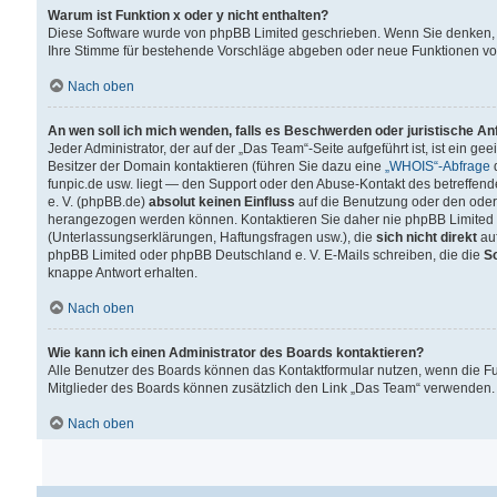
Warum ist Funktion x oder y nicht enthalten?
Diese Software wurde von phpBB Limited geschrieben. Wenn Sie denken, 
Ihre Stimme für bestehende Vorschläge abgeben oder neue Funktionen v
Nach oben
An wen soll ich mich wenden, falls es Beschwerden oder juristische A
Jeder Administrator, der auf der „Das Team“-Seite aufgeführt ist, ist ein g
Besitzer der Domain kontaktieren (führen Sie dazu eine
„WHOIS“-Abfrage
d
funpic.de usw. liegt — den Support oder den Abuse-Kontakt des betreffe
e. V. (phpBB.de)
absolut keinen Einfluss
auf die Benutzung oder den oder
herangezogen werden können. Kontaktieren Sie daher nie phpBB Limited 
(Unterlassungserklärungen, Haftungsfragen usw.), die
sich nicht direkt
auf
phpBB Limited oder phpBB Deutschland e. V. E-Mails schreiben, die die
So
knappe Antwort erhalten.
Nach oben
Wie kann ich einen Administrator des Boards kontaktieren?
Alle Benutzer des Boards können das Kontaktformular nutzen, wenn die Fun
Mitglieder des Boards können zusätzlich den Link „Das Team“ verwenden.
Nach oben