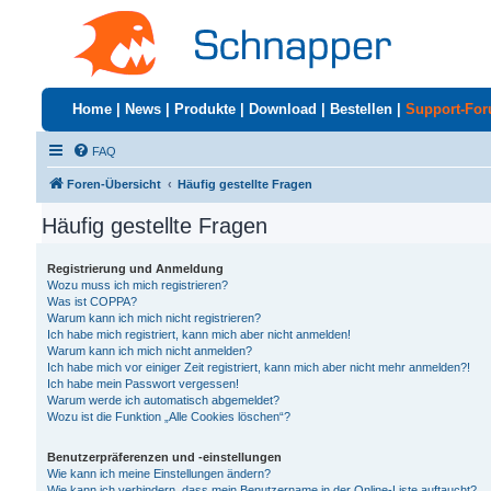
Home
|
News
|
Produkte
|
Download
|
Bestellen
|
Support-Fo
FAQ
Foren-Übersicht
Häufig gestellte Fragen
Häufig gestellte Fragen
Registrierung und Anmeldung
Wozu muss ich mich registrieren?
Was ist COPPA?
Warum kann ich mich nicht registrieren?
Ich habe mich registriert, kann mich aber nicht anmelden!
Warum kann ich mich nicht anmelden?
Ich habe mich vor einiger Zeit registriert, kann mich aber nicht mehr anmelden?!
Ich habe mein Passwort vergessen!
Warum werde ich automatisch abgemeldet?
Wozu ist die Funktion „Alle Cookies löschen“?
Benutzerpräferenzen und -einstellungen
Wie kann ich meine Einstellungen ändern?
Wie kann ich verhindern, dass mein Benutzername in der Online-Liste auftaucht?