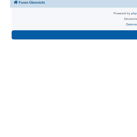
Foren-Übersicht
Powered by
ph
Deutsche
Datens