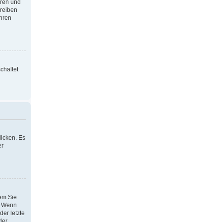
oren und
hreiben
Ihren
chaltet
icken. Es
er
dem Sie
h. Wenn
der letzte
der