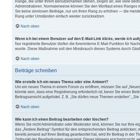
Ränge, die unter Ihrem Benutzernamen stehen, zeigen an, wie viele Beitr
Administratoren. Normalerweise können Sie den Wortlaut eines Ranges nich
Sie keine sinnlosen Beiträge, nur um Ihren Rang zu erhöhen — die meiste
Rang unter Umständen einfach wieder zurücksetzen.
Nach oben
Wenn ich bei einem Benutzer auf den E-Mail-Link klicke, werde ich au
Nur registrierte Benutzer dürfen die foreninterne E-Mail-Funktion für Nach
wurde. Diese Maßnahme soll den Missbrauch dieses Systems durch Gäst
Nach oben
Beiträge schreiben
Wie erstelle ich ein neues Thema oder eine Antwort?
Um ein neues Thema in einem Forum zu eröffnen, müssen Sie auf „Neues T
könnte sein, dass eine Registrierung erforderlich ist, bevor Sie einen B
Beitragsansicht aufgelistet. Z. B. „Sie dürfen neue Themen erstellen“, „Si
Nach oben
Wie kann ich einen Beitrag bearbeiten oder löschen?
Wenn Sie nicht Administrator oder Moderator sind, können Sie nur Ihre e
das „Ändere Beitrag“-Symbol für den entsprechenden Beitrag anklicken; ev
bereits jemand auf Ihren Beitrag geantwortet hat, wird Ihr Beitrag in der
Zeitpunkt der Bearbeitungen angezeigt. Dieser Hinweis erscheint nicht, 