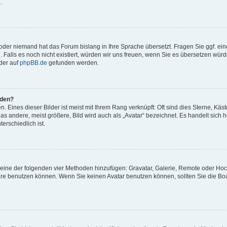
.
t oder niemand hat das Forum bislang in Ihre Sprache übersetzt. Fragen Sie ggf. ei
. Falls es noch nicht existiert, würden wir uns freuen, wenn Sie es übersetzen würd
der auf
phpBB.de
gefunden werden.
rden?
 Eines dieser Bilder ist meist mit Ihrem Rang verknüpft: Oft sind dies Sterne, Käs
s andere, meist größere, Bild wird auch als „Avatar“ bezeichnet. Es handelt sich hi
erschiedlich ist.
er eine der folgenden vier Methoden hinzufügen: Gravatar, Galerie, Remote oder Ho
re benutzen können. Wenn Sie keinen Avatar benutzen können, sollten Sie die Bo