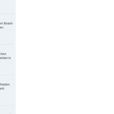
nen Board-
en.
tchen
erbei in
chladen.
ard-