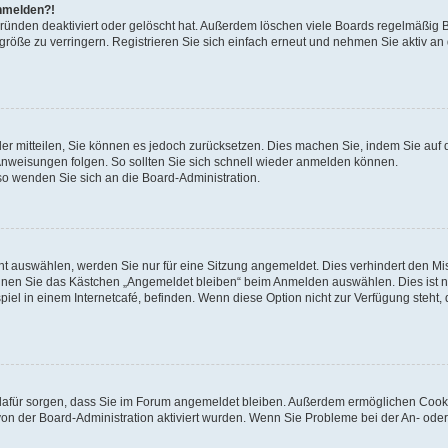
anmelden?!
Gründen deaktiviert oder gelöscht hat. Außerdem löschen viele Boards regelmäßig 
größe zu verringern. Registrieren Sie sich einfach erneut und nehmen Sie aktiv an
eder mitteilen, Sie können es jedoch zurücksetzen. Dies machen Sie, indem Sie auf 
nweisungen folgen. So sollten Sie sich schnell wieder anmelden können.
 so wenden Sie sich an die Board-Administration.
t auswählen, werden Sie nur für eine Sitzung angemeldet. Dies verhindert den M
nnen Sie das Kästchen „Angemeldet bleiben“ beim Anmelden auswählen. Dies ist n
iel in einem Internetcafé, befinden. Wenn diese Option nicht zur Verfügung steht,
ie dafür sorgen, dass Sie im Forum angemeldet bleiben. Außerdem ermöglichen Cook
von der Board-Administration aktiviert wurden. Wenn Sie Probleme bei der An- oder