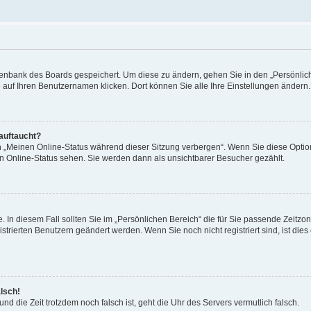
Datenbank des Boards gespeichert. Um diese zu ändern, gehen Sie in den „Persönli
e auf Ihren Benutzernamen klicken. Dort können Sie alle Ihre Einstellungen ändern.
 auftaucht?
on „Meinen Online-Status während dieser Sitzung verbergen“. Wenn Sie diese Optio
en Online-Status sehen. Sie werden dann als unsichtbarer Besucher gezählt.
e. In diesem Fall sollten Sie im „Persönlichen Bereich“ die für Sie passende Zeitzo
gistrierten Benutzern geändert werden. Wenn Sie noch nicht registriert sind, ist dies 
alsch!
und die Zeit trotzdem noch falsch ist, geht die Uhr des Servers vermutlich falsch.