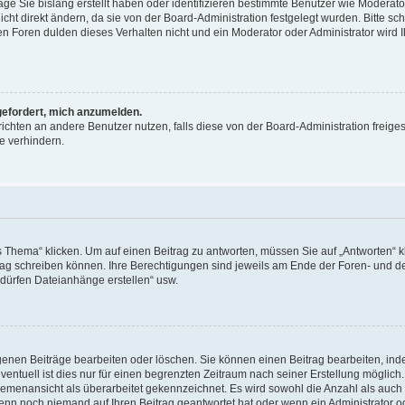
äge Sie bislang erstellt haben oder identifizieren bestimmte Benutzer wie Moderat
t direkt ändern, da sie von der Board-Administration festgelegt wurden. Bitte sc
n Foren dulden dieses Verhalten nicht und ein Moderator oder Administrator wird 
fgefordert, mich anzumelden.
richten an andere Benutzer nutzen, falls diese von der Board-Administration freiges
e verhindern.
hema“ klicken. Um auf einen Beitrag zu antworten, müssen Sie auf „Antworten“ kl
eitrag schreiben können. Ihre Berechtigungen sind jeweils am Ende der Foren- und d
e dürfen Dateianhänge erstellen“ usw.
igenen Beiträge bearbeiten oder löschen. Sie können einen Beitrag bearbeiten, in
entuell ist dies nur für einen begrenzten Zeitraum nach seiner Erstellung möglic
 Themenansicht als überarbeitet gekennzeichnet. Es wird sowohl die Anzahl als auch 
wenn noch niemand auf Ihren Beitrag geantwortet hat oder wenn ein Administrator o