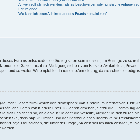
An wen soll ich mich wenden, falls es Beschwerden oder juristische Anfragen z
Forum gibt?
Wie kann ich einen Administrator des Boards kontaktieren?
 dieses Forums entscheidet, ob Sie registriert sein müssen, um Beiträge zu schrei
unktionen, die Gästen nicht zur Verfügung stehen: zum Beispiel Avatarbilder, Private
ppen und so weiter. Wir empfehlen Ihnen eine Anmeldung, da sie schnell erledigt is
deutsch: Gesetz zum Schutz der Privatsphäre von Kindern im Internet von 1998) is
persönliche Daten von Kindern unter 13 Jahren erheben, hierzu die Zustimmung de
sich unsicher sind, ob dies auf Sie oder die Website, auf der Sie sich zu registr
e beachten Sie, dass phpBB Limited und der Besitzer dieses Boards keine Rechtsbera
er Art ist; außer solchen, die unter der Frage „An wen soll ich mich wenden, falls e
t werden.