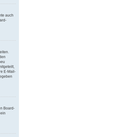
nte auch
ard-
eiten.
 den
neu
tgeteilt,
re E-Mail-
ngegeben
en Board-
 ein