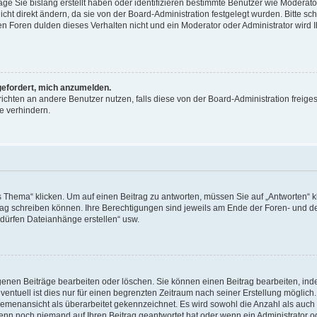
äge Sie bislang erstellt haben oder identifizieren bestimmte Benutzer wie Moderat
t direkt ändern, da sie von der Board-Administration festgelegt wurden. Bitte sc
n Foren dulden dieses Verhalten nicht und ein Moderator oder Administrator wird 
fgefordert, mich anzumelden.
richten an andere Benutzer nutzen, falls diese von der Board-Administration freiges
e verhindern.
hema“ klicken. Um auf einen Beitrag zu antworten, müssen Sie auf „Antworten“ kl
eitrag schreiben können. Ihre Berechtigungen sind jeweils am Ende der Foren- und d
e dürfen Dateianhänge erstellen“ usw.
igenen Beiträge bearbeiten oder löschen. Sie können einen Beitrag bearbeiten, in
entuell ist dies nur für einen begrenzten Zeitraum nach seiner Erstellung möglic
 Themenansicht als überarbeitet gekennzeichnet. Es wird sowohl die Anzahl als auch 
wenn noch niemand auf Ihren Beitrag geantwortet hat oder wenn ein Administrator o