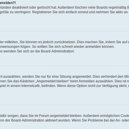
anmelden?!
Gründen deaktiviert oder gelöscht hat. Außerdem löschen viele Boards regelmäßig 
größe zu verringern. Registrieren Sie sich einfach erneut und nehmen Sie aktiv an
eder mitteilen, Sie können es jedoch zurücksetzen. Dies machen Sie, indem Sie auf 
nweisungen folgen. So sollten Sie sich schnell wieder anmelden können.
 so wenden Sie sich an die Board-Administration.
t auswählen, werden Sie nur für eine Sitzung angemeldet. Dies verhindert den M
nnen Sie das Kästchen „Angemeldet bleiben“ beim Anmelden auswählen. Dies ist n
iel in einem Internetcafé, befinden. Wenn diese Option nicht zur Verfügung steht,
ie dafür sorgen, dass Sie im Forum angemeldet bleiben. Außerdem ermöglichen Cook
von der Board-Administration aktiviert wurden. Wenn Sie Probleme bei der An- oder