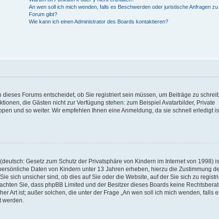
An wen soll ich mich wenden, falls es Beschwerden oder juristische Anfragen z
Forum gibt?
Wie kann ich einen Administrator des Boards kontaktieren?
 dieses Forums entscheidet, ob Sie registriert sein müssen, um Beiträge zu schrei
unktionen, die Gästen nicht zur Verfügung stehen: zum Beispiel Avatarbilder, Private
ppen und so weiter. Wir empfehlen Ihnen eine Anmeldung, da sie schnell erledigt is
deutsch: Gesetz zum Schutz der Privatsphäre von Kindern im Internet von 1998) is
persönliche Daten von Kindern unter 13 Jahren erheben, hierzu die Zustimmung de
sich unsicher sind, ob dies auf Sie oder die Website, auf der Sie sich zu registr
e beachten Sie, dass phpBB Limited und der Besitzer dieses Boards keine Rechtsbera
er Art ist; außer solchen, die unter der Frage „An wen soll ich mich wenden, falls e
t werden.