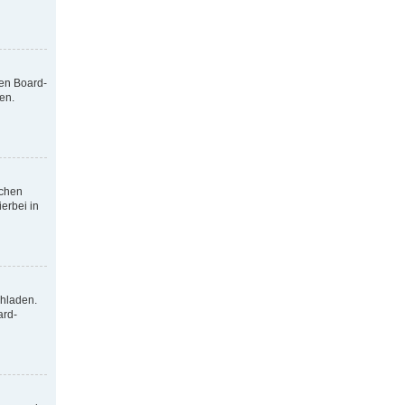
nen Board-
en.
tchen
erbei in
chladen.
ard-