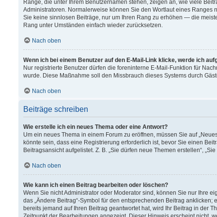
Ränge, die unter Ihrem Benutzernamen stehen, zeigen an, wie viele Beitr
Administratoren. Normalerweise können Sie den Wortlaut eines Ranges nich
Sie keine sinnlosen Beiträge, nur um Ihren Rang zu erhöhen — die meiste
Rang unter Umständen einfach wieder zurücksetzen.
Nach oben
Wenn ich bei einem Benutzer auf den E-Mail-Link klicke, werde ich au
Nur registrierte Benutzer dürfen die foreninterne E-Mail-Funktion für Nach
wurde. Diese Maßnahme soll den Missbrauch dieses Systems durch Gäst
Nach oben
Beiträge schreiben
Wie erstelle ich ein neues Thema oder eine Antwort?
Um ein neues Thema in einem Forum zu eröffnen, müssen Sie auf „Neues T
könnte sein, dass eine Registrierung erforderlich ist, bevor Sie einen B
Beitragsansicht aufgelistet. Z. B. „Sie dürfen neue Themen erstellen“, „Si
Nach oben
Wie kann ich einen Beitrag bearbeiten oder löschen?
Wenn Sie nicht Administrator oder Moderator sind, können Sie nur Ihre e
das „Ändere Beitrag“-Symbol für den entsprechenden Beitrag anklicken; ev
bereits jemand auf Ihren Beitrag geantwortet hat, wird Ihr Beitrag in der
Zeitpunkt der Bearbeitungen angezeigt. Dieser Hinweis erscheint nicht, 