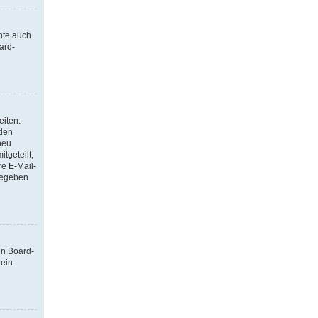
nte auch
ard-
eiten.
 den
neu
tgeteilt,
re E-Mail-
ngegeben
en Board-
 ein