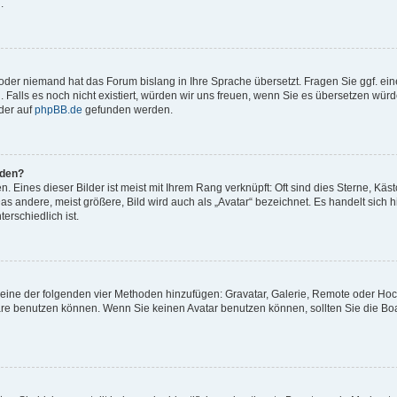
.
t oder niemand hat das Forum bislang in Ihre Sprache übersetzt. Fragen Sie ggf. ei
. Falls es noch nicht existiert, würden wir uns freuen, wenn Sie es übersetzen würd
der auf
phpBB.de
gefunden werden.
rden?
 Eines dieser Bilder ist meist mit Ihrem Rang verknüpft: Oft sind dies Sterne, Käs
s andere, meist größere, Bild wird auch als „Avatar“ bezeichnet. Es handelt sich hi
erschiedlich ist.
er eine der folgenden vier Methoden hinzufügen: Gravatar, Galerie, Remote oder Ho
re benutzen können. Wenn Sie keinen Avatar benutzen können, sollten Sie die Bo