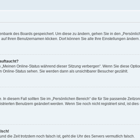
Datenbank des Boards gespeichert. Um diese zu ändern, gehen Sie in den „Persönli
e auf Ihren Benutzernamen klicken. Dort können Sie alle Ihre Einstellungen ändern.
 auftaucht?
on „Meinen Online-Status während dieser Sitzung verbergen“. Wenn Sie diese Optio
en Online-Status sehen. Sie werden dann als unsichtbarer Besucher gezählt.
e. In diesem Fall sollten Sie im „Persönlichen Bereich“ die für Sie passende Zeitzo
gistrierten Benutzern geändert werden. Wenn Sie noch nicht registriert sind, ist dies 
alsch!
und die Zeit trotzdem noch falsch ist, geht die Uhr des Servers vermutlich falsch.