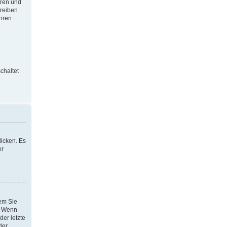
oren und
hreiben
Ihren
chaltet
icken. Es
er
dem Sie
h. Wenn
der letzte
der