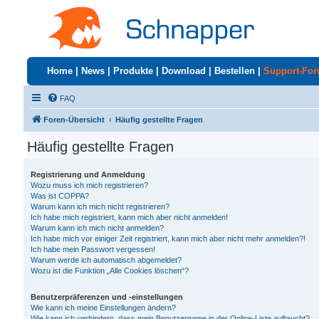
Home
|
News
|
Produkte
|
Download
|
Bestellen
|
Support-Fo
FAQ
Foren-Übersicht
Häufig gestellte Fragen
Häufig gestellte Fragen
Registrierung und Anmeldung
Wozu muss ich mich registrieren?
Was ist COPPA?
Warum kann ich mich nicht registrieren?
Ich habe mich registriert, kann mich aber nicht anmelden!
Warum kann ich mich nicht anmelden?
Ich habe mich vor einiger Zeit registriert, kann mich aber nicht mehr anmelden?!
Ich habe mein Passwort vergessen!
Warum werde ich automatisch abgemeldet?
Wozu ist die Funktion „Alle Cookies löschen“?
Benutzerpräferenzen und -einstellungen
Wie kann ich meine Einstellungen ändern?
Wie kann ich verhindern, dass mein Benutzername in der Online-Liste auftaucht?