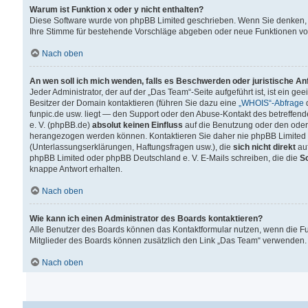
Warum ist Funktion x oder y nicht enthalten?
Diese Software wurde von phpBB Limited geschrieben. Wenn Sie denken, 
Ihre Stimme für bestehende Vorschläge abgeben oder neue Funktionen v
Nach oben
An wen soll ich mich wenden, falls es Beschwerden oder juristische A
Jeder Administrator, der auf der „Das Team“-Seite aufgeführt ist, ist ein g
Besitzer der Domain kontaktieren (führen Sie dazu eine
„WHOIS“-Abfrage
d
funpic.de usw. liegt — den Support oder den Abuse-Kontakt des betreffe
e. V. (phpBB.de)
absolut keinen Einfluss
auf die Benutzung oder den oder
herangezogen werden können. Kontaktieren Sie daher nie phpBB Limited 
(Unterlassungserklärungen, Haftungsfragen usw.), die
sich nicht direkt
auf
phpBB Limited oder phpBB Deutschland e. V. E-Mails schreiben, die die
So
knappe Antwort erhalten.
Nach oben
Wie kann ich einen Administrator des Boards kontaktieren?
Alle Benutzer des Boards können das Kontaktformular nutzen, wenn die Fun
Mitglieder des Boards können zusätzlich den Link „Das Team“ verwenden.
Nach oben