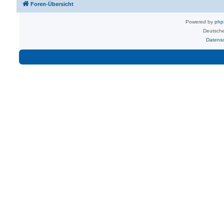
Foren-Übersicht
Powered by
ph
Deutsche
Datens