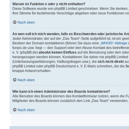
Warum ist Funktion x oder y nicht enthalten?
Diese Software wurde von phpBB Limited geschrieben. Wenn Sie denken, 
Ihre Stimme für bestehende Vorschläge abgeben oder neue Funktionen v
Nach oben
An wen soll ich mich wenden, falls es Beschwerden oder juristische A
Jeder Administrator, der auf der „Das Team“-Seite aufgeführt ist, ist ein g
Besitzer der Domain kontaktieren (führen Sie dazu eine
„WHOIS“-Abfrage
d
funpic.de usw. liegt — den Support oder den Abuse-Kontakt des betreffe
e. V. (phpBB.de)
absolut keinen Einfluss
auf die Benutzung oder den oder
herangezogen werden können. Kontaktieren Sie daher nie phpBB Limited 
(Unterlassungserklärungen, Haftungsfragen usw.), die
sich nicht direkt
auf
phpBB Limited oder phpBB Deutschland e. V. E-Mails schreiben, die die
So
knappe Antwort erhalten.
Nach oben
Wie kann ich einen Administrator des Boards kontaktieren?
Alle Benutzer des Boards können das Kontaktformular nutzen, wenn die Fun
Mitglieder des Boards können zusätzlich den Link „Das Team“ verwenden.
Nach oben