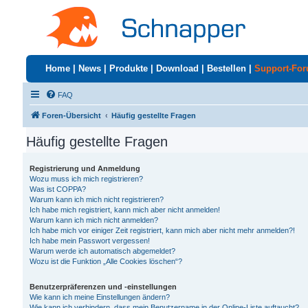
Home
|
News
|
Produkte
|
Download
|
Bestellen
|
Support-Fo
FAQ
Foren-Übersicht
Häufig gestellte Fragen
Häufig gestellte Fragen
Registrierung und Anmeldung
Wozu muss ich mich registrieren?
Was ist COPPA?
Warum kann ich mich nicht registrieren?
Ich habe mich registriert, kann mich aber nicht anmelden!
Warum kann ich mich nicht anmelden?
Ich habe mich vor einiger Zeit registriert, kann mich aber nicht mehr anmelden?!
Ich habe mein Passwort vergessen!
Warum werde ich automatisch abgemeldet?
Wozu ist die Funktion „Alle Cookies löschen“?
Benutzerpräferenzen und -einstellungen
Wie kann ich meine Einstellungen ändern?
Wie kann ich verhindern, dass mein Benutzername in der Online-Liste auftaucht?