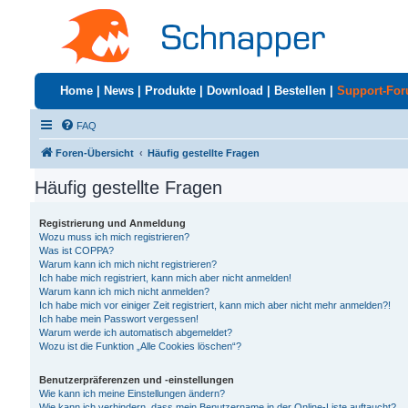
Home
|
News
|
Produkte
|
Download
|
Bestellen
|
Support-Fo
FAQ
Foren-Übersicht
Häufig gestellte Fragen
Häufig gestellte Fragen
Registrierung und Anmeldung
Wozu muss ich mich registrieren?
Was ist COPPA?
Warum kann ich mich nicht registrieren?
Ich habe mich registriert, kann mich aber nicht anmelden!
Warum kann ich mich nicht anmelden?
Ich habe mich vor einiger Zeit registriert, kann mich aber nicht mehr anmelden?!
Ich habe mein Passwort vergessen!
Warum werde ich automatisch abgemeldet?
Wozu ist die Funktion „Alle Cookies löschen“?
Benutzerpräferenzen und -einstellungen
Wie kann ich meine Einstellungen ändern?
Wie kann ich verhindern, dass mein Benutzername in der Online-Liste auftaucht?