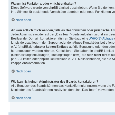
Warum ist Funktion x oder y nicht enthalten?
Diese Software wurde von phpBB Limited geschrieben. Wenn Sie denken, 
Ihre Stimme für bestehende Vorschläge abgeben oder neue Funktionen v
Nach oben
An wen soll ich mich wenden, falls es Beschwerden oder juristische A
Jeder Administrator, der auf der „Das Team“-Seite aufgeführt ist, ist ein g
Besitzer der Domain kontaktieren (führen Sie dazu eine
„WHOIS“-Abfrage
d
funpic.de usw. liegt — den Support oder den Abuse-Kontakt des betreffe
e. V. (phpBB.de)
absolut keinen Einfluss
auf die Benutzung oder den oder
herangezogen werden können. Kontaktieren Sie daher nie phpBB Limited 
(Unterlassungserklärungen, Haftungsfragen usw.), die
sich nicht direkt
auf
phpBB Limited oder phpBB Deutschland e. V. E-Mails schreiben, die die
So
knappe Antwort erhalten.
Nach oben
Wie kann ich einen Administrator des Boards kontaktieren?
Alle Benutzer des Boards können das Kontaktformular nutzen, wenn die Fun
Mitglieder des Boards können zusätzlich den Link „Das Team“ verwenden.
Nach oben