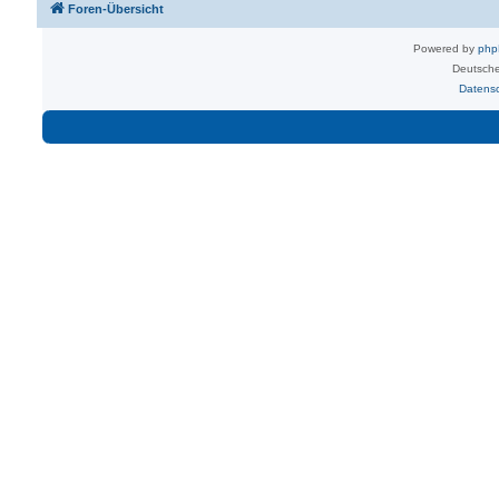
Foren-Übersicht
Powered by
ph
Deutsche
Datens