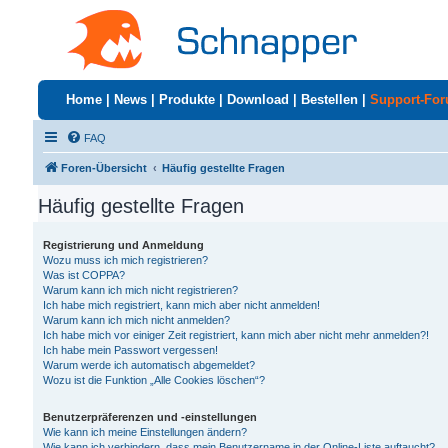
Home
|
News
|
Produkte
|
Download
|
Bestellen
|
Support-Fo
FAQ
Foren-Übersicht
Häufig gestellte Fragen
Häufig gestellte Fragen
Registrierung und Anmeldung
Wozu muss ich mich registrieren?
Was ist COPPA?
Warum kann ich mich nicht registrieren?
Ich habe mich registriert, kann mich aber nicht anmelden!
Warum kann ich mich nicht anmelden?
Ich habe mich vor einiger Zeit registriert, kann mich aber nicht mehr anmelden?!
Ich habe mein Passwort vergessen!
Warum werde ich automatisch abgemeldet?
Wozu ist die Funktion „Alle Cookies löschen“?
Benutzerpräferenzen und -einstellungen
Wie kann ich meine Einstellungen ändern?
Wie kann ich verhindern, dass mein Benutzername in der Online-Liste auftaucht?