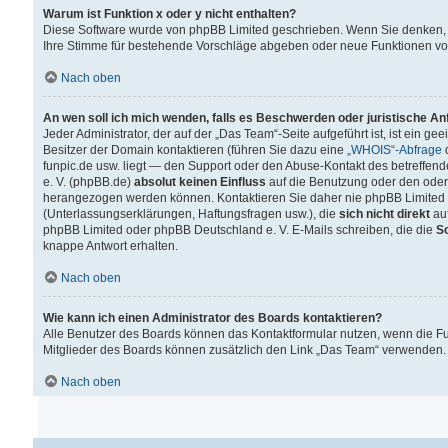
Warum ist Funktion x oder y nicht enthalten?
Diese Software wurde von phpBB Limited geschrieben. Wenn Sie denken, 
Ihre Stimme für bestehende Vorschläge abgeben oder neue Funktionen v
Nach oben
An wen soll ich mich wenden, falls es Beschwerden oder juristische A
Jeder Administrator, der auf der „Das Team“-Seite aufgeführt ist, ist ein g
Besitzer der Domain kontaktieren (führen Sie dazu eine
„WHOIS“-Abfrage
d
funpic.de usw. liegt — den Support oder den Abuse-Kontakt des betreffe
e. V. (phpBB.de)
absolut keinen Einfluss
auf die Benutzung oder den oder
herangezogen werden können. Kontaktieren Sie daher nie phpBB Limited 
(Unterlassungserklärungen, Haftungsfragen usw.), die
sich nicht direkt
auf
phpBB Limited oder phpBB Deutschland e. V. E-Mails schreiben, die die
So
knappe Antwort erhalten.
Nach oben
Wie kann ich einen Administrator des Boards kontaktieren?
Alle Benutzer des Boards können das Kontaktformular nutzen, wenn die Fun
Mitglieder des Boards können zusätzlich den Link „Das Team“ verwenden.
Nach oben