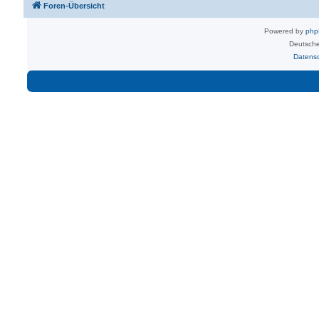
Foren-Übersicht
Powered by
ph
Deutsche
Datens