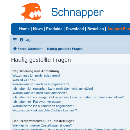
Home
|
News
|
Produkte
|
Download
|
Bestellen
|
Support-Fo
FAQ
Foren-Übersicht
Häufig gestellte Fragen
Häufig gestellte Fragen
Registrierung und Anmeldung
Wozu muss ich mich registrieren?
Was ist COPPA?
Warum kann ich mich nicht registrieren?
Ich habe mich registriert, kann mich aber nicht anmelden!
Warum kann ich mich nicht anmelden?
Ich habe mich vor einiger Zeit registriert, kann mich aber nicht mehr anmelden?!
Ich habe mein Passwort vergessen!
Warum werde ich automatisch abgemeldet?
Wozu ist die Funktion „Alle Cookies löschen“?
Benutzerpräferenzen und -einstellungen
Wie kann ich meine Einstellungen ändern?
Wie kann ich verhindern, dass mein Benutzername in der Online-Liste auftaucht?