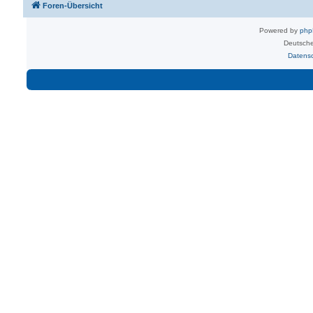
Foren-Übersicht
Powered by
ph
Deutsche
Datens