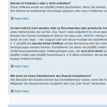
Warum ist Funktion x oder y nicht enthalten?
Diese Software wurde von phpBB Limited geschrieben. Wenn Sie denken, 
Ihre Stimme für bestehende Vorschläge abgeben oder neue Funktionen v
Nach oben
An wen soll ich mich wenden, falls es Beschwerden oder juristische A
Jeder Administrator, der auf der „Das Team“-Seite aufgeführt ist, ist ein g
Besitzer der Domain kontaktieren (führen Sie dazu eine
„WHOIS“-Abfrage
d
funpic.de usw. liegt — den Support oder den Abuse-Kontakt des betreffe
e. V. (phpBB.de)
absolut keinen Einfluss
auf die Benutzung oder den oder
herangezogen werden können. Kontaktieren Sie daher nie phpBB Limited 
(Unterlassungserklärungen, Haftungsfragen usw.), die
sich nicht direkt
auf
phpBB Limited oder phpBB Deutschland e. V. E-Mails schreiben, die die
So
knappe Antwort erhalten.
Nach oben
Wie kann ich einen Administrator des Boards kontaktieren?
Alle Benutzer des Boards können das Kontaktformular nutzen, wenn die Fun
Mitglieder des Boards können zusätzlich den Link „Das Team“ verwenden.
Nach oben