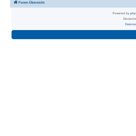
Foren-Übersicht
Powered by
ph
Deutsche
Datens