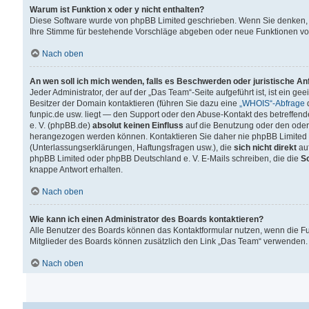
Warum ist Funktion x oder y nicht enthalten?
Diese Software wurde von phpBB Limited geschrieben. Wenn Sie denken, 
Ihre Stimme für bestehende Vorschläge abgeben oder neue Funktionen v
Nach oben
An wen soll ich mich wenden, falls es Beschwerden oder juristische A
Jeder Administrator, der auf der „Das Team“-Seite aufgeführt ist, ist ein g
Besitzer der Domain kontaktieren (führen Sie dazu eine
„WHOIS“-Abfrage
d
funpic.de usw. liegt — den Support oder den Abuse-Kontakt des betreffe
e. V. (phpBB.de)
absolut keinen Einfluss
auf die Benutzung oder den oder
herangezogen werden können. Kontaktieren Sie daher nie phpBB Limited 
(Unterlassungserklärungen, Haftungsfragen usw.), die
sich nicht direkt
auf
phpBB Limited oder phpBB Deutschland e. V. E-Mails schreiben, die die
So
knappe Antwort erhalten.
Nach oben
Wie kann ich einen Administrator des Boards kontaktieren?
Alle Benutzer des Boards können das Kontaktformular nutzen, wenn die Fun
Mitglieder des Boards können zusätzlich den Link „Das Team“ verwenden.
Nach oben