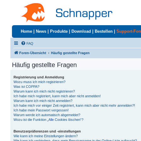
Home
|
News
|
Produkte
|
Download
|
Bestellen
|
Support-Fo
FAQ
Foren-Übersicht
Häufig gestellte Fragen
Häufig gestellte Fragen
Registrierung und Anmeldung
Wozu muss ich mich registrieren?
Was ist COPPA?
Warum kann ich mich nicht registrieren?
Ich habe mich registriert, kann mich aber nicht anmelden!
Warum kann ich mich nicht anmelden?
Ich habe mich vor einiger Zeit registriert, kann mich aber nicht mehr anmelden?!
Ich habe mein Passwort vergessen!
Warum werde ich automatisch abgemeldet?
Wozu ist die Funktion „Alle Cookies löschen“?
Benutzerpräferenzen und -einstellungen
Wie kann ich meine Einstellungen ändern?
Wie kann ich verhindern, dass mein Benutzername in der Online-Liste auftaucht?