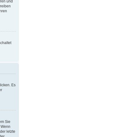
oren und
hreiben
Ihren
chaltet
icken. Es
er
dem Sie
h. Wenn
der letzte
der