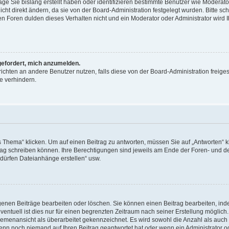
äge Sie bislang erstellt haben oder identifizieren bestimmte Benutzer wie Moderat
t direkt ändern, da sie von der Board-Administration festgelegt wurden. Bitte sc
n Foren dulden dieses Verhalten nicht und ein Moderator oder Administrator wird 
fgefordert, mich anzumelden.
richten an andere Benutzer nutzen, falls diese von der Board-Administration freiges
e verhindern.
hema“ klicken. Um auf einen Beitrag zu antworten, müssen Sie auf „Antworten“ kl
eitrag schreiben können. Ihre Berechtigungen sind jeweils am Ende der Foren- und d
e dürfen Dateianhänge erstellen“ usw.
igenen Beiträge bearbeiten oder löschen. Sie können einen Beitrag bearbeiten, in
entuell ist dies nur für einen begrenzten Zeitraum nach seiner Erstellung möglic
 Themenansicht als überarbeitet gekennzeichnet. Es wird sowohl die Anzahl als auch 
wenn noch niemand auf Ihren Beitrag geantwortet hat oder wenn ein Administrator o