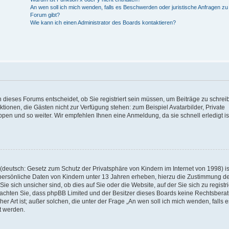
An wen soll ich mich wenden, falls es Beschwerden oder juristische Anfragen z
Forum gibt?
Wie kann ich einen Administrator des Boards kontaktieren?
 dieses Forums entscheidet, ob Sie registriert sein müssen, um Beiträge zu schrei
unktionen, die Gästen nicht zur Verfügung stehen: zum Beispiel Avatarbilder, Private
ppen und so weiter. Wir empfehlen Ihnen eine Anmeldung, da sie schnell erledigt is
deutsch: Gesetz zum Schutz der Privatsphäre von Kindern im Internet von 1998) is
persönliche Daten von Kindern unter 13 Jahren erheben, hierzu die Zustimmung de
sich unsicher sind, ob dies auf Sie oder die Website, auf der Sie sich zu registr
e beachten Sie, dass phpBB Limited und der Besitzer dieses Boards keine Rechtsbera
er Art ist; außer solchen, die unter der Frage „An wen soll ich mich wenden, falls e
t werden.