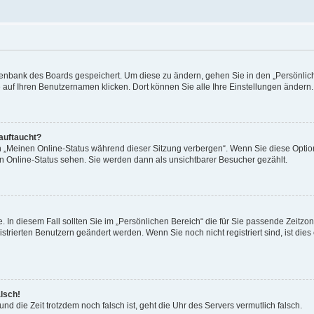
Datenbank des Boards gespeichert. Um diese zu ändern, gehen Sie in den „Persönli
e auf Ihren Benutzernamen klicken. Dort können Sie alle Ihre Einstellungen ändern.
 auftaucht?
on „Meinen Online-Status während dieser Sitzung verbergen“. Wenn Sie diese Optio
en Online-Status sehen. Sie werden dann als unsichtbarer Besucher gezählt.
e. In diesem Fall sollten Sie im „Persönlichen Bereich“ die für Sie passende Zeitzo
gistrierten Benutzern geändert werden. Wenn Sie noch nicht registriert sind, ist dies 
alsch!
und die Zeit trotzdem noch falsch ist, geht die Uhr des Servers vermutlich falsch.