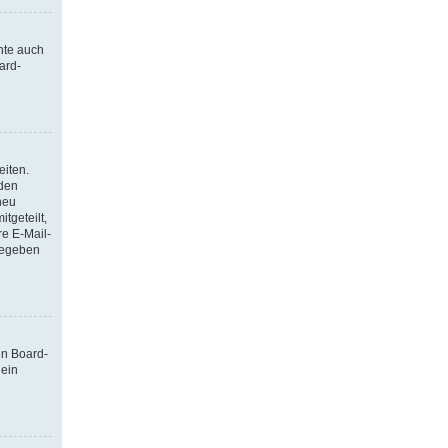
nte auch
ard-
eiten.
 den
neu
tgeteilt,
re E-Mail-
ngegeben
en Board-
 ein