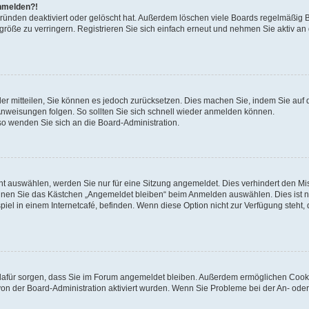
anmelden?!
Gründen deaktiviert oder gelöscht hat. Außerdem löschen viele Boards regelmäßig 
größe zu verringern. Registrieren Sie sich einfach erneut und nehmen Sie aktiv an
eder mitteilen, Sie können es jedoch zurücksetzen. Dies machen Sie, indem Sie auf 
nweisungen folgen. So sollten Sie sich schnell wieder anmelden können.
 so wenden Sie sich an die Board-Administration.
t auswählen, werden Sie nur für eine Sitzung angemeldet. Dies verhindert den M
nnen Sie das Kästchen „Angemeldet bleiben“ beim Anmelden auswählen. Dies ist n
iel in einem Internetcafé, befinden. Wenn diese Option nicht zur Verfügung steht,
ie dafür sorgen, dass Sie im Forum angemeldet bleiben. Außerdem ermöglichen Cook
von der Board-Administration aktiviert wurden. Wenn Sie Probleme bei der An- oder