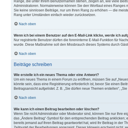
Ränge, die unter Ihrem Benutzernamen stehen, zeigen an, wie viele Beitr
Administratoren. Normalerweise können Sie den Wortlaut eines Ranges nich
Sie keine sinnlosen Beiträge, nur um Ihren Rang zu erhöhen — die meiste
Rang unter Umständen einfach wieder zurücksetzen.
Nach oben
Wenn ich bei einem Benutzer auf den E-Mail-Link klicke, werde ich au
Nur registrierte Benutzer dürfen die foreninterne E-Mail-Funktion für Nach
wurde. Diese Maßnahme soll den Missbrauch dieses Systems durch Gäst
Nach oben
Beiträge schreiben
Wie erstelle ich ein neues Thema oder eine Antwort?
Um ein neues Thema in einem Forum zu eröffnen, müssen Sie auf „Neues T
könnte sein, dass eine Registrierung erforderlich ist, bevor Sie einen B
Beitragsansicht aufgelistet. Z. B. „Sie dürfen neue Themen erstellen“, „Si
Nach oben
Wie kann ich einen Beitrag bearbeiten oder löschen?
Wenn Sie nicht Administrator oder Moderator sind, können Sie nur Ihre e
das „Ändere Beitrag“-Symbol für den entsprechenden Beitrag anklicken; ev
bereits jemand auf Ihren Beitrag geantwortet hat, wird Ihr Beitrag in der
Zeitpunkt der Bearbeitungen angezeigt. Dieser Hinweis erscheint nicht, 