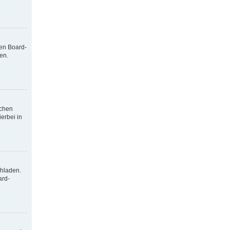
nen Board-
en.
tchen
erbei in
chladen.
ard-