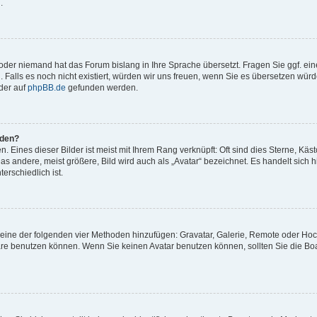
.
t oder niemand hat das Forum bislang in Ihre Sprache übersetzt. Fragen Sie ggf. ei
. Falls es noch nicht existiert, würden wir uns freuen, wenn Sie es übersetzen würd
der auf
phpBB.de
gefunden werden.
rden?
 Eines dieser Bilder ist meist mit Ihrem Rang verknüpft: Oft sind dies Sterne, Käs
s andere, meist größere, Bild wird auch als „Avatar“ bezeichnet. Es handelt sich hi
erschiedlich ist.
er eine der folgenden vier Methoden hinzufügen: Gravatar, Galerie, Remote oder Ho
re benutzen können. Wenn Sie keinen Avatar benutzen können, sollten Sie die Bo