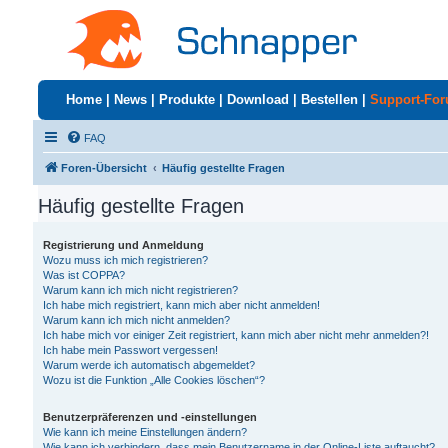
Home
|
News
|
Produkte
|
Download
|
Bestellen
|
Support-Fo
FAQ
Foren-Übersicht
Häufig gestellte Fragen
Häufig gestellte Fragen
Registrierung und Anmeldung
Wozu muss ich mich registrieren?
Was ist COPPA?
Warum kann ich mich nicht registrieren?
Ich habe mich registriert, kann mich aber nicht anmelden!
Warum kann ich mich nicht anmelden?
Ich habe mich vor einiger Zeit registriert, kann mich aber nicht mehr anmelden?!
Ich habe mein Passwort vergessen!
Warum werde ich automatisch abgemeldet?
Wozu ist die Funktion „Alle Cookies löschen“?
Benutzerpräferenzen und -einstellungen
Wie kann ich meine Einstellungen ändern?
Wie kann ich verhindern, dass mein Benutzername in der Online-Liste auftaucht?