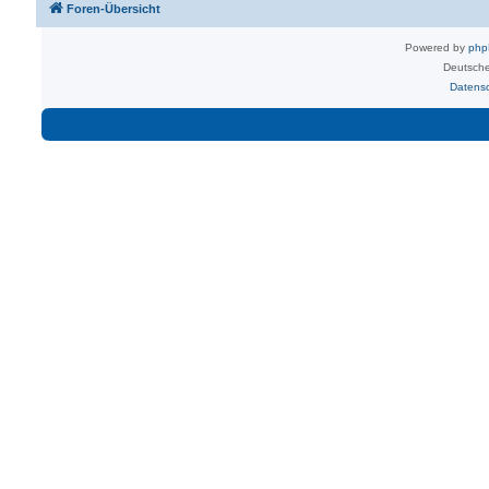
Foren-Übersicht
Powered by
ph
Deutsche
Datens