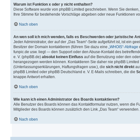
Warum ist Funktion x oder y nicht enthalten?
Diese Software wurde von phpBB Limited geschrieben. Wenn Sie denken, 
Ihre Stimme für bestehende Vorschläge abgeben oder neue Funktionen v
Nach oben
An wen soll ich mich wenden, falls es Beschwerden oder juristische A
Jeder Administrator, der auf der „Das Team“-Seite aufgeführt ist, ist ein g
Besitzer der Domain kontaktieren (führen Sie dazu eine
„WHOIS“-Abfrage
d
funpic.de usw. liegt — den Support oder den Abuse-Kontakt des betreffe
e. V. (phpBB.de)
absolut keinen Einfluss
auf die Benutzung oder den oder
herangezogen werden können. Kontaktieren Sie daher nie phpBB Limited 
(Unterlassungserklärungen, Haftungsfragen usw.), die
sich nicht direkt
auf
phpBB Limited oder phpBB Deutschland e. V. E-Mails schreiben, die die
So
knappe Antwort erhalten.
Nach oben
Wie kann ich einen Administrator des Boards kontaktieren?
Alle Benutzer des Boards können das Kontaktformular nutzen, wenn die Fun
Mitglieder des Boards können zusätzlich den Link „Das Team“ verwenden.
Nach oben