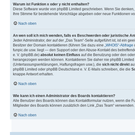
Warum ist Funktion x oder y nicht enthalten?
Diese Software wurde von phpBB Limited geschrieben. Wenn Sie denken, 
Ihre Stimme für bestehende Vorschläge abgeben oder neue Funktionen v
Nach oben
An wen soll ich mich wenden, falls es Beschwerden oder juristische A
Jeder Administrator, der auf der „Das Team“-Seite aufgeführt ist, ist ein g
Besitzer der Domain kontaktieren (führen Sie dazu eine
„WHOIS“-Abfrage
d
funpic.de usw. liegt — den Support oder den Abuse-Kontakt des betreffe
e. V. (phpBB.de)
absolut keinen Einfluss
auf die Benutzung oder den oder
herangezogen werden können. Kontaktieren Sie daher nie phpBB Limited 
(Unterlassungserklärungen, Haftungsfragen usw.), die
sich nicht direkt
auf
phpBB Limited oder phpBB Deutschland e. V. E-Mails schreiben, die die
So
knappe Antwort erhalten.
Nach oben
Wie kann ich einen Administrator des Boards kontaktieren?
Alle Benutzer des Boards können das Kontaktformular nutzen, wenn die Fun
Mitglieder des Boards können zusätzlich den Link „Das Team“ verwenden.
Nach oben