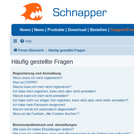
Home
|
News
|
Produkte
|
Download
|
Bestellen
|
Support-Fo
FAQ
Foren-Übersicht
Häufig gestellte Fragen
Häufig gestellte Fragen
Registrierung und Anmeldung
Wozu muss ich mich registrieren?
Was ist COPPA?
Warum kann ich mich nicht registrieren?
Ich habe mich registriert, kann mich aber nicht anmelden!
Warum kann ich mich nicht anmelden?
Ich habe mich vor einiger Zeit registriert, kann mich aber nicht mehr anmelden?!
Ich habe mein Passwort vergessen!
Warum werde ich automatisch abgemeldet?
Wozu ist die Funktion „Alle Cookies löschen“?
Benutzerpräferenzen und -einstellungen
Wie kann ich meine Einstellungen ändern?
Wie kann ich verhindern, dass mein Benutzername in der Online-Liste auftaucht?