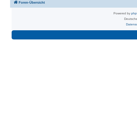
Foren-Übersicht
Powered by
ph
Deutsche
Datens