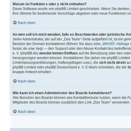
Warum ist Funktion x oder y nicht enthalten?
Diese Software wurde von phpBB Limited geschrieben. Wenn Sie denken, 
Ihre Stimme für bestehende Vorschläge abgeben oder neue Funktionen v
Nach oben
An wen soll ich mich wenden, falls es Beschwerden oder juristische A
Jeder Administrator, der auf der „Das Team“-Seite aufgeführt ist, ist ein g
Besitzer der Domain kontaktieren (führen Sie dazu eine
„WHOIS“-Abfrage
d
funpic.de usw. liegt — den Support oder den Abuse-Kontakt des betreffe
e. V. (phpBB.de)
absolut keinen Einfluss
auf die Benutzung oder den oder
herangezogen werden können. Kontaktieren Sie daher nie phpBB Limited 
(Unterlassungserklärungen, Haftungsfragen usw.), die
sich nicht direkt
auf
phpBB Limited oder phpBB Deutschland e. V. E-Mails schreiben, die die
So
knappe Antwort erhalten.
Nach oben
Wie kann ich einen Administrator des Boards kontaktieren?
Alle Benutzer des Boards können das Kontaktformular nutzen, wenn die Fun
Mitglieder des Boards können zusätzlich den Link „Das Team“ verwenden.
Nach oben