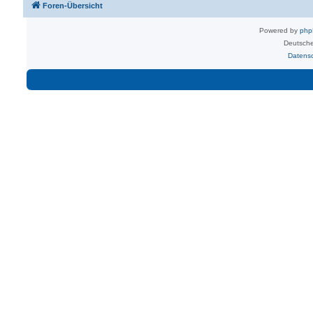
Foren-Übersicht
Powered by
ph
Deutsche
Datens