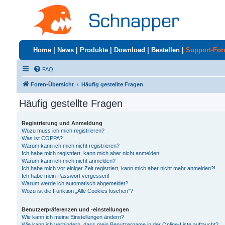
Home
|
News
|
Produkte
|
Download
|
Bestellen
|
Support-Fo
FAQ
Foren-Übersicht
Häufig gestellte Fragen
Häufig gestellte Fragen
Registrierung und Anmeldung
Wozu muss ich mich registrieren?
Was ist COPPA?
Warum kann ich mich nicht registrieren?
Ich habe mich registriert, kann mich aber nicht anmelden!
Warum kann ich mich nicht anmelden?
Ich habe mich vor einiger Zeit registriert, kann mich aber nicht mehr anmelden?!
Ich habe mein Passwort vergessen!
Warum werde ich automatisch abgemeldet?
Wozu ist die Funktion „Alle Cookies löschen“?
Benutzerpräferenzen und -einstellungen
Wie kann ich meine Einstellungen ändern?
Wie kann ich verhindern, dass mein Benutzername in der Online-Liste auftaucht?