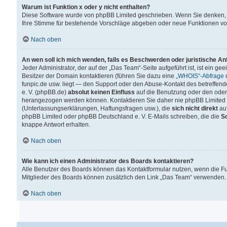
Warum ist Funktion x oder y nicht enthalten?
Diese Software wurde von phpBB Limited geschrieben. Wenn Sie denken, 
Ihre Stimme für bestehende Vorschläge abgeben oder neue Funktionen v
Nach oben
An wen soll ich mich wenden, falls es Beschwerden oder juristische A
Jeder Administrator, der auf der „Das Team“-Seite aufgeführt ist, ist ein g
Besitzer der Domain kontaktieren (führen Sie dazu eine
„WHOIS“-Abfrage
d
funpic.de usw. liegt — den Support oder den Abuse-Kontakt des betreffe
e. V. (phpBB.de)
absolut keinen Einfluss
auf die Benutzung oder den oder
herangezogen werden können. Kontaktieren Sie daher nie phpBB Limited 
(Unterlassungserklärungen, Haftungsfragen usw.), die
sich nicht direkt
auf
phpBB Limited oder phpBB Deutschland e. V. E-Mails schreiben, die die
So
knappe Antwort erhalten.
Nach oben
Wie kann ich einen Administrator des Boards kontaktieren?
Alle Benutzer des Boards können das Kontaktformular nutzen, wenn die Fun
Mitglieder des Boards können zusätzlich den Link „Das Team“ verwenden.
Nach oben