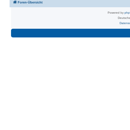
Foren-Übersicht
Powered by
ph
Deutsche
Datens