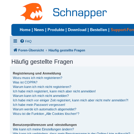
Home
|
News
|
Produkte
|
Download
|
Bestellen
|
Support-Fo
FAQ
Foren-Übersicht
Häufig gestellte Fragen
Häufig gestellte Fragen
Registrierung und Anmeldung
Wozu muss ich mich registrieren?
Was ist COPPA?
Warum kann ich mich nicht registrieren?
Ich habe mich registriert, kann mich aber nicht anmelden!
Warum kann ich mich nicht anmelden?
Ich habe mich vor einiger Zeit registriert, kann mich aber nicht mehr anmelden?!
Ich habe mein Passwort vergessen!
Warum werde ich automatisch abgemeldet?
Wozu ist die Funktion „Alle Cookies löschen“?
Benutzerpräferenzen und -einstellungen
Wie kann ich meine Einstellungen ändern?
Wie kann ich verhindern, dass mein Benutzername in der Online-Liste auftaucht?