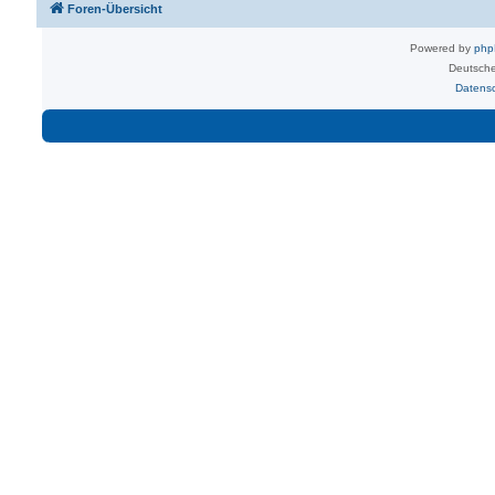
Foren-Übersicht
Powered by
ph
Deutsche
Datens