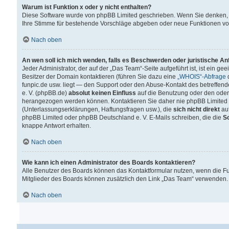
Warum ist Funktion x oder y nicht enthalten?
Diese Software wurde von phpBB Limited geschrieben. Wenn Sie denken, 
Ihre Stimme für bestehende Vorschläge abgeben oder neue Funktionen v
Nach oben
An wen soll ich mich wenden, falls es Beschwerden oder juristische A
Jeder Administrator, der auf der „Das Team“-Seite aufgeführt ist, ist ein g
Besitzer der Domain kontaktieren (führen Sie dazu eine
„WHOIS“-Abfrage
d
funpic.de usw. liegt — den Support oder den Abuse-Kontakt des betreffe
e. V. (phpBB.de)
absolut keinen Einfluss
auf die Benutzung oder den oder
herangezogen werden können. Kontaktieren Sie daher nie phpBB Limited 
(Unterlassungserklärungen, Haftungsfragen usw.), die
sich nicht direkt
auf
phpBB Limited oder phpBB Deutschland e. V. E-Mails schreiben, die die
So
knappe Antwort erhalten.
Nach oben
Wie kann ich einen Administrator des Boards kontaktieren?
Alle Benutzer des Boards können das Kontaktformular nutzen, wenn die Fun
Mitglieder des Boards können zusätzlich den Link „Das Team“ verwenden.
Nach oben