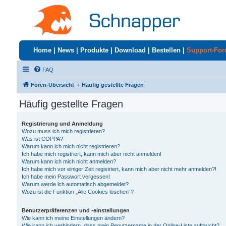
Home
|
News
|
Produkte
|
Download
|
Bestellen
|
Support-Fo
FAQ
Foren-Übersicht
Häufig gestellte Fragen
Häufig gestellte Fragen
Registrierung und Anmeldung
Wozu muss ich mich registrieren?
Was ist COPPA?
Warum kann ich mich nicht registrieren?
Ich habe mich registriert, kann mich aber nicht anmelden!
Warum kann ich mich nicht anmelden?
Ich habe mich vor einiger Zeit registriert, kann mich aber nicht mehr anmelden?!
Ich habe mein Passwort vergessen!
Warum werde ich automatisch abgemeldet?
Wozu ist die Funktion „Alle Cookies löschen“?
Benutzerpräferenzen und -einstellungen
Wie kann ich meine Einstellungen ändern?
Wie kann ich verhindern, dass mein Benutzername in der Online-Liste auftaucht?