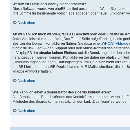
Warum ist Funktion x oder y nicht enthalten?
Diese Software wurde von phpBB Limited geschrieben. Wenn Sie denken, 
Ihre Stimme für bestehende Vorschläge abgeben oder neue Funktionen v
Nach oben
An wen soll ich mich wenden, falls es Beschwerden oder juristische A
Jeder Administrator, der auf der „Das Team“-Seite aufgeführt ist, ist ein g
Besitzer der Domain kontaktieren (führen Sie dazu eine
„WHOIS“-Abfrage
d
funpic.de usw. liegt — den Support oder den Abuse-Kontakt des betreffe
e. V. (phpBB.de)
absolut keinen Einfluss
auf die Benutzung oder den oder
herangezogen werden können. Kontaktieren Sie daher nie phpBB Limited 
(Unterlassungserklärungen, Haftungsfragen usw.), die
sich nicht direkt
auf
phpBB Limited oder phpBB Deutschland e. V. E-Mails schreiben, die die
So
knappe Antwort erhalten.
Nach oben
Wie kann ich einen Administrator des Boards kontaktieren?
Alle Benutzer des Boards können das Kontaktformular nutzen, wenn die Fun
Mitglieder des Boards können zusätzlich den Link „Das Team“ verwenden.
Nach oben