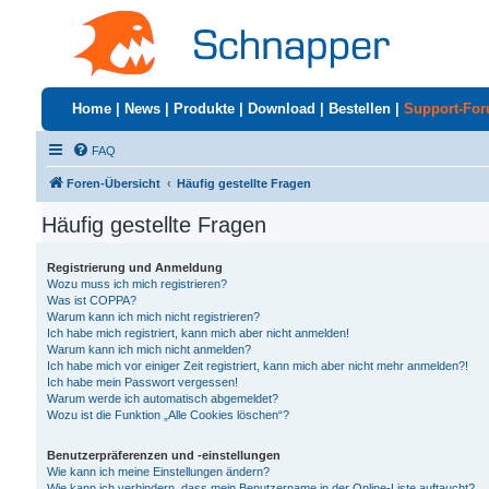
Home
|
News
|
Produkte
|
Download
|
Bestellen
|
Support-Fo
FAQ
Foren-Übersicht
Häufig gestellte Fragen
Häufig gestellte Fragen
Registrierung und Anmeldung
Wozu muss ich mich registrieren?
Was ist COPPA?
Warum kann ich mich nicht registrieren?
Ich habe mich registriert, kann mich aber nicht anmelden!
Warum kann ich mich nicht anmelden?
Ich habe mich vor einiger Zeit registriert, kann mich aber nicht mehr anmelden?!
Ich habe mein Passwort vergessen!
Warum werde ich automatisch abgemeldet?
Wozu ist die Funktion „Alle Cookies löschen“?
Benutzerpräferenzen und -einstellungen
Wie kann ich meine Einstellungen ändern?
Wie kann ich verhindern, dass mein Benutzername in der Online-Liste auftaucht?