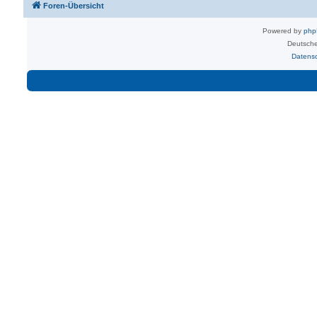
Foren-Übersicht
Powered by
ph
Deutsche
Datens