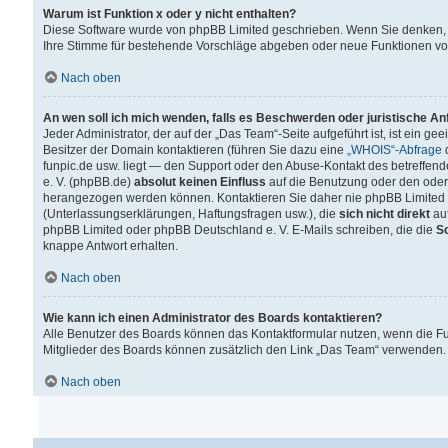
Warum ist Funktion x oder y nicht enthalten?
Diese Software wurde von phpBB Limited geschrieben. Wenn Sie denken, 
Ihre Stimme für bestehende Vorschläge abgeben oder neue Funktionen v
Nach oben
An wen soll ich mich wenden, falls es Beschwerden oder juristische A
Jeder Administrator, der auf der „Das Team“-Seite aufgeführt ist, ist ein g
Besitzer der Domain kontaktieren (führen Sie dazu eine
„WHOIS“-Abfrage
d
funpic.de usw. liegt — den Support oder den Abuse-Kontakt des betreffe
e. V. (phpBB.de)
absolut keinen Einfluss
auf die Benutzung oder den oder
herangezogen werden können. Kontaktieren Sie daher nie phpBB Limited 
(Unterlassungserklärungen, Haftungsfragen usw.), die
sich nicht direkt
auf
phpBB Limited oder phpBB Deutschland e. V. E-Mails schreiben, die die
So
knappe Antwort erhalten.
Nach oben
Wie kann ich einen Administrator des Boards kontaktieren?
Alle Benutzer des Boards können das Kontaktformular nutzen, wenn die Fun
Mitglieder des Boards können zusätzlich den Link „Das Team“ verwenden.
Nach oben