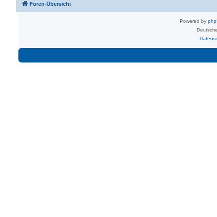
Foren-Übersicht
Powered by
ph
Deutsche
Datens