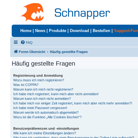
Home
|
News
|
Produkte
|
Download
|
Bestellen
|
Support-Fo
FAQ
Foren-Übersicht
Häufig gestellte Fragen
Häufig gestellte Fragen
Registrierung und Anmeldung
Wozu muss ich mich registrieren?
Was ist COPPA?
Warum kann ich mich nicht registrieren?
Ich habe mich registriert, kann mich aber nicht anmelden!
Warum kann ich mich nicht anmelden?
Ich habe mich vor einiger Zeit registriert, kann mich aber nicht mehr anmelden?!
Ich habe mein Passwort vergessen!
Warum werde ich automatisch abgemeldet?
Wozu ist die Funktion „Alle Cookies löschen“?
Benutzerpräferenzen und -einstellungen
Wie kann ich meine Einstellungen ändern?
Wie kann ich verhindern, dass mein Benutzername in der Online-Liste auftaucht?