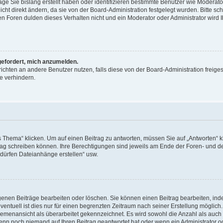
äge Sie bislang erstellt haben oder identifizieren bestimmte Benutzer wie Moderat
t direkt ändern, da sie von der Board-Administration festgelegt wurden. Bitte sc
n Foren dulden dieses Verhalten nicht und ein Moderator oder Administrator wird 
fgefordert, mich anzumelden.
richten an andere Benutzer nutzen, falls diese von der Board-Administration freiges
e verhindern.
hema“ klicken. Um auf einen Beitrag zu antworten, müssen Sie auf „Antworten“ kl
eitrag schreiben können. Ihre Berechtigungen sind jeweils am Ende der Foren- und d
e dürfen Dateianhänge erstellen“ usw.
igenen Beiträge bearbeiten oder löschen. Sie können einen Beitrag bearbeiten, in
entuell ist dies nur für einen begrenzten Zeitraum nach seiner Erstellung möglic
 Themenansicht als überarbeitet gekennzeichnet. Es wird sowohl die Anzahl als auch 
wenn noch niemand auf Ihren Beitrag geantwortet hat oder wenn ein Administrator o