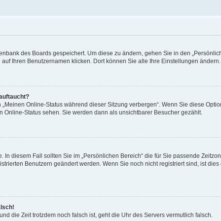
Datenbank des Boards gespeichert. Um diese zu ändern, gehen Sie in den „Persönli
e auf Ihren Benutzernamen klicken. Dort können Sie alle Ihre Einstellungen ändern.
 auftaucht?
on „Meinen Online-Status während dieser Sitzung verbergen“. Wenn Sie diese Optio
en Online-Status sehen. Sie werden dann als unsichtbarer Besucher gezählt.
e. In diesem Fall sollten Sie im „Persönlichen Bereich“ die für Sie passende Zeitzo
gistrierten Benutzern geändert werden. Wenn Sie noch nicht registriert sind, ist dies 
alsch!
und die Zeit trotzdem noch falsch ist, geht die Uhr des Servers vermutlich falsch.