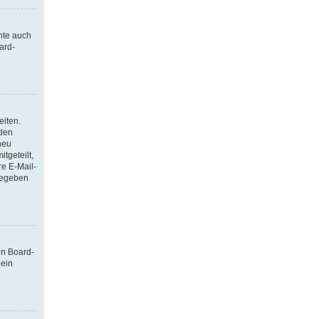
nte auch
ard-
eiten.
 den
neu
tgeteilt,
re E-Mail-
ngegeben
en Board-
 ein