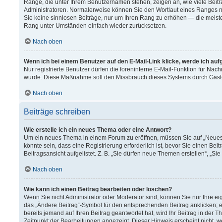
Ränge, die unter Ihrem Benutzernamen stehen, zeigen an, wie viele Beitr
Administratoren. Normalerweise können Sie den Wortlaut eines Ranges nich
Sie keine sinnlosen Beiträge, nur um Ihren Rang zu erhöhen — die meiste
Rang unter Umständen einfach wieder zurücksetzen.
Nach oben
Wenn ich bei einem Benutzer auf den E-Mail-Link klicke, werde ich au
Nur registrierte Benutzer dürfen die foreninterne E-Mail-Funktion für Nach
wurde. Diese Maßnahme soll den Missbrauch dieses Systems durch Gäst
Nach oben
Beiträge schreiben
Wie erstelle ich ein neues Thema oder eine Antwort?
Um ein neues Thema in einem Forum zu eröffnen, müssen Sie auf „Neues T
könnte sein, dass eine Registrierung erforderlich ist, bevor Sie einen B
Beitragsansicht aufgelistet. Z. B. „Sie dürfen neue Themen erstellen“, „Si
Nach oben
Wie kann ich einen Beitrag bearbeiten oder löschen?
Wenn Sie nicht Administrator oder Moderator sind, können Sie nur Ihre e
das „Ändere Beitrag“-Symbol für den entsprechenden Beitrag anklicken; ev
bereits jemand auf Ihren Beitrag geantwortet hat, wird Ihr Beitrag in der
Zeitpunkt der Bearbeitungen angezeigt. Dieser Hinweis erscheint nicht, 