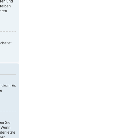
oren und
hreiben
Ihren
chaltet
icken. Es
er
dem Sie
h. Wenn
der letzte
der