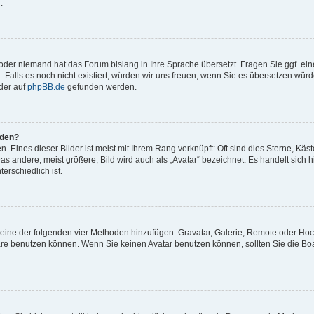
.
t oder niemand hat das Forum bislang in Ihre Sprache übersetzt. Fragen Sie ggf. ei
. Falls es noch nicht existiert, würden wir uns freuen, wenn Sie es übersetzen würd
der auf
phpBB.de
gefunden werden.
rden?
 Eines dieser Bilder ist meist mit Ihrem Rang verknüpft: Oft sind dies Sterne, Käs
s andere, meist größere, Bild wird auch als „Avatar“ bezeichnet. Es handelt sich hi
erschiedlich ist.
er eine der folgenden vier Methoden hinzufügen: Gravatar, Galerie, Remote oder Ho
re benutzen können. Wenn Sie keinen Avatar benutzen können, sollten Sie die Bo