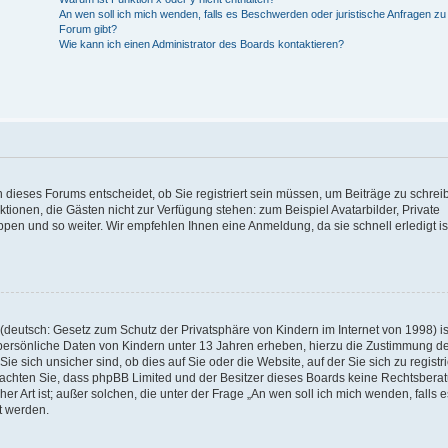
An wen soll ich mich wenden, falls es Beschwerden oder juristische Anfragen z
Forum gibt?
Wie kann ich einen Administrator des Boards kontaktieren?
 dieses Forums entscheidet, ob Sie registriert sein müssen, um Beiträge zu schrei
unktionen, die Gästen nicht zur Verfügung stehen: zum Beispiel Avatarbilder, Private
ppen und so weiter. Wir empfehlen Ihnen eine Anmeldung, da sie schnell erledigt is
deutsch: Gesetz zum Schutz der Privatsphäre von Kindern im Internet von 1998) is
persönliche Daten von Kindern unter 13 Jahren erheben, hierzu die Zustimmung de
sich unsicher sind, ob dies auf Sie oder die Website, auf der Sie sich zu registr
e beachten Sie, dass phpBB Limited und der Besitzer dieses Boards keine Rechtsbera
er Art ist; außer solchen, die unter der Frage „An wen soll ich mich wenden, falls e
t werden.