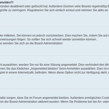
anmelden?!
Gründen deaktiviert oder gelöscht hat. Außerdem löschen viele Boards regelmäßig 
größe zu verringern. Registrieren Sie sich einfach erneut und nehmen Sie aktiv an
eder mitteilen, Sie können es jedoch zurücksetzen. Dies machen Sie, indem Sie auf 
nweisungen folgen. So sollten Sie sich schnell wieder anmelden können.
 so wenden Sie sich an die Board-Administration.
t auswählen, werden Sie nur für eine Sitzung angemeldet. Dies verhindert den M
nnen Sie das Kästchen „Angemeldet bleiben“ beim Anmelden auswählen. Dies ist n
iel in einem Internetcafé, befinden. Wenn diese Option nicht zur Verfügung steht,
ie dafür sorgen, dass Sie im Forum angemeldet bleiben. Außerdem ermöglichen Cook
von der Board-Administration aktiviert wurden. Wenn Sie Probleme bei der An- oder