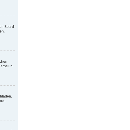
nen Board-
en.
tchen
erbei in
chladen.
ard-