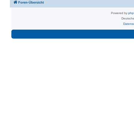
Foren-Übersicht
Powered by
ph
Deutsche
Datens