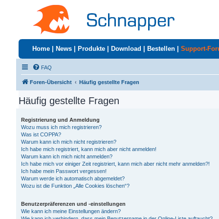
Home
|
News
|
Produkte
|
Download
|
Bestellen
|
Support-Fo
FAQ
Foren-Übersicht
Häufig gestellte Fragen
Häufig gestellte Fragen
Registrierung und Anmeldung
Wozu muss ich mich registrieren?
Was ist COPPA?
Warum kann ich mich nicht registrieren?
Ich habe mich registriert, kann mich aber nicht anmelden!
Warum kann ich mich nicht anmelden?
Ich habe mich vor einiger Zeit registriert, kann mich aber nicht mehr anmelden?!
Ich habe mein Passwort vergessen!
Warum werde ich automatisch abgemeldet?
Wozu ist die Funktion „Alle Cookies löschen“?
Benutzerpräferenzen und -einstellungen
Wie kann ich meine Einstellungen ändern?
Wie kann ich verhindern, dass mein Benutzername in der Online-Liste auftaucht?