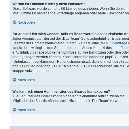
Warum ist Funktion x oder y nicht enthalten?
Diese Software wurde von phpBB Limited geschrieben. Wenn Sie denken, 
Ihre Stimme für bestehende Vorschläge abgeben oder neue Funktionen v
Nach oben
An wen soll ich mich wenden, falls es Beschwerden oder juristische A
Jeder Administrator, der auf der „Das Team“-Seite aufgeführt ist, ist ein g
Besitzer der Domain kontaktieren (führen Sie dazu eine
„WHOIS“-Abfrage
d
funpic.de usw. liegt — den Support oder den Abuse-Kontakt des betreffe
e. V. (phpBB.de)
absolut keinen Einfluss
auf die Benutzung oder den oder
herangezogen werden können. Kontaktieren Sie daher nie phpBB Limited 
(Unterlassungserklärungen, Haftungsfragen usw.), die
sich nicht direkt
auf
phpBB Limited oder phpBB Deutschland e. V. E-Mails schreiben, die die
So
knappe Antwort erhalten.
Nach oben
Wie kann ich einen Administrator des Boards kontaktieren?
Alle Benutzer des Boards können das Kontaktformular nutzen, wenn die Fun
Mitglieder des Boards können zusätzlich den Link „Das Team“ verwenden.
Nach oben