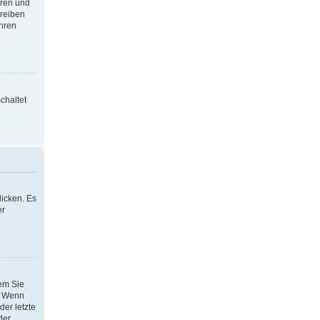
oren und
hreiben
Ihren
chaltet
icken. Es
er
dem Sie
h. Wenn
der letzte
der