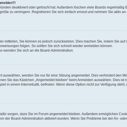
anmelden?!
Gründen deaktiviert oder gelöscht hat. Außerdem löschen viele Boards regelmäßig 
größe zu verringern. Registrieren Sie sich einfach erneut und nehmen Sie aktiv an
eder mitteilen, Sie können es jedoch zurücksetzen. Dies machen Sie, indem Sie auf 
nweisungen folgen. So sollten Sie sich schnell wieder anmelden können.
 so wenden Sie sich an die Board-Administration.
t auswählen, werden Sie nur für eine Sitzung angemeldet. Dies verhindert den M
nnen Sie das Kästchen „Angemeldet bleiben“ beim Anmelden auswählen. Dies ist n
iel in einem Internetcafé, befinden. Wenn diese Option nicht zur Verfügung steht,
ie dafür sorgen, dass Sie im Forum angemeldet bleiben. Außerdem ermöglichen Cook
von der Board-Administration aktiviert wurden. Wenn Sie Probleme bei der An- oder