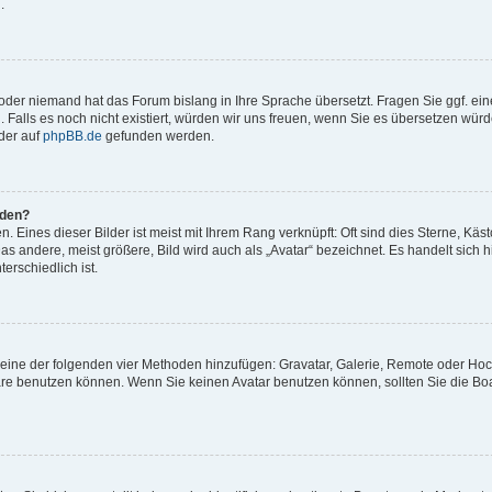
.
t oder niemand hat das Forum bislang in Ihre Sprache übersetzt. Fragen Sie ggf. ei
. Falls es noch nicht existiert, würden wir uns freuen, wenn Sie es übersetzen würd
der auf
phpBB.de
gefunden werden.
rden?
 Eines dieser Bilder ist meist mit Ihrem Rang verknüpft: Oft sind dies Sterne, Käs
s andere, meist größere, Bild wird auch als „Avatar“ bezeichnet. Es handelt sich hi
erschiedlich ist.
er eine der folgenden vier Methoden hinzufügen: Gravatar, Galerie, Remote oder Ho
re benutzen können. Wenn Sie keinen Avatar benutzen können, sollten Sie die Bo