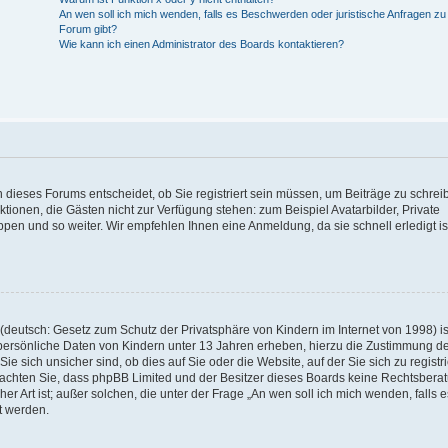
An wen soll ich mich wenden, falls es Beschwerden oder juristische Anfragen z
Forum gibt?
Wie kann ich einen Administrator des Boards kontaktieren?
 dieses Forums entscheidet, ob Sie registriert sein müssen, um Beiträge zu schrei
unktionen, die Gästen nicht zur Verfügung stehen: zum Beispiel Avatarbilder, Private
ppen und so weiter. Wir empfehlen Ihnen eine Anmeldung, da sie schnell erledigt is
deutsch: Gesetz zum Schutz der Privatsphäre von Kindern im Internet von 1998) is
persönliche Daten von Kindern unter 13 Jahren erheben, hierzu die Zustimmung de
sich unsicher sind, ob dies auf Sie oder die Website, auf der Sie sich zu registr
e beachten Sie, dass phpBB Limited und der Besitzer dieses Boards keine Rechtsbera
er Art ist; außer solchen, die unter der Frage „An wen soll ich mich wenden, falls e
t werden.