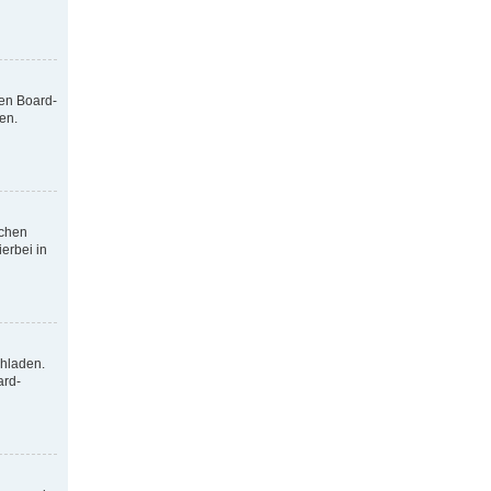
nen Board-
en.
tchen
erbei in
chladen.
ard-