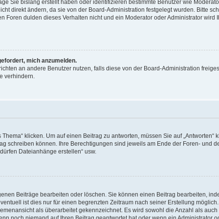
äge Sie bislang erstellt haben oder identifizieren bestimmte Benutzer wie Moderat
t direkt ändern, da sie von der Board-Administration festgelegt wurden. Bitte sc
n Foren dulden dieses Verhalten nicht und ein Moderator oder Administrator wird 
fgefordert, mich anzumelden.
richten an andere Benutzer nutzen, falls diese von der Board-Administration freiges
e verhindern.
hema“ klicken. Um auf einen Beitrag zu antworten, müssen Sie auf „Antworten“ kl
eitrag schreiben können. Ihre Berechtigungen sind jeweils am Ende der Foren- und d
e dürfen Dateianhänge erstellen“ usw.
igenen Beiträge bearbeiten oder löschen. Sie können einen Beitrag bearbeiten, in
entuell ist dies nur für einen begrenzten Zeitraum nach seiner Erstellung möglic
 Themenansicht als überarbeitet gekennzeichnet. Es wird sowohl die Anzahl als auch 
wenn noch niemand auf Ihren Beitrag geantwortet hat oder wenn ein Administrator o