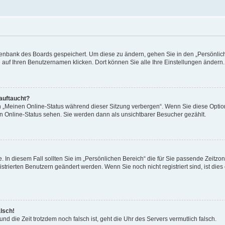
Datenbank des Boards gespeichert. Um diese zu ändern, gehen Sie in den „Persönli
e auf Ihren Benutzernamen klicken. Dort können Sie alle Ihre Einstellungen ändern.
 auftaucht?
on „Meinen Online-Status während dieser Sitzung verbergen“. Wenn Sie diese Optio
en Online-Status sehen. Sie werden dann als unsichtbarer Besucher gezählt.
e. In diesem Fall sollten Sie im „Persönlichen Bereich“ die für Sie passende Zeitzo
gistrierten Benutzern geändert werden. Wenn Sie noch nicht registriert sind, ist dies 
alsch!
und die Zeit trotzdem noch falsch ist, geht die Uhr des Servers vermutlich falsch.