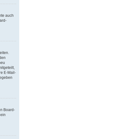
nte auch
ard-
eiten.
 den
neu
tgeteilt,
re E-Mail-
ngegeben
en Board-
 ein