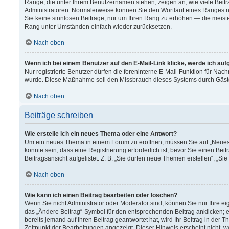
Ränge, die unter Ihrem Benutzernamen stehen, zeigen an, wie viele Beitr
Administratoren. Normalerweise können Sie den Wortlaut eines Ranges nich
Sie keine sinnlosen Beiträge, nur um Ihren Rang zu erhöhen — die meiste
Rang unter Umständen einfach wieder zurücksetzen.
Nach oben
Wenn ich bei einem Benutzer auf den E-Mail-Link klicke, werde ich au
Nur registrierte Benutzer dürfen die foreninterne E-Mail-Funktion für Nach
wurde. Diese Maßnahme soll den Missbrauch dieses Systems durch Gäst
Nach oben
Beiträge schreiben
Wie erstelle ich ein neues Thema oder eine Antwort?
Um ein neues Thema in einem Forum zu eröffnen, müssen Sie auf „Neues T
könnte sein, dass eine Registrierung erforderlich ist, bevor Sie einen B
Beitragsansicht aufgelistet. Z. B. „Sie dürfen neue Themen erstellen“, „Si
Nach oben
Wie kann ich einen Beitrag bearbeiten oder löschen?
Wenn Sie nicht Administrator oder Moderator sind, können Sie nur Ihre e
das „Ändere Beitrag“-Symbol für den entsprechenden Beitrag anklicken; ev
bereits jemand auf Ihren Beitrag geantwortet hat, wird Ihr Beitrag in der
Zeitpunkt der Bearbeitungen angezeigt. Dieser Hinweis erscheint nicht, 