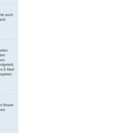
nte auch
ard-
eiten.
 den
neu
tgeteilt,
re E-Mail-
ngegeben
en Board-
 ein