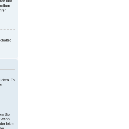
oren und
hreiben
Ihren
chaltet
icken. Es
er
dem Sie
h. Wenn
der letzte
der