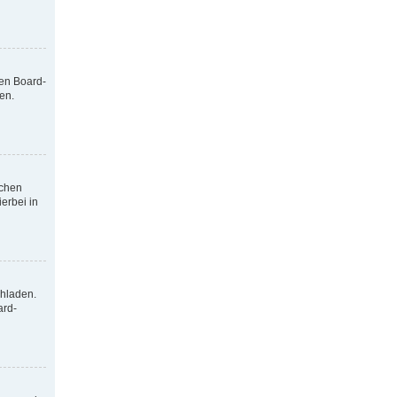
nen Board-
en.
tchen
erbei in
chladen.
ard-