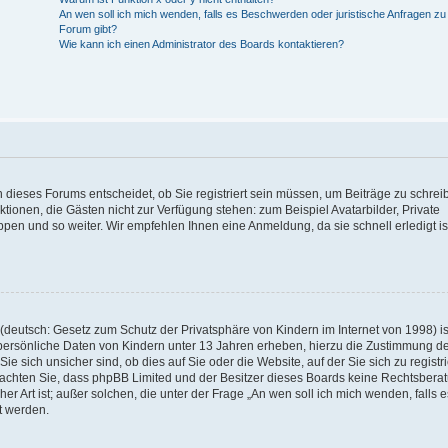
An wen soll ich mich wenden, falls es Beschwerden oder juristische Anfragen z
Forum gibt?
Wie kann ich einen Administrator des Boards kontaktieren?
 dieses Forums entscheidet, ob Sie registriert sein müssen, um Beiträge zu schrei
unktionen, die Gästen nicht zur Verfügung stehen: zum Beispiel Avatarbilder, Private
ppen und so weiter. Wir empfehlen Ihnen eine Anmeldung, da sie schnell erledigt is
deutsch: Gesetz zum Schutz der Privatsphäre von Kindern im Internet von 1998) is
persönliche Daten von Kindern unter 13 Jahren erheben, hierzu die Zustimmung de
sich unsicher sind, ob dies auf Sie oder die Website, auf der Sie sich zu registr
e beachten Sie, dass phpBB Limited und der Besitzer dieses Boards keine Rechtsbera
er Art ist; außer solchen, die unter der Frage „An wen soll ich mich wenden, falls e
t werden.