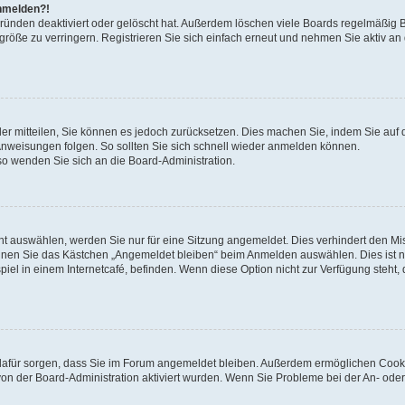
anmelden?!
Gründen deaktiviert oder gelöscht hat. Außerdem löschen viele Boards regelmäßig 
größe zu verringern. Registrieren Sie sich einfach erneut und nehmen Sie aktiv an
eder mitteilen, Sie können es jedoch zurücksetzen. Dies machen Sie, indem Sie auf 
nweisungen folgen. So sollten Sie sich schnell wieder anmelden können.
 so wenden Sie sich an die Board-Administration.
t auswählen, werden Sie nur für eine Sitzung angemeldet. Dies verhindert den M
nnen Sie das Kästchen „Angemeldet bleiben“ beim Anmelden auswählen. Dies ist n
iel in einem Internetcafé, befinden. Wenn diese Option nicht zur Verfügung steht,
ie dafür sorgen, dass Sie im Forum angemeldet bleiben. Außerdem ermöglichen Cook
von der Board-Administration aktiviert wurden. Wenn Sie Probleme bei der An- oder