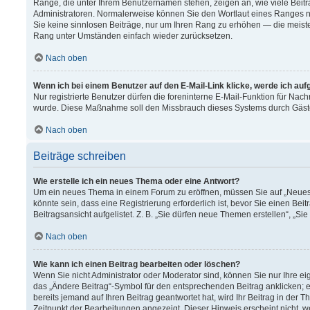
Ränge, die unter Ihrem Benutzernamen stehen, zeigen an, wie viele Beitr
Administratoren. Normalerweise können Sie den Wortlaut eines Ranges nich
Sie keine sinnlosen Beiträge, nur um Ihren Rang zu erhöhen — die meiste
Rang unter Umständen einfach wieder zurücksetzen.
Nach oben
Wenn ich bei einem Benutzer auf den E-Mail-Link klicke, werde ich au
Nur registrierte Benutzer dürfen die foreninterne E-Mail-Funktion für Nach
wurde. Diese Maßnahme soll den Missbrauch dieses Systems durch Gäst
Nach oben
Beiträge schreiben
Wie erstelle ich ein neues Thema oder eine Antwort?
Um ein neues Thema in einem Forum zu eröffnen, müssen Sie auf „Neues T
könnte sein, dass eine Registrierung erforderlich ist, bevor Sie einen B
Beitragsansicht aufgelistet. Z. B. „Sie dürfen neue Themen erstellen“, „Si
Nach oben
Wie kann ich einen Beitrag bearbeiten oder löschen?
Wenn Sie nicht Administrator oder Moderator sind, können Sie nur Ihre e
das „Ändere Beitrag“-Symbol für den entsprechenden Beitrag anklicken; ev
bereits jemand auf Ihren Beitrag geantwortet hat, wird Ihr Beitrag in der
Zeitpunkt der Bearbeitungen angezeigt. Dieser Hinweis erscheint nicht, 