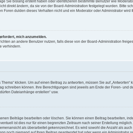
äge Sie bislang erstellt haben oder identifizieren bestimmte Benutzer wie Moderat
t direkt ändern, da sie von der Board-Administration festgelegt wurden. Bitte sc
n Foren dulden dieses Verhalten nicht und ein Moderator oder Administrator wird 
fgefordert, mich anzumelden.
richten an andere Benutzer nutzen, falls diese von der Board-Administration freiges
e verhindern.
hema“ klicken. Um auf einen Beitrag zu antworten, müssen Sie auf „Antworten“ kl
eitrag schreiben können. Ihre Berechtigungen sind jeweils am Ende der Foren- und d
e dürfen Dateianhänge erstellen“ usw.
igenen Beiträge bearbeiten oder löschen. Sie können einen Beitrag bearbeiten, in
entuell ist dies nur für einen begrenzten Zeitraum nach seiner Erstellung möglic
 Themenansicht als überarbeitet gekennzeichnet. Es wird sowohl die Anzahl als auch 
wenn noch niemand auf Ihren Beitrag geantwortet hat oder wenn ein Administrator o