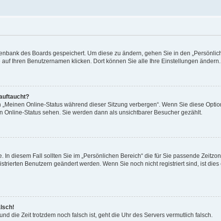
Datenbank des Boards gespeichert. Um diese zu ändern, gehen Sie in den „Persönli
e auf Ihren Benutzernamen klicken. Dort können Sie alle Ihre Einstellungen ändern.
 auftaucht?
on „Meinen Online-Status während dieser Sitzung verbergen“. Wenn Sie diese Optio
en Online-Status sehen. Sie werden dann als unsichtbarer Besucher gezählt.
e. In diesem Fall sollten Sie im „Persönlichen Bereich“ die für Sie passende Zeitzo
gistrierten Benutzern geändert werden. Wenn Sie noch nicht registriert sind, ist dies 
alsch!
und die Zeit trotzdem noch falsch ist, geht die Uhr des Servers vermutlich falsch.