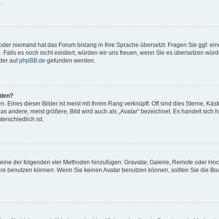
.
t oder niemand hat das Forum bislang in Ihre Sprache übersetzt. Fragen Sie ggf. ei
. Falls es noch nicht existiert, würden wir uns freuen, wenn Sie es übersetzen würd
der auf
phpBB.de
gefunden werden.
rden?
 Eines dieser Bilder ist meist mit Ihrem Rang verknüpft: Oft sind dies Sterne, Käs
s andere, meist größere, Bild wird auch als „Avatar“ bezeichnet. Es handelt sich hi
erschiedlich ist.
er eine der folgenden vier Methoden hinzufügen: Gravatar, Galerie, Remote oder Ho
re benutzen können. Wenn Sie keinen Avatar benutzen können, sollten Sie die Bo