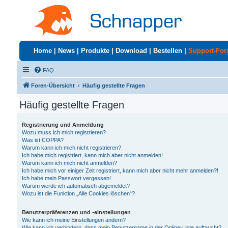
Home
|
News
|
Produkte
|
Download
|
Bestellen
|
Support-Fo
FAQ
Foren-Übersicht
Häufig gestellte Fragen
Häufig gestellte Fragen
Registrierung und Anmeldung
Wozu muss ich mich registrieren?
Was ist COPPA?
Warum kann ich mich nicht registrieren?
Ich habe mich registriert, kann mich aber nicht anmelden!
Warum kann ich mich nicht anmelden?
Ich habe mich vor einiger Zeit registriert, kann mich aber nicht mehr anmelden?!
Ich habe mein Passwort vergessen!
Warum werde ich automatisch abgemeldet?
Wozu ist die Funktion „Alle Cookies löschen“?
Benutzerpräferenzen und -einstellungen
Wie kann ich meine Einstellungen ändern?
Wie kann ich verhindern, dass mein Benutzername in der Online-Liste auftaucht?