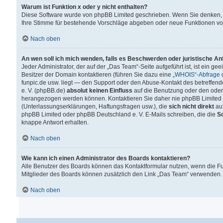
Warum ist Funktion x oder y nicht enthalten?
Diese Software wurde von phpBB Limited geschrieben. Wenn Sie denken, 
Ihre Stimme für bestehende Vorschläge abgeben oder neue Funktionen v
Nach oben
An wen soll ich mich wenden, falls es Beschwerden oder juristische A
Jeder Administrator, der auf der „Das Team“-Seite aufgeführt ist, ist ein g
Besitzer der Domain kontaktieren (führen Sie dazu eine
„WHOIS“-Abfrage
d
funpic.de usw. liegt — den Support oder den Abuse-Kontakt des betreffe
e. V. (phpBB.de)
absolut keinen Einfluss
auf die Benutzung oder den oder
herangezogen werden können. Kontaktieren Sie daher nie phpBB Limited 
(Unterlassungserklärungen, Haftungsfragen usw.), die
sich nicht direkt
auf
phpBB Limited oder phpBB Deutschland e. V. E-Mails schreiben, die die
So
knappe Antwort erhalten.
Nach oben
Wie kann ich einen Administrator des Boards kontaktieren?
Alle Benutzer des Boards können das Kontaktformular nutzen, wenn die Fun
Mitglieder des Boards können zusätzlich den Link „Das Team“ verwenden.
Nach oben