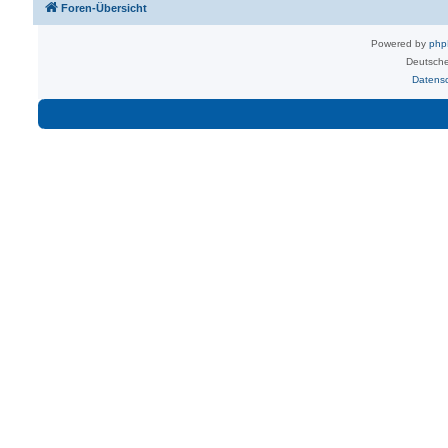
Foren-Übersicht
Powered by
ph
Deutsche
Datens