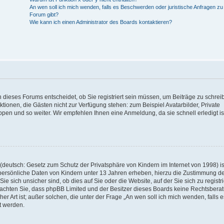
An wen soll ich mich wenden, falls es Beschwerden oder juristische Anfragen z
Forum gibt?
Wie kann ich einen Administrator des Boards kontaktieren?
 dieses Forums entscheidet, ob Sie registriert sein müssen, um Beiträge zu schrei
unktionen, die Gästen nicht zur Verfügung stehen: zum Beispiel Avatarbilder, Private
ppen und so weiter. Wir empfehlen Ihnen eine Anmeldung, da sie schnell erledigt is
deutsch: Gesetz zum Schutz der Privatsphäre von Kindern im Internet von 1998) is
persönliche Daten von Kindern unter 13 Jahren erheben, hierzu die Zustimmung de
sich unsicher sind, ob dies auf Sie oder die Website, auf der Sie sich zu registr
e beachten Sie, dass phpBB Limited und der Besitzer dieses Boards keine Rechtsbera
er Art ist; außer solchen, die unter der Frage „An wen soll ich mich wenden, falls e
t werden.