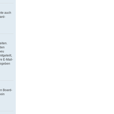
nte auch
ard-
eiten.
 den
neu
tgeteilt,
re E-Mail-
ngegeben
en Board-
 ein