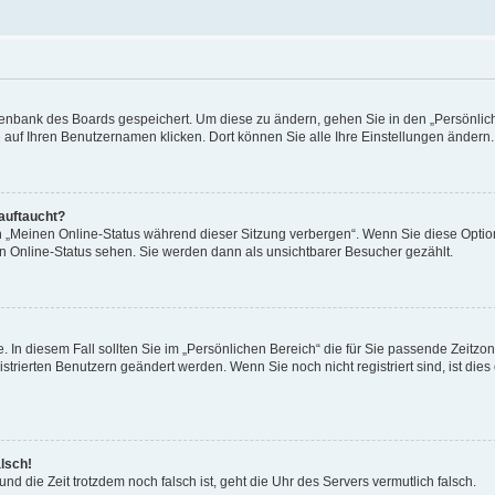
Datenbank des Boards gespeichert. Um diese zu ändern, gehen Sie in den „Persönli
e auf Ihren Benutzernamen klicken. Dort können Sie alle Ihre Einstellungen ändern.
 auftaucht?
on „Meinen Online-Status während dieser Sitzung verbergen“. Wenn Sie diese Optio
en Online-Status sehen. Sie werden dann als unsichtbarer Besucher gezählt.
e. In diesem Fall sollten Sie im „Persönlichen Bereich“ die für Sie passende Zeitzo
gistrierten Benutzern geändert werden. Wenn Sie noch nicht registriert sind, ist dies 
alsch!
und die Zeit trotzdem noch falsch ist, geht die Uhr des Servers vermutlich falsch.