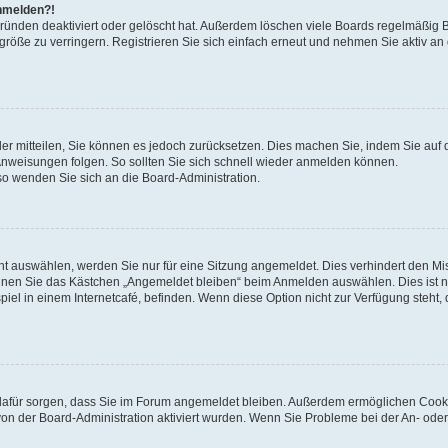
anmelden?!
Gründen deaktiviert oder gelöscht hat. Außerdem löschen viele Boards regelmäßig 
größe zu verringern. Registrieren Sie sich einfach erneut und nehmen Sie aktiv an
eder mitteilen, Sie können es jedoch zurücksetzen. Dies machen Sie, indem Sie auf 
nweisungen folgen. So sollten Sie sich schnell wieder anmelden können.
 so wenden Sie sich an die Board-Administration.
t auswählen, werden Sie nur für eine Sitzung angemeldet. Dies verhindert den M
nnen Sie das Kästchen „Angemeldet bleiben“ beim Anmelden auswählen. Dies ist n
iel in einem Internetcafé, befinden. Wenn diese Option nicht zur Verfügung steht,
ie dafür sorgen, dass Sie im Forum angemeldet bleiben. Außerdem ermöglichen Cook
von der Board-Administration aktiviert wurden. Wenn Sie Probleme bei der An- oder