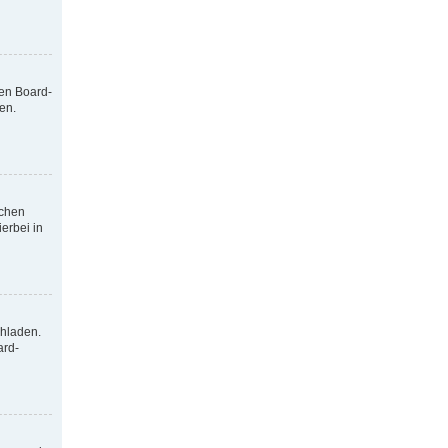
nen Board-
en.
tchen
erbei in
chladen.
ard-