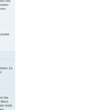
oren und
hreiben
Ihren
chaltet
icken. Es
er
dem Sie
h. Wenn
der letzte
der