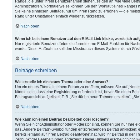
Ränge, die unter Ihrem Benutzernamen stehen, zeigen an, wie viele Beitr
Administratoren. Normalerweise können Sie den Wortlaut eines Ranges nich
Sie keine sinnlosen Beiträge, nur um Ihren Rang zu erhöhen — die meiste
Rang unter Umständen einfach wieder zurücksetzen.
Nach oben
Wenn ich bei einem Benutzer auf den E-Mail-Link klicke, werde ich au
Nur registrierte Benutzer dürfen die foreninterne E-Mail-Funktion für Nach
wurde. Diese Maßnahme soll den Missbrauch dieses Systems durch Gäst
Nach oben
Beiträge schreiben
Wie erstelle ich ein neues Thema oder eine Antwort?
Um ein neues Thema in einem Forum zu eröffnen, müssen Sie auf „Neues T
könnte sein, dass eine Registrierung erforderlich ist, bevor Sie einen B
Beitragsansicht aufgelistet. Z. B. „Sie dürfen neue Themen erstellen“, „Si
Nach oben
Wie kann ich einen Beitrag bearbeiten oder löschen?
Wenn Sie nicht Administrator oder Moderator sind, können Sie nur Ihre e
das „Ändere Beitrag“-Symbol für den entsprechenden Beitrag anklicken; ev
bereits jemand auf Ihren Beitrag geantwortet hat, wird Ihr Beitrag in der
Zeitpunkt der Bearbeitungen angezeigt. Dieser Hinweis erscheint nicht, 