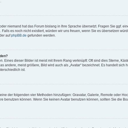
.
t oder niemand hat das Forum bislang in Ihre Sprache übersetzt. Fragen Sie ggf. ei
. Falls es noch nicht existiert, würden wir uns freuen, wenn Sie es übersetzen würd
der auf
phpBB.de
gefunden werden.
rden?
 Eines dieser Bilder ist meist mit Ihrem Rang verknüpft: Oft sind dies Sterne, Käs
s andere, meist größere, Bild wird auch als „Avatar“ bezeichnet. Es handelt sich hi
erschiedlich ist.
er eine der folgenden vier Methoden hinzufügen: Gravatar, Galerie, Remote oder Ho
re benutzen können. Wenn Sie keinen Avatar benutzen können, sollten Sie die Bo