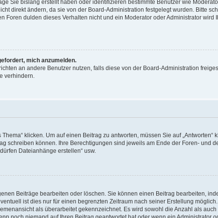
äge Sie bislang erstellt haben oder identifizieren bestimmte Benutzer wie Moderat
t direkt ändern, da sie von der Board-Administration festgelegt wurden. Bitte sc
n Foren dulden dieses Verhalten nicht und ein Moderator oder Administrator wird 
fgefordert, mich anzumelden.
richten an andere Benutzer nutzen, falls diese von der Board-Administration freiges
e verhindern.
hema“ klicken. Um auf einen Beitrag zu antworten, müssen Sie auf „Antworten“ kl
eitrag schreiben können. Ihre Berechtigungen sind jeweils am Ende der Foren- und d
e dürfen Dateianhänge erstellen“ usw.
igenen Beiträge bearbeiten oder löschen. Sie können einen Beitrag bearbeiten, in
entuell ist dies nur für einen begrenzten Zeitraum nach seiner Erstellung möglic
 Themenansicht als überarbeitet gekennzeichnet. Es wird sowohl die Anzahl als auch 
wenn noch niemand auf Ihren Beitrag geantwortet hat oder wenn ein Administrator o