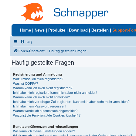
Home
|
News
|
Produkte
|
Download
|
Bestellen
|
Support-Fo
FAQ
Foren-Übersicht
Häufig gestellte Fragen
Häufig gestellte Fragen
Registrierung und Anmeldung
Wozu muss ich mich registrieren?
Was ist COPPA?
Warum kann ich mich nicht registrieren?
Ich habe mich registriert, kann mich aber nicht anmelden!
Warum kann ich mich nicht anmelden?
Ich habe mich vor einiger Zeit registriert, kann mich aber nicht mehr anmelden?!
Ich habe mein Passwort vergessen!
Warum werde ich automatisch abgemeldet?
Wozu ist die Funktion „Alle Cookies löschen“?
Benutzerpräferenzen und -einstellungen
Wie kann ich meine Einstellungen ändern?
Wie kann ich verhindern, dass mein Benutzername in der Online-Liste auftaucht?