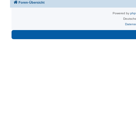
Foren-Übersicht
Powered by
ph
Deutsche
Datens