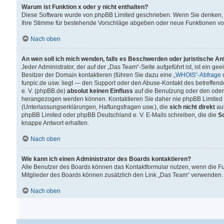
Warum ist Funktion x oder y nicht enthalten?
Diese Software wurde von phpBB Limited geschrieben. Wenn Sie denken, 
Ihre Stimme für bestehende Vorschläge abgeben oder neue Funktionen v
Nach oben
An wen soll ich mich wenden, falls es Beschwerden oder juristische A
Jeder Administrator, der auf der „Das Team“-Seite aufgeführt ist, ist ein g
Besitzer der Domain kontaktieren (führen Sie dazu eine
„WHOIS“-Abfrage
d
funpic.de usw. liegt — den Support oder den Abuse-Kontakt des betreffe
e. V. (phpBB.de)
absolut keinen Einfluss
auf die Benutzung oder den oder
herangezogen werden können. Kontaktieren Sie daher nie phpBB Limited 
(Unterlassungserklärungen, Haftungsfragen usw.), die
sich nicht direkt
auf
phpBB Limited oder phpBB Deutschland e. V. E-Mails schreiben, die die
So
knappe Antwort erhalten.
Nach oben
Wie kann ich einen Administrator des Boards kontaktieren?
Alle Benutzer des Boards können das Kontaktformular nutzen, wenn die Fun
Mitglieder des Boards können zusätzlich den Link „Das Team“ verwenden.
Nach oben